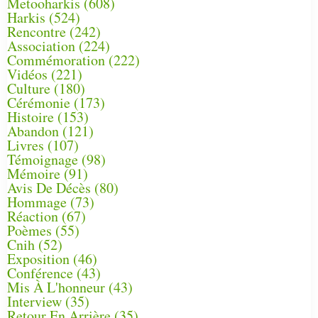
Metooharkis
(608)
Harkis
(524)
Rencontre
(242)
Association
(224)
Commémoration
(222)
Vidéos
(221)
Culture
(180)
Cérémonie
(173)
Histoire
(153)
Abandon
(121)
Livres
(107)
Témoignage
(98)
Mémoire
(91)
Avis De Décès
(80)
Hommage
(73)
Réaction
(67)
Poèmes
(55)
Cnih
(52)
Exposition
(46)
Conférence
(43)
Mis À L'honneur
(43)
Interview
(35)
Retour En Arrière
(35)