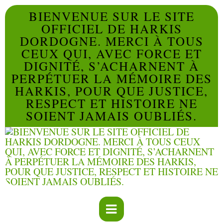
BIENVENUE SUR LE SITE
OFFICIEL DE HARKIS
DORDOGNE. MERCI À TOUS
CEUX QUI, AVEC FORCE ET
DIGNITÉ, S’ACHARNENT À
PERPÉTUER LA MÉMOIRE DES
HARKIS, POUR QUE JUSTICE,
RESPECT ET HISTOIRE NE
SOIENT JAMAIS OUBLIÉS.