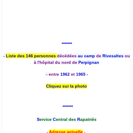
*******
-
Liste des 146 personnes
décédées
au camp
de
Rivesaltes
ou
à l'hôpital du nord de
Perpignan
-
entre
1962
et
1965 -
Cliquez sur la photo
*******
S
ervice
C
entral des
R
apatriés
-
Adresse actuelle
-