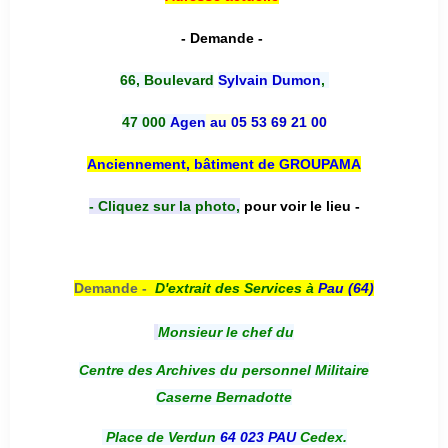
- Demande -
66, Boulevard
Sylvain Dumon
,
47 000
Agen
au 05 53 69 21 00
Anciennement, bâtiment de GROUPAMA
- Cliquez sur la photo,
pour voir le lieu -
Demande -
D'e
xtrait des Services à
Pau (64)
Monsieur le chef du
Centre des Archives du personnel Militaire
Caserne Bernadotte
Place de Verdun
64 023 PAU
Cedex.