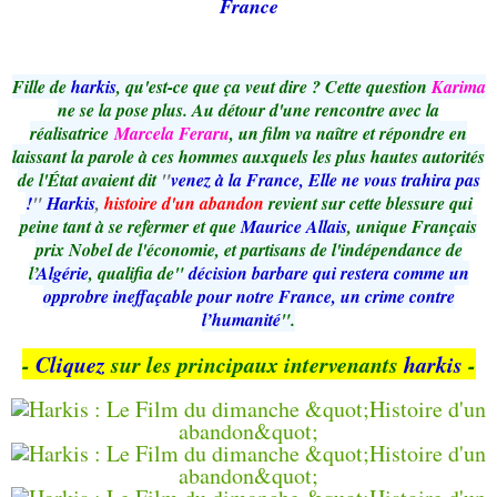
France
Fille de
harkis
, qu'est-ce que ça veut dire ? Cette question
Karima
ne se la pose plus. Au détour d'une rencontre avec la
réalisatrice
Marcela Feraru
, un film va naître et répondre en
laissant la parole à ces hommes auxquels les plus hautes autorités
de l'État avaient dit
"
venez à la France, Elle ne vous trahira pas
!
"
Harkis
,
histoire d'un abandon
revient sur cette blessure qui
peine tant à se refermer et que
Maurice Allais
, unique Français
prix Nobel de l'économie, et partisans de l'indépendance de
l’
Algérie
, qualifia de"
décision barbare qui restera comme un
opprobre ineffaçable pour notre France, un crime contre
l’humanité
".
-
Cliquez
sur les principaux intervenants
harkis
-