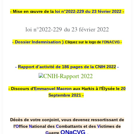
- Mise en œuvre de la
loi n
°2022-229
du 23 février 2022 -
loi n°2022-229 du 23 février 2022
- Dossier Indemnisation )
Cliquez sur le logo de
l'ONACVG -
-
Rapport d’activité de 186 pages de la CNIH 2022
-
- Discours d'
Emmanuel Macron
aux Harkis à l'Élysée le
20
Septembre 2021
-
Décès de votre conjoint, vous devenez ressortissant de
l'
O
ffice
N
ational des
C
ombattants et des
V
ictimes de
.
ONaCVG
G
uerre