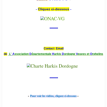
-
Cliquez ci-dessous
-
*******
Contact Email
de
L'
A
ssociation
D
épartementale
H
arkis
D
ordogne
V
euves et
O
rphelins
*******
-
-
Pour voir les vidéos, cliquez ci-dessous