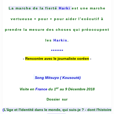
La marche de la fierté
Harki
est une marche
vertueuse « pour » pour aider l’exécutif à
prendre la mesure des choses qui préoccupent
les
Harkis
.
*******
-
Rencontre avec le journaliste coréen
-
Song Mitsuyo ( Kousouté
)
er
Visite en
France
du 1
au 9 Décembre 2018
Dossier
sur
(
L'âge et l'identité dans le monde, qui suis-je ? - dont l'histoire