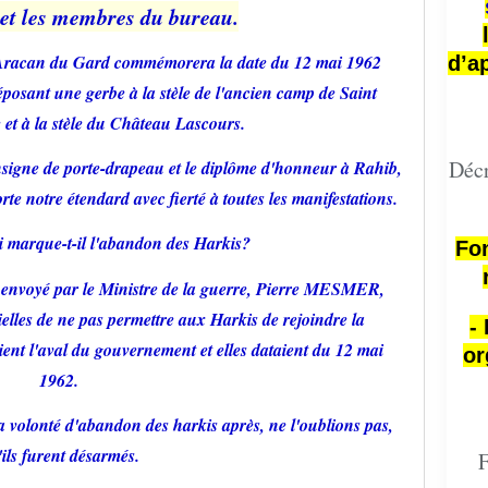
 et les membres du bureau.
'Aracan du Gard commémorera la date du 12 mai 1962
d’a
posant une gerbe à la stèle de l'ancien camp de Saint
 et à la stèle du Château Lascours.
Décr
insigne de porte-drapeau et le diplôme d'honneur à Rahib,
te notre étendard avec fierté à toutes les manifestations.
 marque-t-il l'abandon des Harkis?
Fon
 envoyé par le Ministre de la guerre, Pierre MESMER,
elles de ne pas permettre aux Harkis de rejoindre la
-
nt l'aval du gouvernement et elles dataient du 12 mai
or
1962.
 volonté d'abandon des harkis après, ne l'oublions pas,
ils furent désarmés.
F