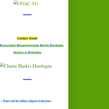
*******
Contact Email
A
ssociation
D
épartementale
H
arkis
D
ordogne
V
euves et
O
rphelins
*******
-
-
Pour voir les vidéos, cliquez ci-dessous