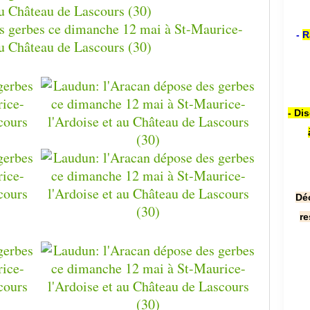
-
R
- Di
Dé
re