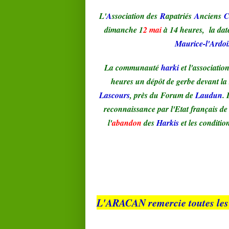
L'
A
ssociation des
R
apatriés
A
nciens
dimanche 1
2 mai
à 14 heures, la dat
Maurice-l'Ardoi
La communauté
harki
et l'associatio
heures un dépôt de gerbe devant la 
Lascours
, près du Forum de
Laudun
. 
reconnaissance par l'Etat français de
l'
abandon
des
Harkis
et les conditio
L'ARACAN remercie toutes les