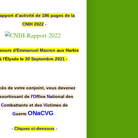
apport d’activité de 186 pages de la
CNIH 2022
-
scours d'
Emmanuel Macron
aux Harkis
à l'Élysée le
20 Septembre 2021
-
cès de votre conjoint, vous devenez
ssortissant de l'
O
ffice
N
ational des
C
ombattants et des
V
ictimes de
.
ONaCVG
G
uerre
-
Cliquez ci-dessous
-