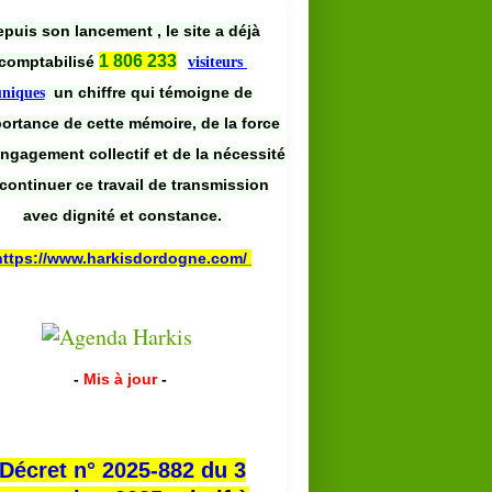
puis son lancement , le site a déjà
1 806 233
comptabilisé
visiteurs
un chiffre qui témoigne de
uniques
portance de cette mémoire, de la force
engagement collectif et de la nécessité
continuer ce travail de transmission
avec dignité et constance.
https://www.harkisdordogne.com/
-
Mis à jour
-
Décret n° 2025-882 du 3