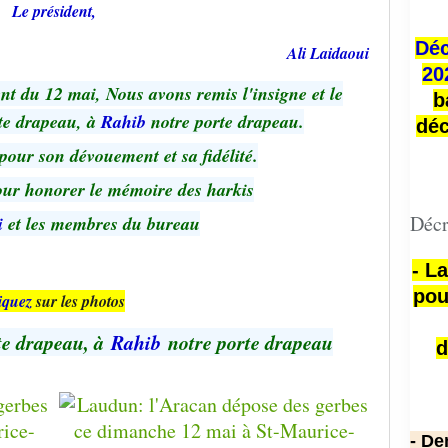
Le président,
Déc
Ali Laidaoui
20
nt du 12 mai, Nous avons remis l'insigne et le
b
te drapeau, à
Rahib
notre porte drapeau.
déc
pour son dévouement et sa fidélité.
our honorer le mémoire des harkis
Décr
i
et les membres du bureau
- L
pou
iquez
sur les photos
te drapeau, à
Rahib
notre porte drapeau
d
- De