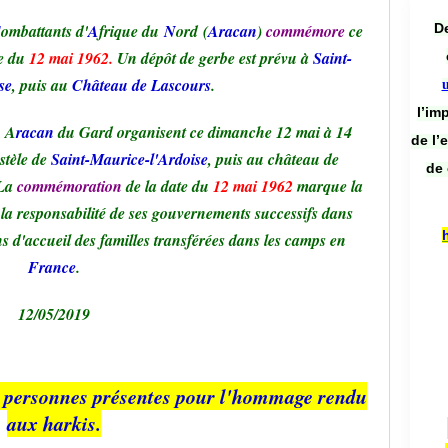
De
C
ombattants d'
A
frique du
N
ord
(
Aracan
)
commémore
ce
e du
12 mai 1962.
Un dépôt de gerbe est prévu à
Saint-
se
, puis au
Château de Lascours
.
l’im
n A
racan
du Gard organisent ce dimanche 12 mai à 14
de l’
stèle de
Saint-Maurice-l'Ardoise
, puis au château de
de 
La
commémoration
de la date du
12 mai 1962
marque la
 la responsabilité de ses gouvernements successifs dans
ns d'accueil des familles transférées dans les camps en
France
.
12/05/2019
 personnes présentes pour l'hommage rendu
aux harkis.