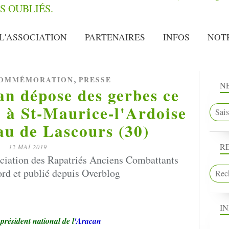
L'ASSOCIATION
PARTENAIRES
INFOS
NOT
,
OMMÉMORATION
PRESSE
N
n dépose des gerbes ce
 à St-Maurice-l'Ardoise
au de Lascours (30)
R
12 MAI 2019
ociation des Rapatriés Anciens Combattants
rd et publié depuis Overblog
I
 président national de l
'Aracan