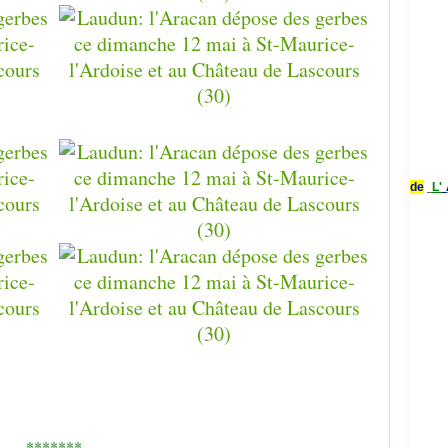
de
L'
*******