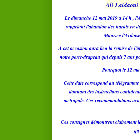
Ali Laidaoui
Le dimanche 12 mai 2019 à 14 h , l
rappelant l'abandon des harkis en dé
Maurice l'Ardoise
A cet occasion aura lieu la remise de l'
notre porte-drapeau qui depuis 7 ans por
Pourquoi le 12 mai
Cette date correspond au télégramme
donnant des instructions confidenti
métropole. Ces recommandations avaie
Ces consignes démontrent clairement la
qu'