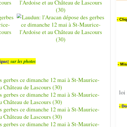
- Cli
iquez
sur les photos
- Mi
loi
- Do