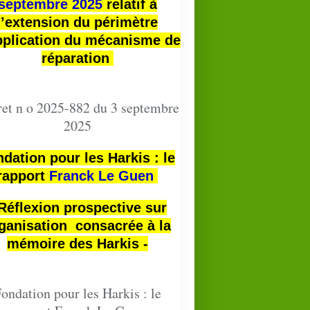
septembre 2025
relatif à
l’extension du périmètre
pplication du mécanisme de
réparation
et n o 2025-882 du 3 septembre
2025
dation pour les Harkis : le
rapport
Franck Le Guen
 Réflexion prospective sur
ganisation consacrée à la
mémoire des Harkis -
ondation pour les Harkis : le