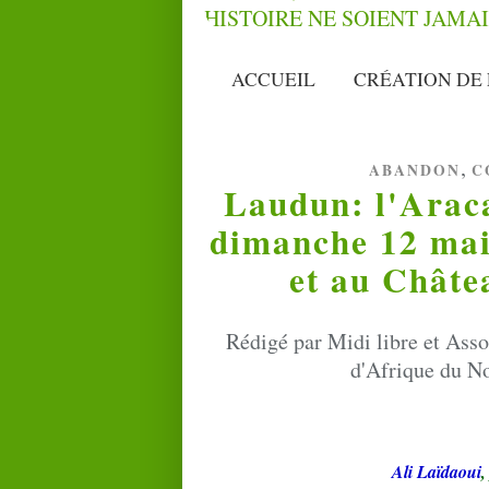
ACCUEIL
CRÉATION DE 
,
ABANDON
C
Laudun: l'Araca
dimanche 12 mai
et au Châte
Rédigé par Midi libre et Ass
d'Afrique du No
Ali Laïdaoui
,