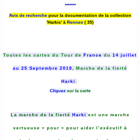
*******
Avis de recherche
pour la documentation de la collection
'Harkis' à
Rennes
( 35)
Toutes les cartes du
Tour de
France
du
14 juillet
au 25 Septembre 2019
, Marche de la fierté
Harki
.
Cliquez
sur la carte
La marche de la fierté
Harki
est une marche
vertueuse « pour » pour aider l’exécutif à