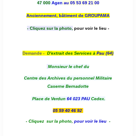
47 000
Agen
au 05 53 69 21 00
Anciennement, bâtiment de GROUPAMA
- Cliquez sur la photo,
pour voir le lieu -
Demande -
D'e
xtrait des Services à
Pau (64)
Monsieur le chef du
Centre des Archives du personnel Militaire
Caserne Bernadotte
Place de Verdun
64 023 PAU
Cedex.
05 59 40 46 92
-
Cliquez sur la photo
,
pour voir le lieu
-