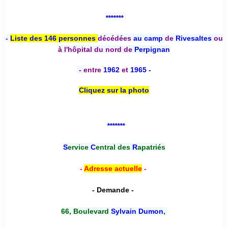
*******
-
Liste des 146 personnes
décédées
au camp
de
Rivesaltes
ou
à l'hôpital du nord de
Perpignan
-
entre
1962
et
1965 -
Cliquez sur la photo
*******
S
ervice
C
entral des
R
apatriés
-
Adresse actuelle
-
- Demande -
66, Boulevard
Sylvain Dumon
,