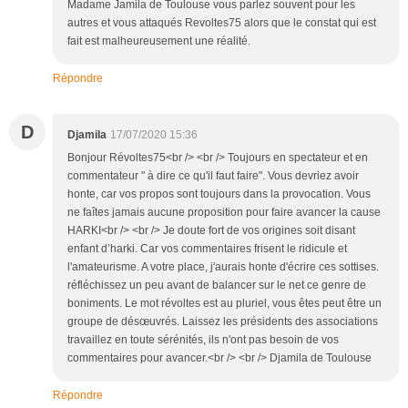
Madame Jamila de Toulouse vous parlez souvent pour les
autres et vous attaqués Revoltes75 alors que le constat qui est
fait est malheureusement une réalité.
Répondre
D
Djamila
17/07/2020 15:36
Bonjour Révoltes75<br /> <br /> Toujours en spectateur et en
commentateur " à dire ce qu'il faut faire". Vous devriez avoir
honte, car vos propos sont toujours dans la provocation. Vous
ne faîtes jamais aucune proposition pour faire avancer la cause
HARKI<br /> <br /> Je doute fort de vos origines soit disant
enfant d’harki. Car vos commentaires frisent le ridicule et
l'amateurisme. A votre place, j'aurais honte d'écrire ces sottises.
réfléchissez un peu avant de balancer sur le net ce genre de
boniments. Le mot révoltes est au pluriel, vous êtes peut être un
groupe de désœuvrés. Laissez les présidents des associations
travaillez en toute sérénités, ils n'ont pas besoin de vos
commentaires pour avancer.<br /> <br /> Djamila de Toulouse
Répondre