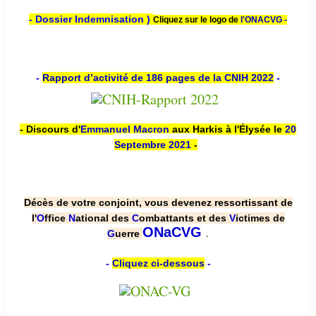
- Dossier Indemnisation )
Cliquez sur le logo de
l'ONACVG -
-
Rapport d’activité de 186 pages de la CNIH 2022
-
- Discours d'
Emmanuel Macron
aux Harkis à l'Élysée le
20
Septembre 2021
-
Décès de votre conjoint, vous devenez ressortissant de
l'
O
ffice
N
ational des
C
ombattants et des
V
ictimes de
.
ONaCVG
G
uerre
-
Cliquez ci-dessous
-