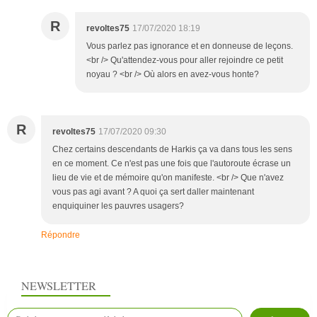
R
revoltes75
17/07/2020 18:19
Vous parlez pas ignorance et en donneuse de leçons.
<br /> Qu'attendez-vous pour aller rejoindre ce petit
noyau ? <br /> Où alors en avez-vous honte?
R
revoltes75
17/07/2020 09:30
Chez certains descendants de Harkis ça va dans tous les sens
en ce moment. Ce n'est pas une fois que l'autoroute écrase un
lieu de vie et de mémoire qu'on manifeste. <br /> Que n'avez
vous pas agi avant ? A quoi ça sert daller maintenant
enquiquiner les pauvres usagers?
Répondre
NEWSLETTER