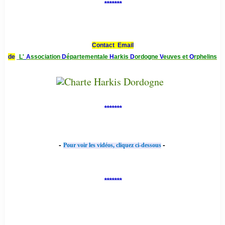
*******
Contact Email
de
L'
A
ssociation
D
épartementale
H
arkis
D
ordogne
V
euves et
O
rphelins
*******
-
-
Pour voir les vidéos, cliquez ci-dessous
*******