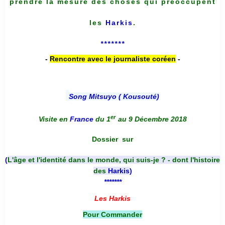
prendre la mesure des choses qui préoccupent
les
Harkis
.
*******
-
Rencontre avec le journaliste coréen
-
Song Mitsuyo ( Kousouté
)
er
Visite en
France
du 1
au 9 Décembre 2018
Dossier
sur
(
L'âge et l'identité dans le monde, qui suis-je ? - dont l'histoire
des
Harkis
)
*******
Les Harkis
Pour Commander