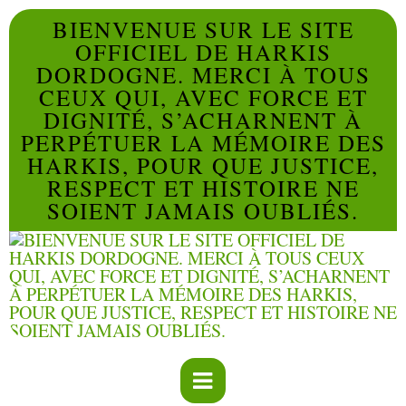
BIENVENUE SUR LE SITE
OFFICIEL DE HARKIS
DORDOGNE. MERCI À TOUS
CEUX QUI, AVEC FORCE ET
DIGNITÉ, S’ACHARNENT À
PERPÉTUER LA MÉMOIRE DES
HARKIS, POUR QUE JUSTICE,
RESPECT ET HISTOIRE NE
SOIENT JAMAIS OUBLIÉS.