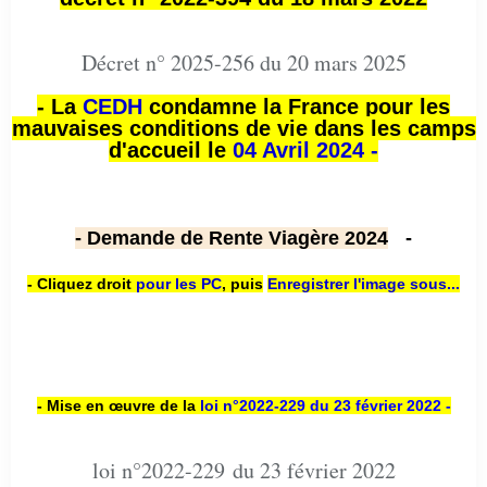
Décret n° 2025-256 du 20 mars 2025
- La
CEDH
condamne la France pour les
mauvaises conditions de vie dans les camps
d'accueil le
04 Avril 2024 -
- Demande de Rente Viagère 2024
-
- Cliquez droit
pour les PC
,
puis
Enregistrer l'image sous...
- Mise en œuvre de la
loi n
°2022-229
du 23 février 2022 -
loi n°2022-229 du 23 février 2022