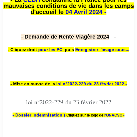
mauvaises conditions de vie dans les camps
d'accueil le
04 Avril 2024 -
- Demande de Rente Viagère 2024
-
- Cliquez droit
pour les PC
,
puis
Enregistrer l'image sous...
- Mise en œuvre de la
loi n
°2022-229
du 23 février 2022 -
loi n°2022-229 du 23 février 2022
- Dossier Indemnisation )
Cliquez sur le logo de
l'ONACVG -