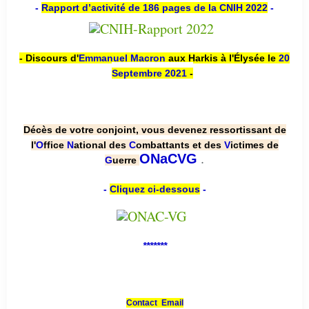
-
Rapport d’activité de 186 pages de la CNIH 2022
-
- Discours d'
Emmanuel Macron
aux Harkis à l'Élysée le
20
Septembre 2021
-
Décès de votre conjoint, vous devenez ressortissant de
l'
O
ffice
N
ational des
C
ombattants et des
V
ictimes de
.
ONaCVG
G
uerre
-
Cliquez ci-dessous
-
*******
Contact Email