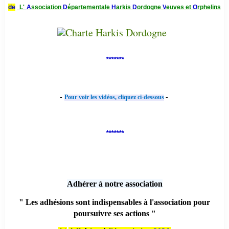
de
L'
A
ssociation
D
épartementale
H
arkis
D
ordogne
V
euves et
O
rphelins
*******
-
-
Pour voir les vidéos, cliquez ci-dessous
*******
Adhérer à notre association
" Les adhésions sont indispensables à l'association pour
poursuivre ses actions "