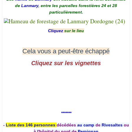
de
Lanmary
, entre les parcelles forestières 24 et 28
particulièrement.
Cliquez
sur le lieu
Cela vous a peut-être échappé
Cliquez sur les vignettes
*******
-
Liste des 146 personnes
décédées
au camp
de
Rivesaltes
ou
à l'hôpital du nord de
Perpignan