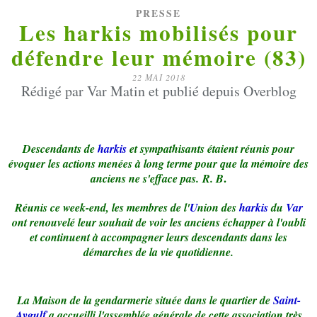
PRESSE
Les harkis mobilisés pour
défendre leur mémoire (83)
22 MAI 2018
Rédigé par Var Matin et publié depuis Overblog
Descendants de
harkis
et sympathisants étaient réunis pour
évoquer les actions menées à long terme pour que la mémoire des
.
anciens ne s'efface pas. R. B
Réunis ce week-end, les membres de l'
U
nion des
harkis
du
Var
ont renouvelé leur souhait de voir les anciens échapper à l'oubli
et continuent à accompagner leurs descendants dans les
démarches de la vie quotidienne.
La Maison de la gendarmerie située dans le quartier de
Saint-
Aygulf
a accueilli l'assemblée générale de cette association très