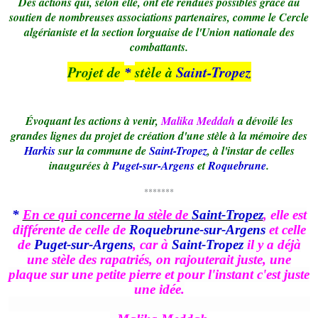
Des actions qui, selon elle, ont été rendues possibles grâce au
soutien de nombreuses associations partenaires, comme le Cercle
algérianiste et la section lorguaise de l'Union nationale des
combattants.
Projet de
stèle à
Saint-Tropez
*
Évoquant les actions à venir,
Malika Meddah
a dévoilé les
grandes lignes du projet de création d'une stèle à la mémoire des
Harkis
sur la commune de
Saint-Tropez
, à l'instar de celles
inaugurées à
Puget-sur-Argens
et
Roquebrune
.
*******
*
En ce qui concerne la stèle de
Saint-Tropez
, elle est
différente de celle de
Roquebrune-sur-Argens
et celle
de
Puget-sur-Argens
, car à
Saint-Tropez
il y a déjà
une stèle des rapatriés, on rajouterait juste, une
plaque sur une petite pierre et pour l'instant c'est juste
une idée.