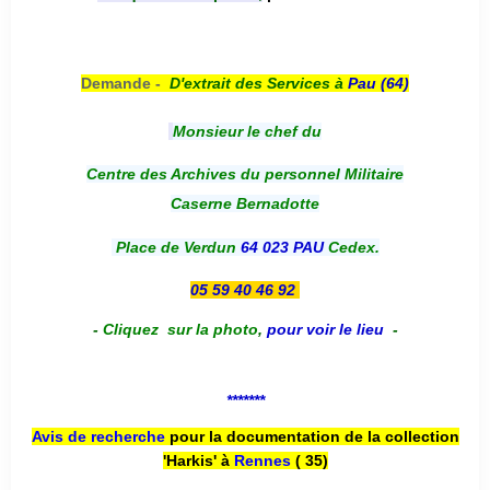
Demande -
D'e
xtrait des Services à
Pau (64)
Monsieur le chef du
Centre des Archives du personnel Militaire
Caserne Bernadotte
Place de Verdun
64 023 PAU
Cedex.
05 59 40 46 92
-
Cliquez sur la photo
,
pour voir le lieu
-
*******
Avis de recherche
pour la documentation de la collection
'Harkis' à
Rennes
( 35)