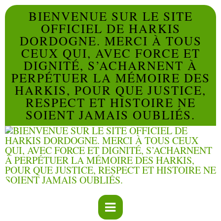
BIENVENUE SUR LE SITE
OFFICIEL DE HARKIS
DORDOGNE. MERCI À TOUS
CEUX QUI, AVEC FORCE ET
DIGNITÉ, S’ACHARNENT À
PERPÉTUER LA MÉMOIRE DES
HARKIS, POUR QUE JUSTICE,
RESPECT ET HISTOIRE NE
SOIENT JAMAIS OUBLIÉS.