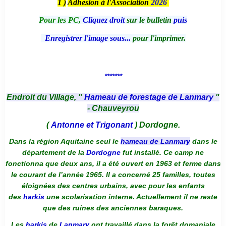
1 )
Adhésion à l'Association
2026
Pour les PC,
Cliquez droit
sur le bulletin
puis
Enregistrer l'image sous...
pour l'imprimer.
*******
Endroit du Village, "
Hameau de forestage de Lanmary
"
- Chauveyrou
(
Antonne et Trigonant
) Dordogne.
Dans la région Aquitaine seul le
hameau de Lanmary
dans le
département de la
Dordogne
fut installé. Ce camp ne
fonctionna que deux ans, il a été ouvert en 1963 et ferme dans
le courant de l’année 1965. Il a concerné 25 familles, toutes
éloignées des centres urbains, avec pour les enfants
des
harkis
une scolarisation interne. Actuellement il ne reste
que des ruines des anciennes baraques.
Les
harkis
de
Lanmary
ont travaillé dans la forêt domaniale