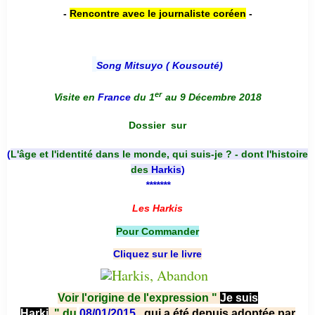
-
Rencontre avec le journaliste coréen
-
Song Mitsuyo ( Kousouté
)
er
Visite en
France
du 1
au 9 Décembre 2018
Dossier
sur
(
L'âge et l'identité dans le monde, qui suis-je ? - dont l'histoire
des
Harkis
)
*******
Les Harkis
Pour Commander
Cliquez sur le livre
Voir l'origine de l'expression "
Je suis
Harki
"
du
08/01/2015
, qui a été depuis adoptée par