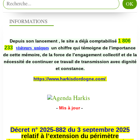
INFORMATIONS
1 806
Depuis son lancement , le site a déjà comptabilisé
233
un chiffre qui témoigne de l’importance
visiteurs uniques
de cette mémoire, de la force de l’engagement collectif et de la
nécessité de continuer ce travail de transmission avec dignité
et constance.
https://www.harkisdordogne.com/
-
Mis à jour
-
Décret n° 2025-882 du 3 septembre 2025
relatif à l’extension du périmètre