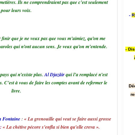
imetières. Ils ne comprendraient pas que c’est seulement
pour leurs voix.
-
R
r finir que je ne veux pas que vous m’aimiez, qu’on me
paroles qui n’ont aucun sens. Je veux qu’on m’entende.
- Di
pays qui n’existe plus.
Al Djazãir
qui l’a remplacé n’est
 C’est à vous de faire les comptes avant de refermer le
Dé
livre.
re
a Fontaine
:
« La grenouille qui veut se faire aussi grosse
 :
« La chétive pécore s’enfla si bien qu’elle creva ».