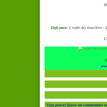
P
Déjà paru:
L'enfer des tranchées - 
Cl
V
www
Vous pouvez laisser un commentaire so