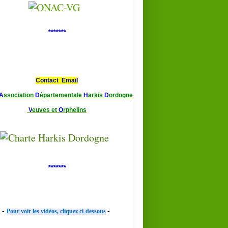
*******
Contact Email
A
ssociation
D
épartementale
H
arkis
D
ordogne
V
euves et
O
rphelins
*******
-
-
Pour voir les vidéos, cliquez ci-dessous