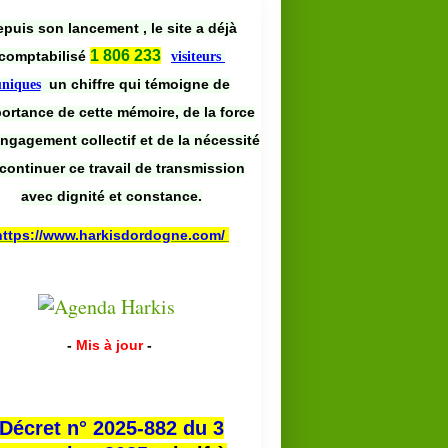
puis son lancement , le site a déjà
1 806 233
comptabilisé
visiteurs
un chiffre qui témoigne de
uniques
portance de cette mémoire, de la force
engagement collectif et de la nécessité
continuer ce travail de transmission
avec dignité et constance.
https://www.harkisdordogne.com/
-
Mis à jour
-
Décret n° 2025-882 du 3