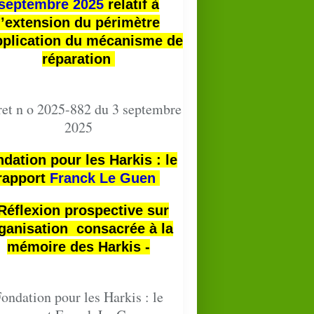
septembre 2025
relatif à
l’extension du périmètre
pplication du mécanisme de
réparation
et n o 2025-882 du 3 septembre
2025
dation pour les Harkis : le
rapport
Franck Le Guen
 Réflexion prospective sur
ganisation consacrée à la
mémoire des Harkis -
ondation pour les Harkis : le