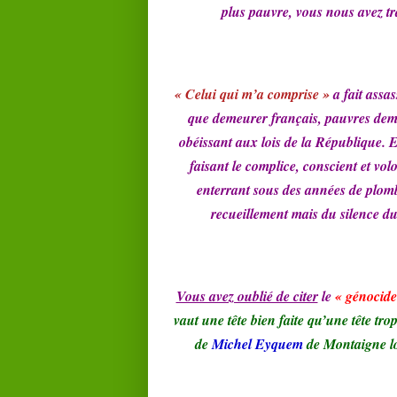
plus pauvre, vous nous avez tr
« Celui qui m’a comprise »
a fait assa
que demeurer français, pauvres demeur
obéissant aux lois de la République.
faisant le complice, conscient et vol
enterrant sous des années de plomb 
recueillement mais du silence du
Vous avez oublié de citer
le
« génocide
vaut une tête bien faite qu’une tête tr
de
Michel Eyquem
de Montaigne lo