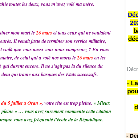
ahie toutes les deux, vous m’avez volé ma mère.
Déc
20
b
ssiner mon mari le
26 mars
et tous ceux qui ne voulaient
déc
és. Il venait juste de terminer son service militaire,
 Et voilà que vous aussi vous nous comprenez ? En vous
ontaire, de celui qui a volé nos morts le
26 mars
en les
qui durent encore. Il ne s’agit pas là du silence du
Décr
 déni qui traîne aux basques des États successifs.
- L
pou
 du 5 juillet à Oran »
, votre tête est trop pleine.
« Mieux
d
op pleine » … vous avez sûrement commenté cette citation
rsque vous avez fréquenté l’école de la République.
- De