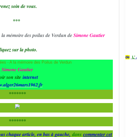
renez soin de vous.
***
à la mémoire des poilus de Verdun de
Simone Gautier
iquez sur la photo.
de
L'
Simone Gautier
oir son site
internet
.alger26mars1962.fr
*******
*******
us chaque article, en bas à gauche,
dans
commenter cet