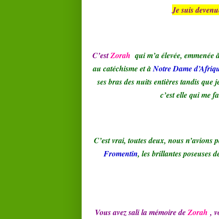
Je suis devenue
C’est
Zorah
qui m’a élevée, emmenée à l
au catéchisme et à
Notre Dame d’Afriq
ses bras des nuits entières tandis que je
c’est elle qui me f
C’est vrai, toutes deux, nous n’avions
Fromentin
, les brillantes poseuses 
Vous avez sali la mémoire de
Zorah
, 