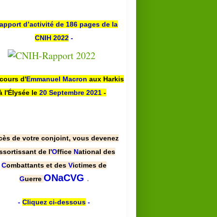
apport d’activité de 186 pages de la
CNIH 2022
-
scours d'
Emmanuel Macron
aux Harkis
à l'Élysée le
20 Septembre 2021
-
cès de votre conjoint, vous devenez
ssortissant de l'
O
ffice
N
ational des
C
ombattants et des
V
ictimes de
.
ONaCVG
G
uerre
-
Cliquez ci-dessous
-