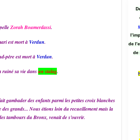
De
pelle
Zorah Boumerdassi
.
l’im
ari est mort à
Verdun
.
de l’
de 
d-père est mort à
Verdun
.
 ruiné sa vie dans
un stalag
.
ait gambader des enfants parmi les petites croix blanches
rre des grands... Nous étions loin du recueillement mais la
des tambours du Bronx, venait de s’ouvrir.