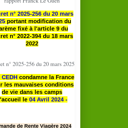
rapport Franck Le Guen
ret n° 2025-256 du 20 mars
25
portant modification du
arème fixé à l'article 9 du
ret n° 2022-394 du 18 mars
2022
et n° 2025-256 du 20 mars 2025
a
CEDH
condamne la France
r les mauvaises conditions
de vie dans les camps
'accueil le
04 Avril 2024 -
mande de Rente Viagère 2024