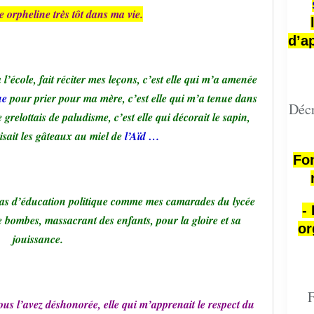
 orpheline très tôt dans ma vie.
d’a
’école, fait réciter mes leçons, c’est elle qui m’a amenée
ue
pour prier pour ma mère, c’est elle qui m’a tenue dans
Décr
 grelottais de paludisme, c’est elle qui décorait le sapin,
aisait les gâteaux au miel de
l’Aïd …
Fon
 pas d’éducation politique comme mes camarades du lycée
-
de bombes, massacrant des enfants, pour la gloire et sa
or
jouissance.
F
vous l’avez déshonorée, elle qui m’apprenait le respect du