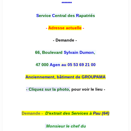
*******
S
ervice
C
entral des
R
apatriés
-
Adresse actuelle
-
- Demande -
66, Boulevard
Sylvain Dumon
,
47 000
Agen
au 05 53 69 21 00
Anciennement, bâtiment de GROUPAMA
- Cliquez sur la photo,
pour voir le lieu -
Demande -
D'e
xtrait des Services à
Pau (64)
Monsieur le chef du