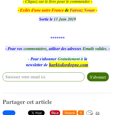
- Cliquez sur le livre pour le commander
-
-
Exilés d'une autre France
de
Fairouz Nouar -
Sortie le
13 Juin 2019
*******
- Pour vos
commentaires
, utiliser des adresses
Emails valides
. -
-
Pour s'abonner
Gratuitement à
la
harkisdordogne.com
newsletter
de
Partager cet article
Repost
0