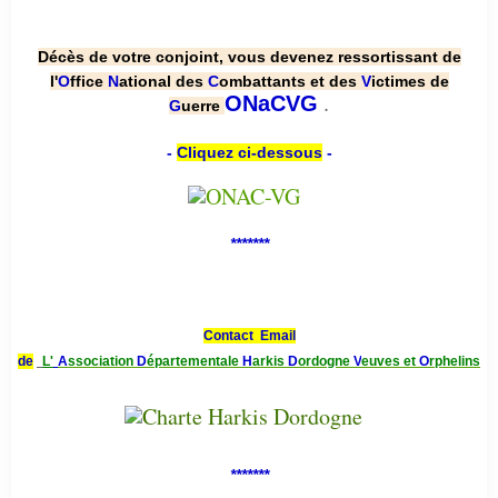
Décès de votre conjoint, vous devenez ressortissant de
l'
O
ffice
N
ational des
C
ombattants et des
V
ictimes de
.
ONaCVG
G
uerre
-
Cliquez ci-dessous
-
*******
Contact Email
de
L'
A
ssociation
D
épartementale
H
arkis
D
ordogne
V
euves et
O
rphelins
*******