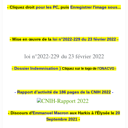
- Cliquez droit
pour les PC
,
puis
Enregistrer l'image sous...
- Mise en œuvre de la
loi n
°2022-229
du 23 février 2022 -
loi n°2022-229 du 23 février 2022
- Dossier Indemnisation )
Cliquez sur le logo de
l'ONACVG -
-
Rapport d’activité de 186 pages de la CNIH 2022
-
- Discours d'
Emmanuel Macron
aux Harkis à l'Élysée le
20
Septembre 2021
-