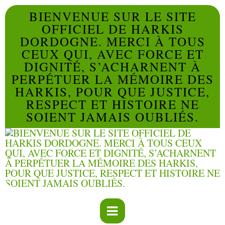
BIENVENUE SUR LE SITE
OFFICIEL DE HARKIS
DORDOGNE. MERCI À TOUS
CEUX QUI, AVEC FORCE ET
DIGNITÉ, S’ACHARNENT À
PERPÉTUER LA MÉMOIRE DES
HARKIS, POUR QUE JUSTICE,
RESPECT ET HISTOIRE NE
SOIENT JAMAIS OUBLIÉS.