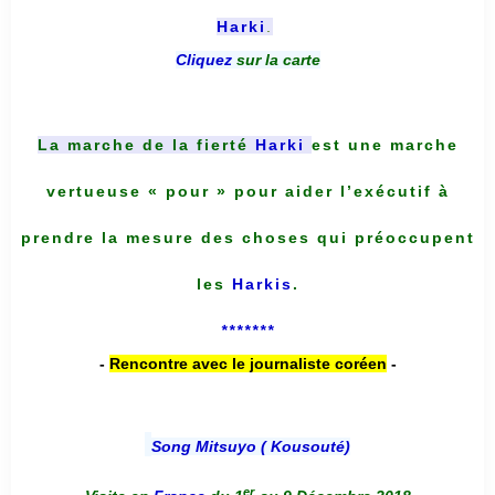
Harki
.
Cliquez
sur la carte
La marche de la fierté
Harki
est une marche
vertueuse « pour » pour aider l’exécutif à
prendre la mesure des choses qui préoccupent
les
Harkis
.
*******
-
Rencontre avec le journaliste coréen
-
Song Mitsuyo ( Kousouté
)
er