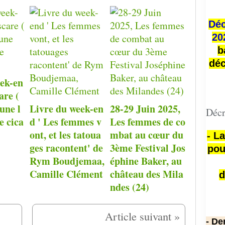
Déc
20
b
déc
eek-en
are (
une l
Livre du week-en
28-29 Juin 2025,
Décr
e cica
d ' Les femmes v
Les femmes de co
ont, et les tatoua
mbat au cœur du
- L
ges racontent' de
3ème Festival Jos
pou
Rym Boudjemaa,
éphine Baker, au
Camille Clément
château des Mila
d
ndes (24)
- De