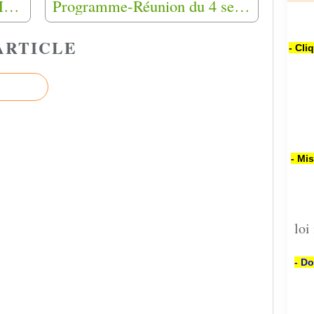
La Guerre d'Algérie dans Mémoire des hommes portail culturel du ministère des Armées
Programme-Réunion du 4 septembre 2021 à BIAS (47)
ARTICLE
- Cli
- Mi
loi
- Do