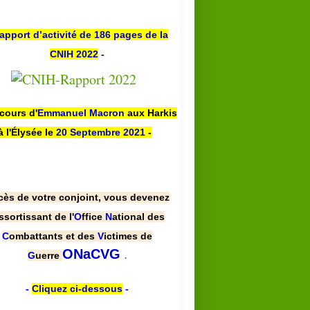
apport d’activité de 186 pages de la
CNIH 2022
-
scours d'
Emmanuel Macron
aux Harkis
à l'Élysée le
20 Septembre 2021
-
cès de votre conjoint, vous devenez
ssortissant de l'
O
ffice
N
ational des
C
ombattants et des
V
ictimes de
.
ONaCVG
G
uerre
-
Cliquez ci-dessous
-