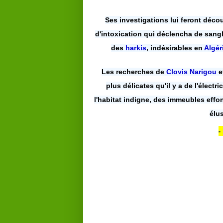
Ses investigations lui feront décou
d'intoxication qui déclencha de sangl
des
harkis
, indésirables en
Algér
Les recherches de
Clovis Narigou
e
plus délicates qu'il y a de l'électric
l'habitat indigne, des immeubles eff
élus
-