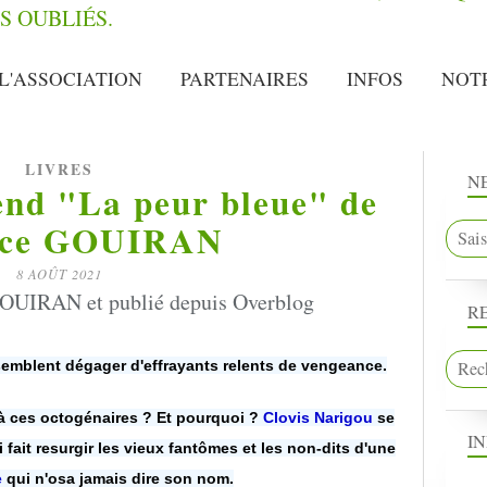
L'ASSOCIATION
PARTENAIRES
INFOS
NOT
LIVRES
N
end "La peur bleue" de
ice GOUIRAN
8 AOÛT 2021
OUIRAN et publié depuis Overblog
R
emblent dégager d'effrayants relents de vengeance.
 à ces octogénaires ? Et pourquoi ?
Clovis Narigou
se
I
 fait resurgir les vieux fantômes et les non-dits d'une
e
qui n'osa jamais dire son nom.