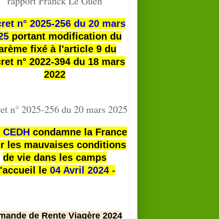
rapport Franck Le Guen
ret n° 2025-256 du 20 mars
25
portant modification du
arème fixé à l'article 9 du
ret n° 2022-394 du 18 mars
2022
et n° 2025-256 du 20 mars 2025
a
CEDH
condamne la France
r les mauvaises conditions
de vie dans les camps
'accueil le
04 Avril 2024 -
mande de Rente Viagère 2024