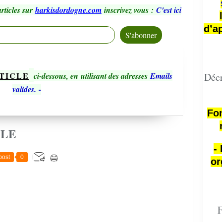
rticles sur
harkisdordogne.com
inscrivez vous
:
C'est ici
d’a
TICLE
ci-dessous, en utilisant des adresses
Emails
Décr
valides.
-
Fon
CLE
-
post
0
or
F