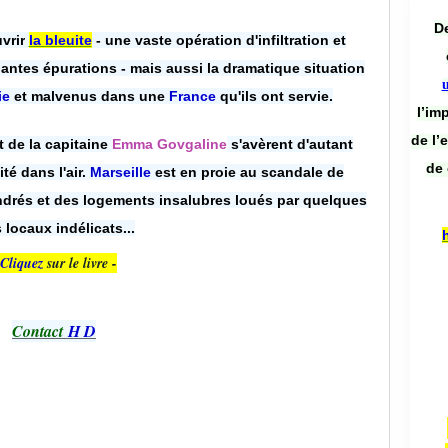
De
vrir
la bleuite
- une vaste opération d'infiltration et
antes épurations - mais aussi la dramatique situation
ie
et malvenus dans une
France
qu'ils ont servie.
l’im
de l’
t de la capitaine
Emma Govgaline
s'avèrent d'autant
de 
ité dans l'air.
Marseille
est en proie au scandale de
ondrés et des logements insalubres loués par quelques
 locaux indélicats...
Cliquez
sur le livre -
Contact
H D