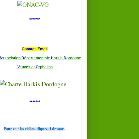
*******
Contact Email
A
ssociation
D
épartementale
H
arkis
D
ordogne
V
euves et
O
rphelins
*******
-
-
Pour voir les vidéos, cliquez ci-dessous