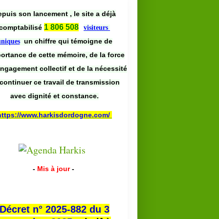
puis son lancement , le site a déjà
1 806 508
comptabilisé
visiteurs
un chiffre qui témoigne de
uniques
portance de cette mémoire, de la force
engagement collectif et de la nécessité
continuer ce travail de transmission
avec dignité et constance.
https://www.harkisdordogne.com/
-
Mis à jour
-
Décret n° 2025-882 du 3