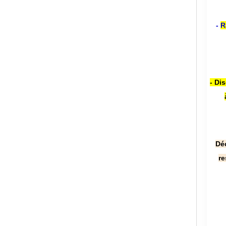
-
R
- Di
Dé
re