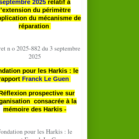
septembre 2025
relatif à
l’extension du périmètre
pplication du mécanisme de
réparation
et n o 2025-882 du 3 septembre
2025
dation pour les Harkis : le
rapport
Franck Le Guen
 Réflexion prospective sur
ganisation consacrée à la
mémoire des Harkis -
ondation pour les Harkis : le