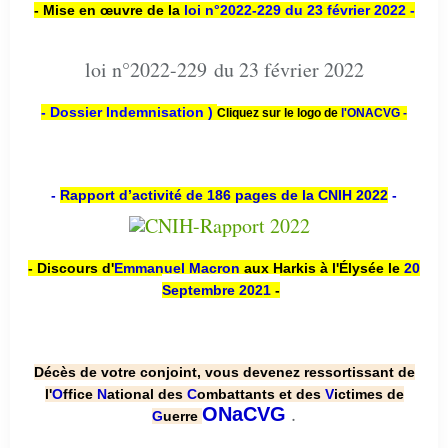
- Mise en œuvre de la
loi n
°2022-229
du 23 février 2022 -
loi n°2022-229 du 23 février 2022
- Dossier Indemnisation )
Cliquez sur le logo de
l'ONACVG -
-
Rapport d’activité de 186 pages de la CNIH 2022
-
- Discours d'
Emmanuel Macron
aux Harkis à l'Élysée le
20
Septembre 2021
-
Décès de votre conjoint, vous devenez ressortissant de
l'
O
ffice
N
ational des
C
ombattants et des
V
ictimes de
.
ONaCVG
G
uerre