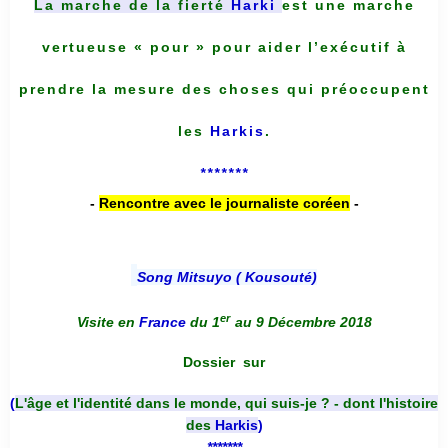
La marche de la fierté
Harki
est une marche
vertueuse « pour » pour aider l’exécutif à
prendre la mesure des choses qui préoccupent
les
Harkis
.
*******
-
Rencontre avec le journaliste coréen
-
Song Mitsuyo ( Kousouté
)
er
Visite en
France
du 1
au 9 Décembre 2018
Dossier
sur
(
L'âge et l'identité dans le monde, qui suis-je ? - dont l'histoire
des
Harkis
)
*******