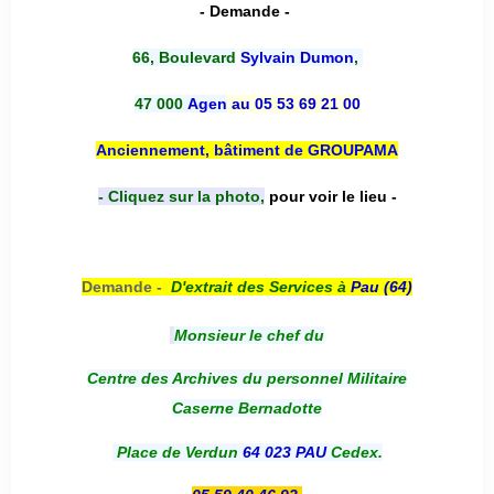
- Demande -
66, Boulevard
Sylvain Dumon
,
47 000
Agen
au 05 53 69 21 00
Anciennement, bâtiment de GROUPAMA
- Cliquez sur la photo,
pour voir le lieu -
Demande -
D'e
xtrait des Services à
Pau (64)
Monsieur le chef du
Centre des Archives du personnel Militaire
Caserne Bernadotte
Place de Verdun
64 023 PAU
Cedex.