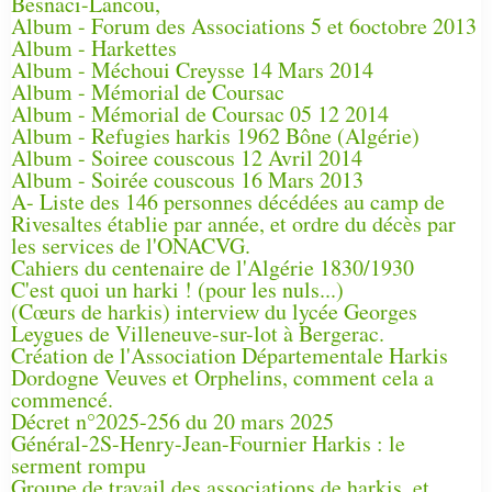
Besnaci-Lancou,
Album - Forum des Associations 5 et 6octobre 2013
Album - Harkettes
Album - Méchoui Creysse 14 Mars 2014
Album - Mémorial de Coursac
Album - Mémorial de Coursac 05 12 2014
Album - Refugies harkis 1962 Bône (Algérie)
Album - Soiree couscous 12 Avril 2014
Album - Soirée couscous 16 Mars 2013
A- Liste des 146 personnes décédées au camp de
Rivesaltes établie par année, et ordre du décès par
les services de l'ONACVG.
Cahiers du centenaire de l'Algérie 1830/1930
C'est quoi un harki ! (pour les nuls...)
(Cœurs de harkis) interview du lycée Georges
Leygues de Villeneuve-sur-lot à Bergerac.
Création de l'Association Départementale Harkis
Dordogne Veuves et Orphelins, comment cela a
commencé.
Décret n°2025-256 du 20 mars 2025
Général-2S-Henry-Jean-Fournier Harkis : le
serment rompu
Groupe de travail des associations de harkis, et