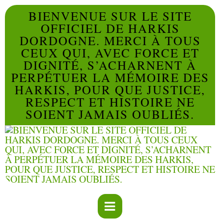
BIENVENUE SUR LE SITE
OFFICIEL DE HARKIS
DORDOGNE. MERCI À TOUS
CEUX QUI, AVEC FORCE ET
DIGNITÉ, S’ACHARNENT À
PERPÉTUER LA MÉMOIRE DES
HARKIS, POUR QUE JUSTICE,
RESPECT ET HISTOIRE NE
SOIENT JAMAIS OUBLIÉS.