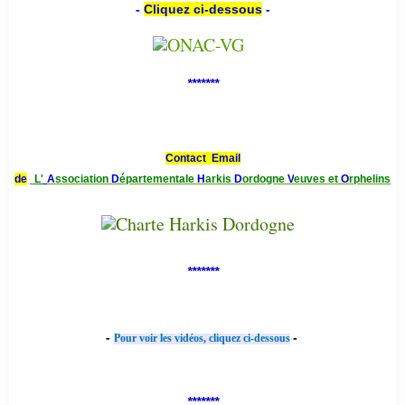
-
Cliquez ci-dessous
-
*******
Contact Email
de
L'
A
ssociation
D
épartementale
H
arkis
D
ordogne
V
euves et
O
rphelins
*******
-
-
Pour voir les vidéos, cliquez ci-dessous
*******