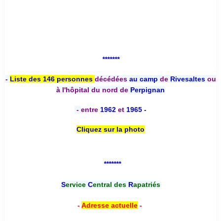
*******
-
Liste des 146 personnes
décédées
au camp
de
Rivesaltes
ou
à l'hôpital du nord de
Perpignan
-
entre
1962
et
1965 -
Cliquez sur la photo
*******
S
ervice
C
entral des
R
apatriés
-
Adresse actuelle
-