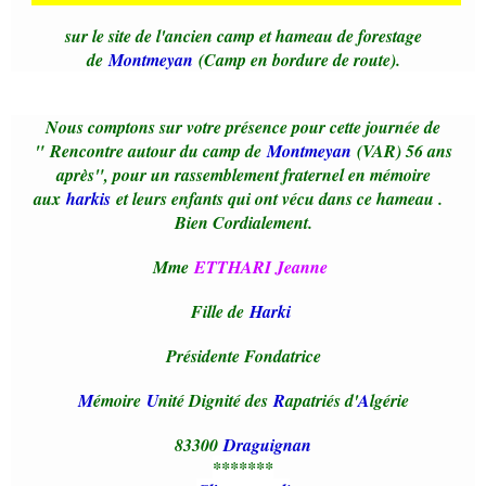
sur le site de l'ancien camp et hameau de forestage
de
Montmeyan
(Camp en bordure de route).
Nous comptons sur votre présence pour cette journée de
"
Rencontre autour du camp de
Montmeyan
(VAR) 56 ans
après
", pour un rassemblement fraternel en mémoire
aux
harkis
et leurs enfants qui ont vécu dans ce hameau .
Bien Cordialement.
Mme
ETTHARI Jeanne
Fille de
Harki
Présidente Fondatrice
M
émoire
U
nité Dignité des
R
apatriés d'
A
lgérie
83300
Draguignan
*******