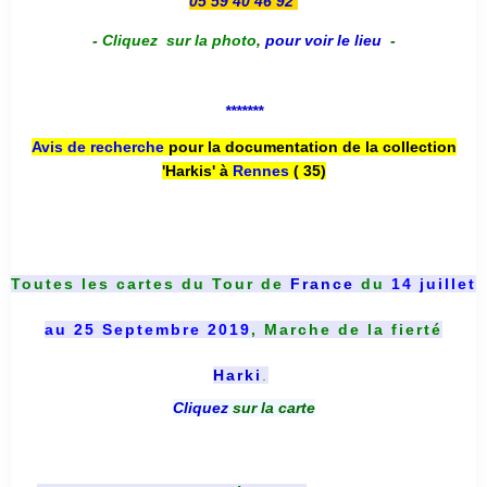
05 59 40 46 92
-
Cliquez sur la photo
,
pour voir le lieu
-
*******
Avis de recherche
pour la documentation de la collection
'Harkis' à
Rennes
( 35)
Toutes les cartes du
Tour de
France
du
14 juillet
au 25 Septembre 2019
, Marche de la fierté
Harki
.
Cliquez
sur la carte