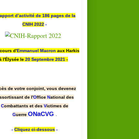
apport d’activité de 186 pages de la
CNIH 2022
-
scours d'
Emmanuel Macron
aux Harkis
à l'Élysée le
20 Septembre 2021
-
cès de votre conjoint, vous devenez
ssortissant de l'
O
ffice
N
ational des
C
ombattants et des
V
ictimes de
.
ONaCVG
G
uerre
-
Cliquez ci-dessous
-