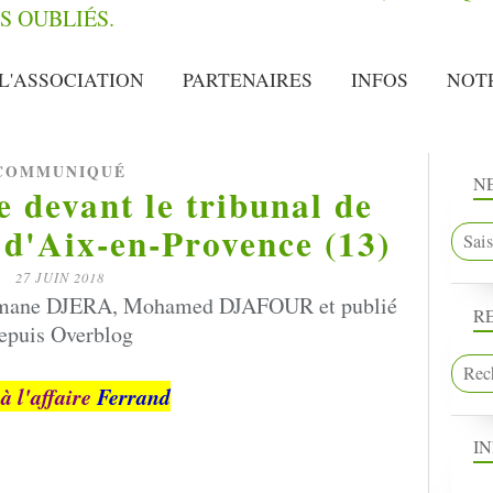
L'ASSOCIATION
PARTENAIRES
INFOS
NOT
COMMUNIQUÉ
N
e devant le tribunal de
 d'Aix-en-Provence (13)
27 JUIN 2018
imane DJERA, Mohamed DJAFOUR et publié
R
epuis Overblog
 à l'affaire
Ferrand
I