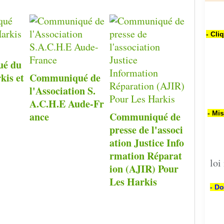
- Cli
é du
kis et
Communiqué de
l'Association S.
A.C.H.E Aude-Fr
- Mi
ance
Communiqué de
presse de l'associ
ation Justice Info
rmation Réparat
loi
ion (AJIR) Pour
Les Harkis
- Do