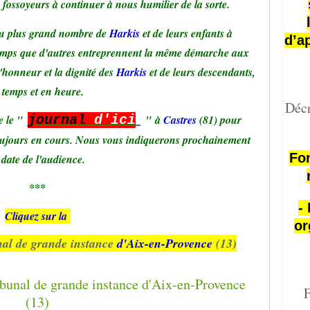
s fossoyeurs à continuer à nous humilier de la sorte.
 du plus grand nombre de
Harkis
et de leurs enfants à
d’a
t temps que d'autres entreprennent la même démarche aux
l'honneur et la dignité des
Harkis
et de leurs descendants,
 temps et en heure.
Décr
e le
"
journal
d'ici
"
à
Castres
(81) pour
oujours en cours. Nous vous indiquerons prochainement
Fon
 date de l'audience.
***
-
Cliquez sur la
or
unal de grande instance
d'Aix-en-Provence
(13)
F