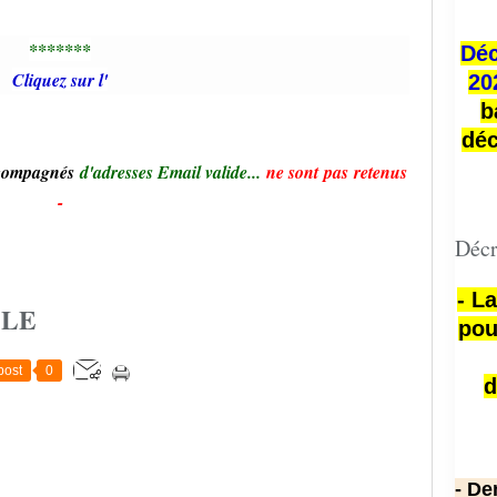
*******
Déc
Cliquez sur l'
20
b
déc
ccompagnés
d'adresses Email valide...
ne sont pas retenus
-
Décr
- L
CLE
pou
post
0
d
- De