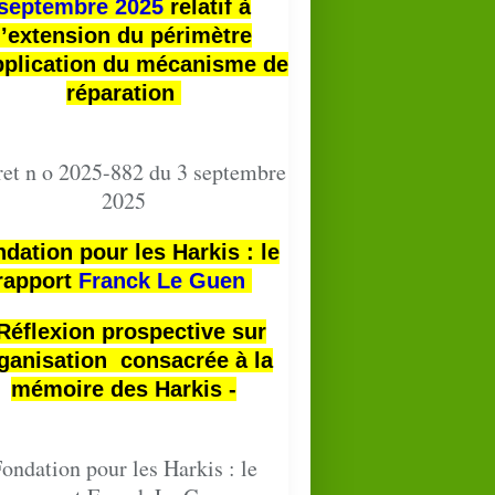
septembre 2025
relatif à
l’extension du périmètre
pplication du mécanisme de
réparation
et n o 2025-882 du 3 septembre
2025
dation pour les Harkis : le
rapport
Franck Le Guen
 Réflexion prospective sur
ganisation consacrée à la
mémoire des Harkis -
ondation pour les Harkis : le