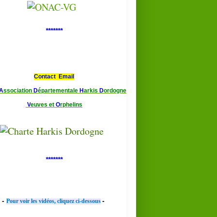
*******
Contact Email
A
ssociation
D
épartementale
H
arkis
D
ordogne
V
euves et
O
rphelins
*******
-
-
Pour voir les vidéos, cliquez ci-dessous