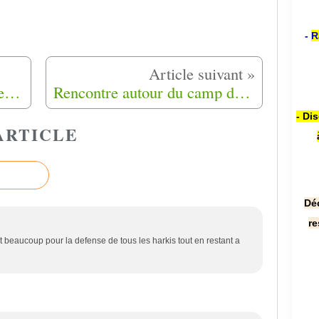
-
R
Journée de mémoire sur l'île Sainte-Marguerite à Cannes (06) 24-06-2018
Rencontre autour du camp de Montmeyan (83) 56 ans après, le samedi 7 Juillet 2018
- Di
ARTICLE
Dé
re
t beaucoup pour la defense de tous les harkis tout en restant a