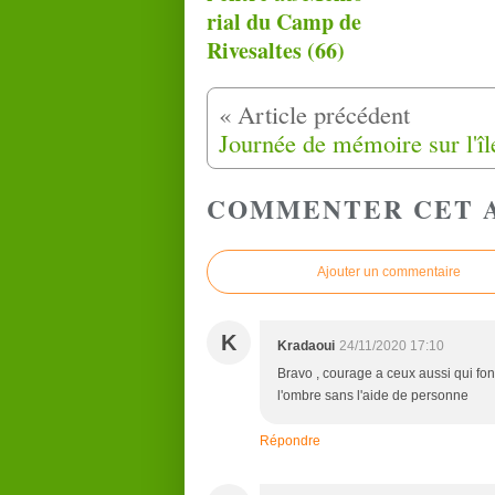
rial du Camp de
Rivesaltes (66)
COMMENTER CET 
Ajouter un commentaire
K
Kradaoui
24/11/2020 17:10
Bravo , courage a ceux aussi qui fon
l'ombre sans l'aide de personne
Répondre