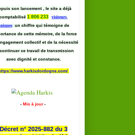
puis son lancement , le site a déjà
1 806 233
comptabilisé
visiteurs
un chiffre qui témoigne de
uniques
portance de cette mémoire, de la force
engagement collectif et de la nécessité
continuer ce travail de transmission
avec dignité et constance.
https://www.harkisdordogne.com/
-
Mis à jour
-
Décret n° 2025-882 du 3