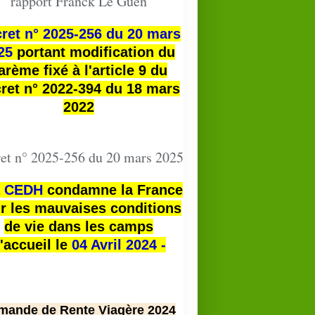
rapport Franck Le Guen
ret n° 2025-256 du 20 mars
25
portant modification du
arème fixé à l'article 9 du
ret n° 2022-394 du 18 mars
2022
et n° 2025-256 du 20 mars 2025
a
CEDH
condamne la France
r les mauvaises conditions
de vie dans les camps
'accueil le
04 Avril 2024 -
mande de Rente Viagère 2024