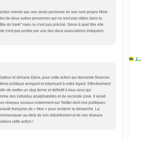
e action menée par une seule personne en son nom propre Mme
tos de deux autres personnes qui ne sont pas citées dans la
fille de harki" mais ce n'est pas précisé. Sinon à quel titre elle
inte n'est pas portée par une des deux associations indiquées
de
L'
afour et slimane Djera, pour cette action qui demande finances
tème politique arrogant et méprisant à notre égard. Effectivement
afin de mettre un stop ferme et définitif à tous ceux qui
mme des individus analphabètes et de seconde zone. Il serait
r les réseaux sociaux notamment sur Twitter dont nos politiques
unauté française de « liker » pour soutenir la démarche. La
communiquer au-delà de son département et de ses réseaux
tiens cette action !