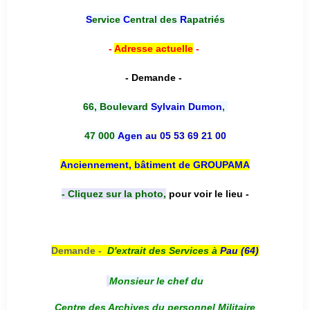
S
ervice
C
entral des
R
apatriés
-
Adresse actuelle
-
- Demande -
66, Boulevard
Sylvain Dumon
,
47 000
Agen
au 05 53 69 21 00
Anciennement, bâtiment de GROUPAMA
- Cliquez sur la photo,
pour voir le lieu -
Demande -
D'e
xtrait des Services à
Pau (64)
Monsieur le chef du
Centre des Archives du personnel Militaire