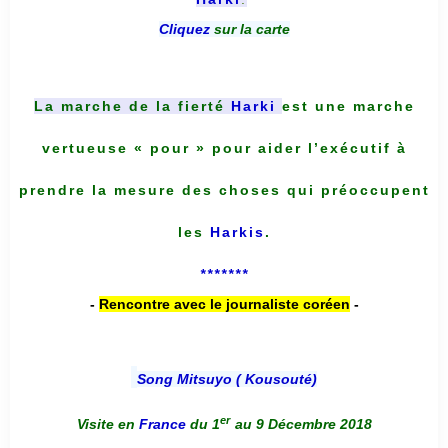
Cliquez
sur la carte
La marche de la fierté
Harki
est une marche
vertueuse « pour » pour aider l’exécutif à
prendre la mesure des choses qui préoccupent
les
Harkis
.
*******
-
Rencontre avec le journaliste coréen
-
Song Mitsuyo ( Kousouté
)
er
Visite en
France
du 1
au 9 Décembre 2018