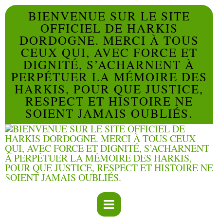
BIENVENUE SUR LE SITE
OFFICIEL DE HARKIS
DORDOGNE. MERCI À TOUS
CEUX QUI, AVEC FORCE ET
DIGNITÉ, S’ACHARNENT À
PERPÉTUER LA MÉMOIRE DES
HARKIS, POUR QUE JUSTICE,
RESPECT ET HISTOIRE NE
SOIENT JAMAIS OUBLIÉS.