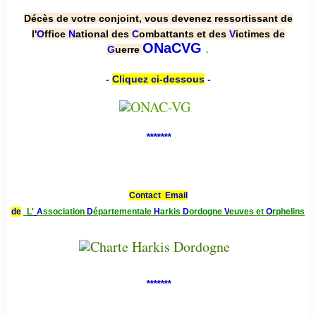
Décès de votre conjoint, vous devenez ressortissant de
l'
O
ffice
N
ational des
C
ombattants et des
V
ictimes de
.
ONaCVG
G
uerre
-
Cliquez ci-dessous
-
*******
Contact Email
de
L'
A
ssociation
D
épartementale
H
arkis
D
ordogne
V
euves et
O
rphelins
*******