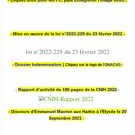
- Cliquez droit
pour les PC
,
puis
Enregistrer l'image sous...
- Mise en œuvre de la
loi n
°2022-229
du 23 février 2022 -
loi n°2022-229 du 23 février 2022
- Dossier Indemnisation )
Cliquez sur le logo de
l'ONACVG -
-
Rapport d’activité de 186 pages de la CNIH 2022
-
- Discours d'
Emmanuel Macron
aux Harkis à l'Élysée le
20
Septembre 2021
-