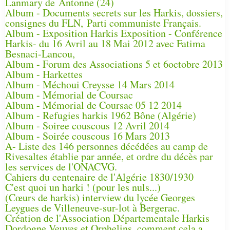
Lanmary de Antonne (24)
Album - Documents secrets sur les Harkis, dossiers,
consignes du FLN, Parti communiste Français.
Album - Exposition Harkis Exposition - Conférence
Harkis- du 16 Avril au 18 Mai 2012 avec Fatima
Besnaci-Lancou,
Album - Forum des Associations 5 et 6octobre 2013
Album - Harkettes
Album - Méchoui Creysse 14 Mars 2014
Album - Mémorial de Coursac
Album - Mémorial de Coursac 05 12 2014
Album - Refugies harkis 1962 Bône (Algérie)
Album - Soiree couscous 12 Avril 2014
Album - Soirée couscous 16 Mars 2013
A- Liste des 146 personnes décédées au camp de
Rivesaltes établie par année, et ordre du décès par
les services de l'ONACVG.
Cahiers du centenaire de l'Algérie 1830/1930
C'est quoi un harki ! (pour les nuls...)
(Cœurs de harkis) interview du lycée Georges
Leygues de Villeneuve-sur-lot à Bergerac.
Création de l'Association Départementale Harkis
Dordogne Veuves et Orphelins, comment cela a