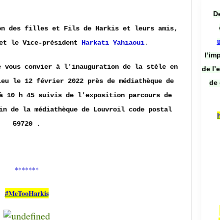
De
on des filles et Fils de Harkis et leurs amis,
et le Vice-président
Harkati Yahiaoui
.
l’im
e vous convier à l'inauguration de la stèle en
de l’
ieu le 12 février 2022 près de médiathèque de
de 
à 10 h 45 suivis de l'exposition parcours de
in de la médiathèque de Louvroil code postal
59720 .
*******
#MeTooHarkis