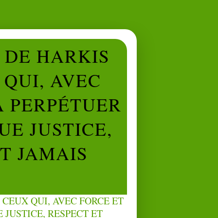
L DE HARKIS
QUI, AVEC
À PERPÉTUER
UE JUSTICE,
NT JAMAIS