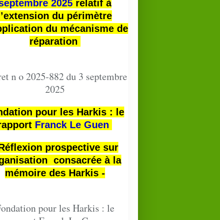
septembre 2025
relatif à
l’extension du périmètre
pplication du mécanisme de
réparation
et n o 2025-882 du 3 septembre
2025
dation pour les Harkis : le
rapport
Franck Le Guen
 Réflexion prospective sur
ganisation consacrée à la
mémoire des Harkis -
ondation pour les Harkis : le