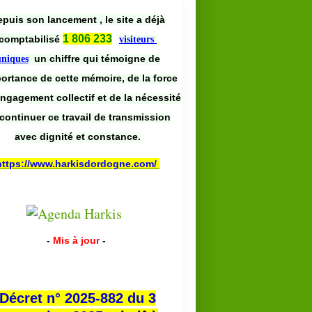
puis son lancement , le site a déjà
1 806 233
comptabilisé
visiteurs
un chiffre qui témoigne de
uniques
portance de cette mémoire, de la force
engagement collectif et de la nécessité
continuer ce travail de transmission
avec dignité et constance.
https://www.harkisdordogne.com/
-
Mis à jour
-
Décret n° 2025-882 du 3