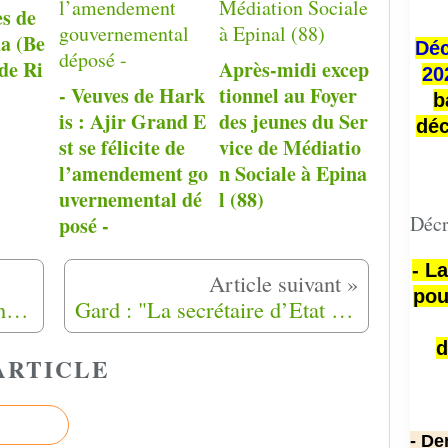
ès de
a (Be
Déc
de Ri
Après-midi excep
20
- Veuves de Hark
tionnel au Foyer
b
is : Ajir Grand E
des jeunes du Ser
déc
st se félicite de
vice de Médiatio
l’amendement go
n Sociale à Epina
uvernemental dé
l (88)
Décr
posé -
- L
pou
Occitanie. Accord de reconnaissance et de réparation : les harkis en colère
Gard : "La secrétaire d’Etat Geneviève Darrieussecq se rendra au camp de harkis de Saint-Maurice-l'Ardoise"
d
ARTICLE
- De