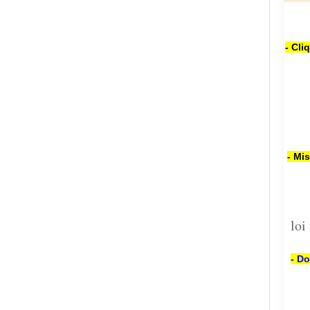
- Cli
- Mi
loi
- Do