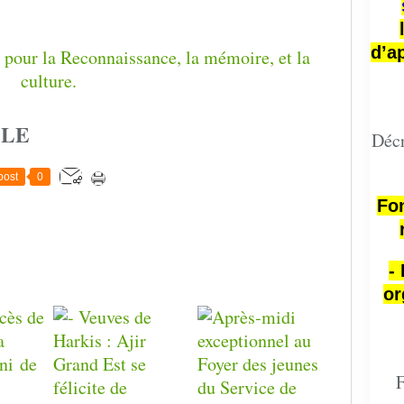
d’a
CLE
Décr
post
0
Fon
-
or
F