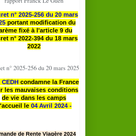
rapport Franck Le Guen
ret n° 2025-256 du 20 mars
25
portant modification du
arème fixé à l'article 9 du
ret n° 2022-394 du 18 mars
2022
et n° 2025-256 du 20 mars 2025
a
CEDH
condamne la France
r les mauvaises conditions
de vie dans les camps
'accueil le
04 Avril 2024 -
mande de Rente Viagère 2024