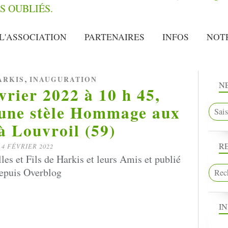
L'ASSOCIATION
PARTENAIRES
INFOS
NOT
,
ARKIS
INAUGURATION
N
rier 2022 à 10 h 45,
'une stèle Hommage aux
à Louvroil (59)
R
4 FÉVRIER 2022
les et Fils de Harkis et leurs Amis et publié
epuis Overblog
I