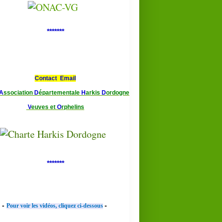
*******
Contact Email
A
ssociation
D
épartementale
H
arkis
D
ordogne
V
euves et
O
rphelins
*******
-
-
Pour voir les vidéos, cliquez ci-dessous