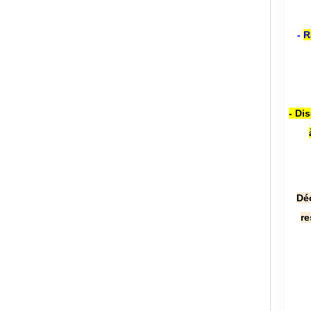
-
R
- Di
Dé
re