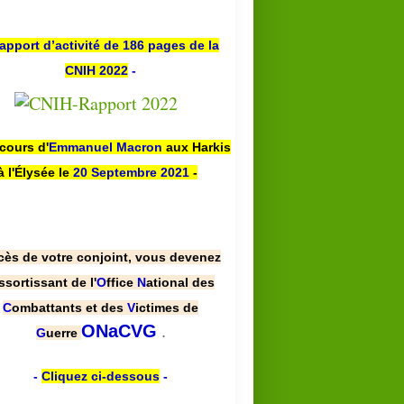
apport d’activité de 186 pages de la
CNIH 2022
-
scours d'
Emmanuel Macron
aux Harkis
à l'Élysée le
20 Septembre 2021
-
cès de votre conjoint, vous devenez
ssortissant de l'
O
ffice
N
ational des
C
ombattants et des
V
ictimes de
.
ONaCVG
G
uerre
-
Cliquez ci-dessous
-