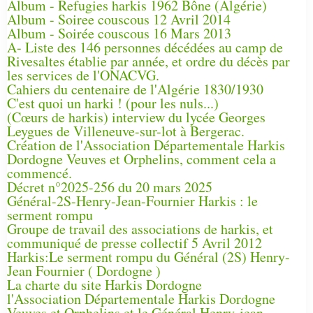
Album - Refugies harkis 1962 Bône (Algérie)
Album - Soiree couscous 12 Avril 2014
Album - Soirée couscous 16 Mars 2013
A- Liste des 146 personnes décédées au camp de
Rivesaltes établie par année, et ordre du décès par
les services de l'ONACVG.
Cahiers du centenaire de l'Algérie 1830/1930
C'est quoi un harki ! (pour les nuls...)
(Cœurs de harkis) interview du lycée Georges
Leygues de Villeneuve-sur-lot à Bergerac.
Création de l'Association Départementale Harkis
Dordogne Veuves et Orphelins, comment cela a
commencé.
Décret n°2025-256 du 20 mars 2025
Général-2S-Henry-Jean-Fournier Harkis : le
serment rompu
Groupe de travail des associations de harkis, et
communiqué de presse collectif 5 Avril 2012
Harkis:Le serment rompu du Général (2S) Henry-
Jean Fournier ( Dordogne )
La charte du site Harkis Dordogne
l'Association Départementale Harkis Dordogne
Veuves et Orphelins et le Général Henry-jean