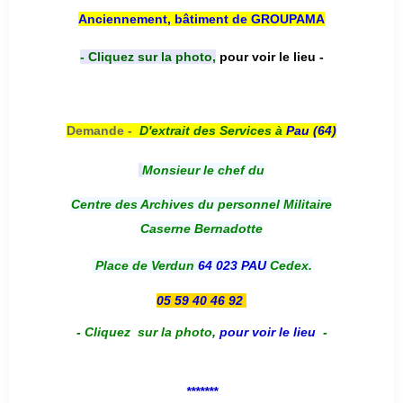
Anciennement, bâtiment de GROUPAMA
- Cliquez sur la photo,
pour voir le lieu -
Demande -
D'e
xtrait des Services à
Pau (64)
Monsieur le chef du
Centre des Archives du personnel Militaire
Caserne Bernadotte
Place de Verdun
64 023 PAU
Cedex.
05 59 40 46 92
-
Cliquez sur la photo
,
pour voir le lieu
-
*******