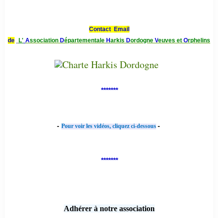
Contact Email
de
L'
A
ssociation
D
épartementale
H
arkis
D
ordogne
V
euves et
O
rphelins
*******
-
-
Pour voir les vidéos, cliquez ci-dessous
*******
Adhérer à notre association