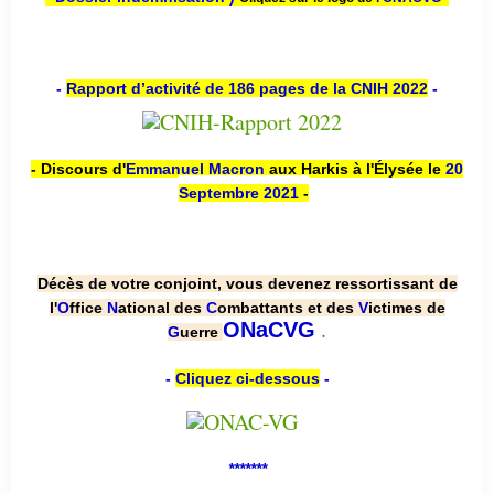
-
Rapport d’activité de 186 pages de la CNIH 2022
-
- Discours d'
Emmanuel Macron
aux Harkis à l'Élysée le
20
Septembre 2021
-
Décès de votre conjoint, vous devenez ressortissant de
l'
O
ffice
N
ational des
C
ombattants et des
V
ictimes de
.
ONaCVG
G
uerre
-
Cliquez ci-dessous
-
*******