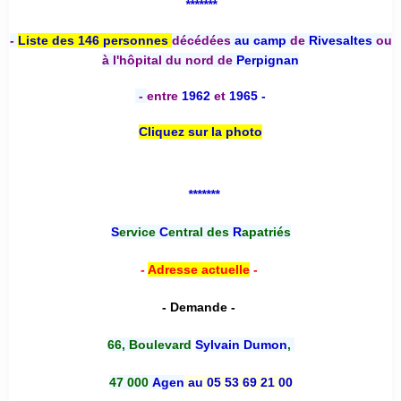
*******
-
Liste des 146 personnes
décédées
au camp
de
Rivesaltes
ou
à l'hôpital du nord de
Perpignan
-
entre
1962
et
1965 -
Cliquez sur la photo
*******
S
ervice
C
entral des
R
apatriés
-
Adresse actuelle
-
- Demande -
66, Boulevard
Sylvain Dumon
,
47 000
Agen
au 05 53 69 21 00