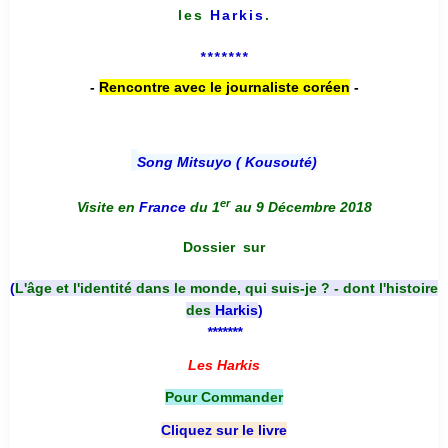
les
Harkis
.
*******
-
Rencontre avec le journaliste coréen
-
Song Mitsuyo ( Kousouté
)
er
Visite en
France
du 1
au 9 Décembre 2018
Dossier
sur
(
L'âge et l'identité dans le monde, qui suis-je ? - dont l'histoire
des
Harkis
)
*******
Les Harkis
Pour Commander
Cliquez sur le livre