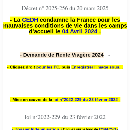
Décret n° 2025-256 du 20 mars 2025
- La
CEDH
condamne la France pour les
mauvaises conditions de vie dans les camps
d'accueil le
04 Avril 2024 -
- Demande de Rente Viagère 2024
-
- Cliquez droit
pour les PC
,
puis
Enregistrer l'image sous...
- Mise en œuvre de la
loi n
°2022-229
du 23 février 2022 -
loi n°2022-229 du 23 février 2022
- Dossier Indemnisation )
Cliquez sur le logo de
l'ONACVG -