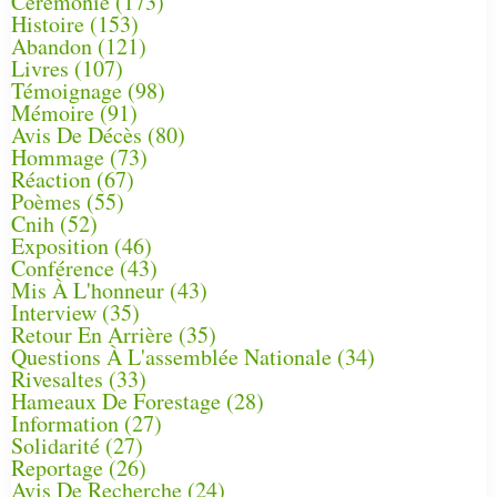
Cérémonie
(173)
Histoire
(153)
Abandon
(121)
Livres
(107)
Témoignage
(98)
Mémoire
(91)
Avis De Décès
(80)
Hommage
(73)
Réaction
(67)
Poèmes
(55)
Cnih
(52)
Exposition
(46)
Conférence
(43)
Mis À L'honneur
(43)
Interview
(35)
Retour En Arrière
(35)
Questions À L'assemblée Nationale
(34)
Rivesaltes
(33)
Hameaux De Forestage
(28)
Information
(27)
Solidarité
(27)
Reportage
(26)
Avis De Recherche
(24)