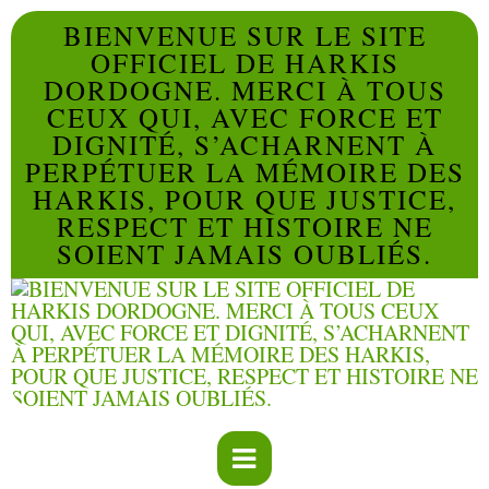
BIENVENUE SUR LE SITE
OFFICIEL DE HARKIS
DORDOGNE. MERCI À TOUS
CEUX QUI, AVEC FORCE ET
DIGNITÉ, S’ACHARNENT À
PERPÉTUER LA MÉMOIRE DES
HARKIS, POUR QUE JUSTICE,
RESPECT ET HISTOIRE NE
SOIENT JAMAIS OUBLIÉS.