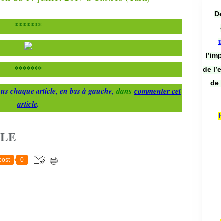
De
*******
l’im
*******
de l’
de 
us chaque article, en bas à gauche,
dans
commenter cet
article
.
CLE
post
0