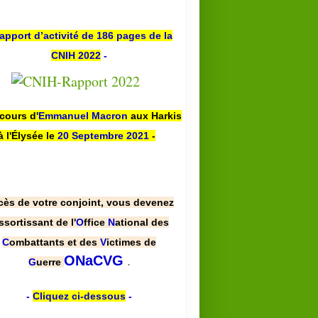
apport d’activité de 186 pages de la
CNIH 2022
-
scours d'
Emmanuel Macron
aux Harkis
à l'Élysée le
20 Septembre 2021
-
cès de votre conjoint, vous devenez
ssortissant de l'
O
ffice
N
ational des
C
ombattants et des
V
ictimes de
.
ONaCVG
G
uerre
-
Cliquez ci-dessous
-