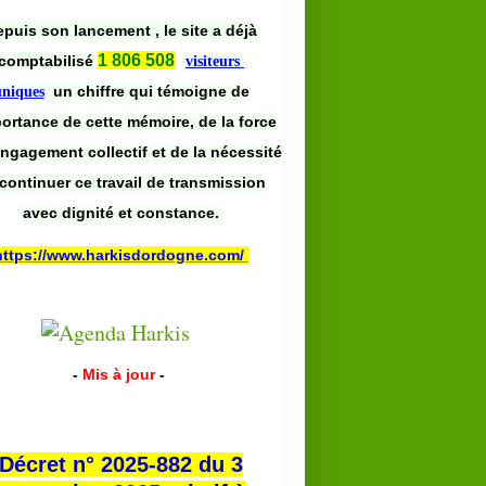
puis son lancement , le site a déjà
1 806 508
comptabilisé
visiteurs
un chiffre qui témoigne de
uniques
portance de cette mémoire, de la force
engagement collectif et de la nécessité
continuer ce travail de transmission
avec dignité et constance.
https://www.harkisdordogne.com/
-
Mis à jour
-
Décret n° 2025-882 du 3