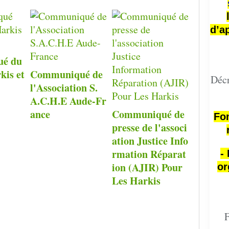
d’a
é du
kis et
Communiqué de
Décr
l'Association S.
A.C.H.E Aude-Fr
ance
Communiqué de
Fon
presse de l'associ
ation Justice Info
rmation Réparat
-
ion (AJIR) Pour
or
Les Harkis
F