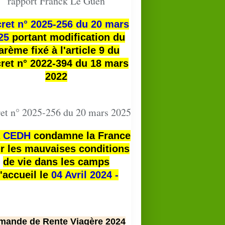
rapport Franck Le Guen
ret n° 2025-256 du 20 mars
25
portant modification du
arème fixé à l'article 9 du
ret n° 2022-394 du 18 mars
2022
et n° 2025-256 du 20 mars 2025
a
CEDH
condamne la France
r les mauvaises conditions
de vie dans les camps
'accueil le
04 Avril 2024 -
mande de Rente Viagère 2024