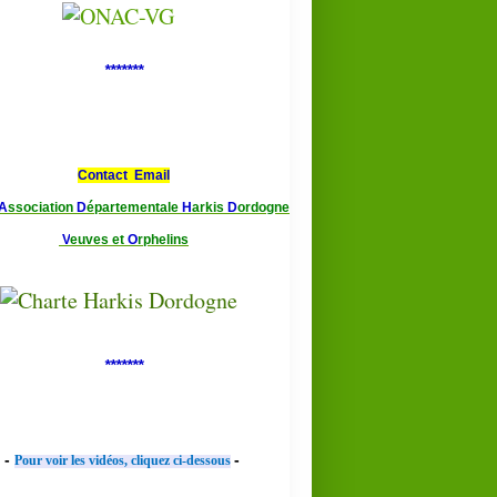
*******
Contact Email
A
ssociation
D
épartementale
H
arkis
D
ordogne
V
euves et
O
rphelins
*******
-
-
Pour voir les vidéos, cliquez ci-dessous