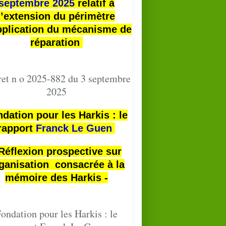
septembre 2025
relatif à
l’extension du périmètre
pplication du mécanisme de
réparation
et n o 2025-882 du 3 septembre
2025
dation pour les Harkis : le
rapport
Franck Le Guen
 Réflexion prospective sur
ganisation consacrée à la
mémoire des Harkis -
ondation pour les Harkis : le