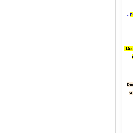
-
R
- Di
Dé
re