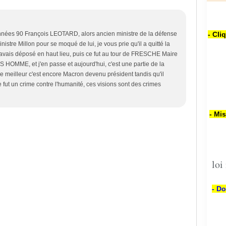
- Cli
nées 90 François LEOTARD, alors ancien ministre de la défense
ministre Millon pour se moqué de lui, je vous prie qu'il a quitté la
j'avais déposé en haut lieu, puis ce fut au tour de FRESCHE Maire
 HOMME, et j'en passe et aujourd'hui, c'est une partie de la
 le meilleur c'est encore Macron devenu président tandis qu'il
 fut un crime contre l'humanité, ces visions sont des crimes
- Mi
loi
- Do