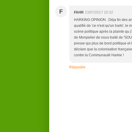
F
FAHR
23/07/2017 20:32
HARKING OPINION : Déja fin des an
qualifié de 'ce n'est qu'un harki', le 
scéne politique aprés la plainte qu 
de Monpelier de nous traité de 'SOUS
presse qui plus de bord politique et
déclare que la colonisation française
contre la Communauté Harkie !
Répondre