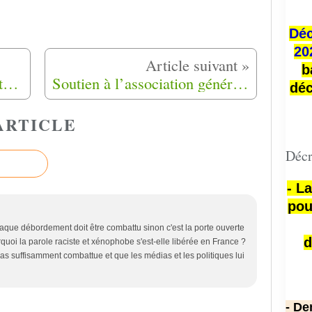
Déc
20
b
Le collectif Aixois des rapatriés a refusé l'adhésion de deux associations de harkis.
Soutien à l’association génération harkis du Tarn.
déc
ARTICLE
Décr
- L
pou
chaque débordement doit être combattu sinon c'est la porte ouverte
d
urquoi la parole raciste et xénophobe s'est-elle libérée en France ?
pas suffisamment combattue et que les médias et les politiques lui
- De