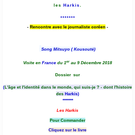
les
Harkis
.
*******
-
Rencontre avec le journaliste coréen
-
Song Mitsuyo ( Kousouté
)
er
Visite en
France
du 1
au 9 Décembre 2018
Dossier
sur
(
L'âge et l'identité dans le monde, qui suis-je ? - dont l'histoire
des
Harkis
)
*******
Les Harkis
Pour Commander
Cliquez sur le livre