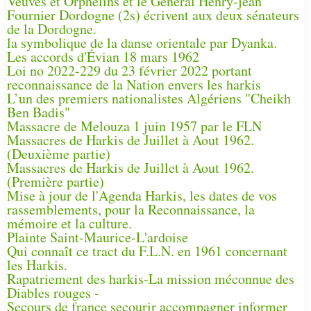
Veuves et Orphelins et le Général Henry-jean
Fournier Dordogne (2s) écrivent aux deux sénateurs
de la Dordogne.
la symbolique de la danse orientale par Dyanka.
Les accords d'Évian 18 mars 1962
Loi no 2022-229 du 23 février 2022 portant
reconnaissance de la Nation envers les harkis
L’un des premiers nationalistes Algériens "Cheikh
Ben Badis"
Massacre de Melouza 1 juin 1957 par le FLN
Massacres de Harkis de Juillet à Aout 1962.
(Deuxième partie)
Massacres de Harkis de Juillet à Aout 1962.
(Première partie)
Mise à jour de l'Agenda Harkis, les dates de vos
rassemblements, pour la Reconnaissance, la
mémoire et la culture.
Plainte Saint-Maurice-L'ardoise
Qui connaît ce tract du F.L.N. en 1961 concernant
les Harkis.
Rapatriement des harkis-La mission méconnue des
Diables rouges -
Secours de france secourir accompagner informer