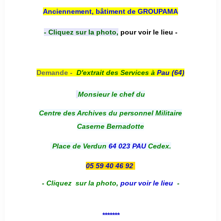
Anciennement, bâtiment de GROUPAMA
- Cliquez sur la photo,
pour voir le lieu -
Demande -
D'e
xtrait des Services à
Pau (64)
Monsieur le chef du
Centre des Archives du personnel Militaire
Caserne Bernadotte
Place de Verdun
64 023 PAU
Cedex.
05 59 40 46 92
-
Cliquez sur la photo
,
pour voir le lieu
-
*******