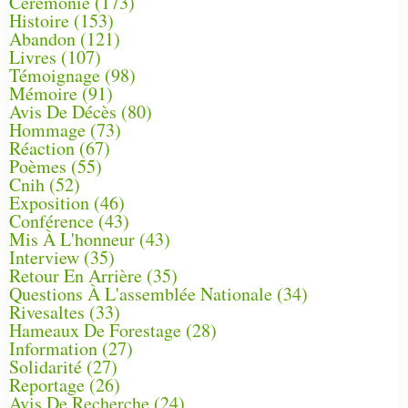
Cérémonie
(173)
Histoire
(153)
Abandon
(121)
Livres
(107)
Témoignage
(98)
Mémoire
(91)
Avis De Décès
(80)
Hommage
(73)
Réaction
(67)
Poèmes
(55)
Cnih
(52)
Exposition
(46)
Conférence
(43)
Mis À L'honneur
(43)
Interview
(35)
Retour En Arrière
(35)
Questions À L'assemblée Nationale
(34)
Rivesaltes
(33)
Hameaux De Forestage
(28)
Information
(27)
Solidarité
(27)
Reportage
(26)
Avis De Recherche
(24)