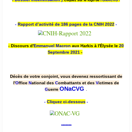
-
Rapport d’activité de 186 pages de la CNIH 2022
-
- Discours d'
Emmanuel Macron
aux Harkis à l'Élysée le
20
Septembre 2021
-
Décès de votre conjoint, vous devenez ressortissant de
l'
O
ffice
N
ational des
C
ombattants et des
V
ictimes de
.
ONaCVG
G
uerre
-
Cliquez ci-dessous
-
*******