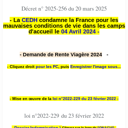
Décret n° 2025-256 du 20 mars 2025
- La
CEDH
condamne la France pour les
mauvaises conditions de vie dans les camps
d'accueil le
04 Avril 2024 -
- Demande de Rente Viagère 2024
-
- Cliquez droit
pour les PC
,
puis
Enregistrer l'image sous...
- Mise en œuvre de la
loi n
°2022-229
du 23 février 2022 -
loi n°2022-229 du 23 février 2022
- Dossier Indemnisation )
Cliquez sur le logo de
l'ONACVG -