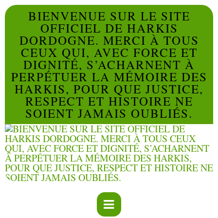
BIENVENUE SUR LE SITE
OFFICIEL DE HARKIS
DORDOGNE. MERCI À TOUS
CEUX QUI, AVEC FORCE ET
DIGNITÉ, S’ACHARNENT À
PERPÉTUER LA MÉMOIRE DES
HARKIS, POUR QUE JUSTICE,
RESPECT ET HISTOIRE NE
SOIENT JAMAIS OUBLIÉS.