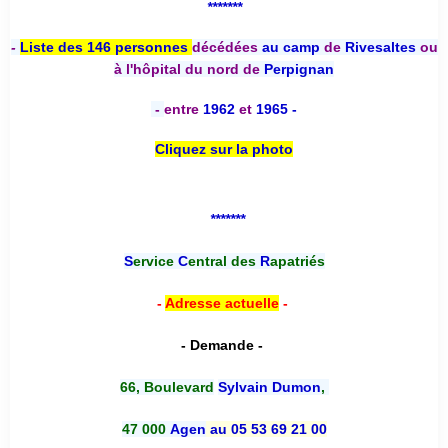
*******
-
Liste des 146 personnes
décédées
au camp
de
Rivesaltes
ou
à l'hôpital du nord de
Perpignan
-
entre
1962
et
1965 -
Cliquez sur la photo
*******
S
ervice
C
entral des
R
apatriés
-
Adresse actuelle
-
- Demande -
66, Boulevard
Sylvain Dumon
,
47 000
Agen
au 05 53 69 21 00