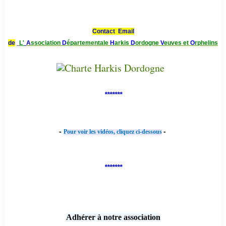
Contact Email
de
L'
A
ssociation
D
épartementale
H
arkis
D
ordogne
V
euves et
O
rphelins
*******
-
-
Pour voir les vidéos, cliquez ci-dessous
*******
Adhérer à notre association