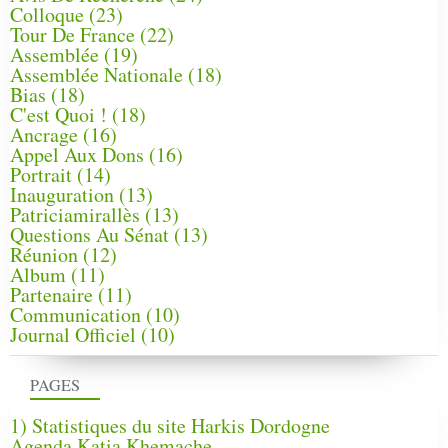
Colloque
(23)
Tour De France
(22)
Assemblée
(19)
Assemblée Nationale
(18)
Bias
(18)
C'est Quoi !
(18)
Ancrage
(16)
Appel Aux Dons
(16)
Portrait
(14)
Inauguration
(13)
Patriciamirallès
(13)
Questions Au Sénat
(13)
Réunion
(12)
Album
(11)
Partenaire
(11)
Communication
(10)
Journal Officiel
(10)
PAGES
1) Statistiques du site Harkis Dordogne
Agenda Katia Khemache