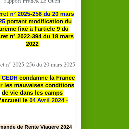
rapport Franck Le Guen
ret n° 2025-256 du 20 mars
25
portant modification du
arème fixé à l'article 9 du
ret n° 2022-394 du 18 mars
2022
et n° 2025-256 du 20 mars 2025
a
CEDH
condamne la France
r les mauvaises conditions
de vie dans les camps
'accueil le
04 Avril 2024 -
mande de Rente Viagère 2024