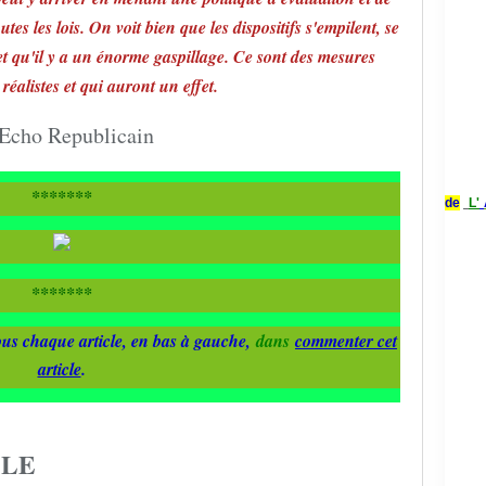
outes les lois. On voit bien que les dispositifs s'empilent, se
et qu'il y a un énorme gaspillage. Ce sont des mesures
réalistes et qui auront un effet.
*******
de
L'
*******
us chaque article, en bas à gauche,
dans
commenter cet
article
.
CLE