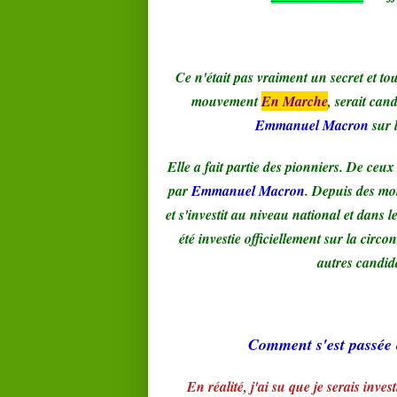
Ce n'était pas vraiment un secret et to
mouvement
En Marche
, serait cand
Emmanuel Macron
sur 
Elle a fait partie des pionniers. De ceu
par
Emmanuel Macron
. Depuis des mois
et s'investit au niveau national et dans 
été investie officiellement sur la circ
autres candida
Comment s'est passée c
En réalité, j'ai su que je serais inv