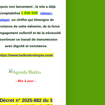
puis son lancement , le site a déjà
1 806 508
comptabilisé
visiteurs
un chiffre qui témoigne de
uniques
portance de cette mémoire, de la force
engagement collectif et de la nécessité
continuer ce travail de transmission
avec dignité et constance.
https://www.harkisdordogne.com/
-
Mis à jour
-
Décret n° 2025-882 du 3