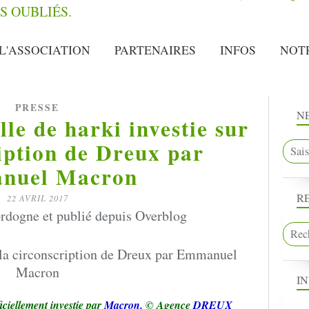
L'ASSOCIATION
PARTENAIRES
INFOS
NOT
PRESSE
N
lle de harki investie sur
iption de Dreux par
nuel Macron
R
22 AVRIL 2017
rdogne et publié depuis Overblog
I
ficiellement investie par
Macron.
© Agence
DREUX