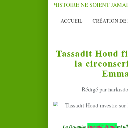
ACCUEIL
CRÉATION DE 
Tassadit Houd fi
la circonscr
Emma
Rédigé par harkisdo
La Drouaise
Tassadit
H
oud
est of