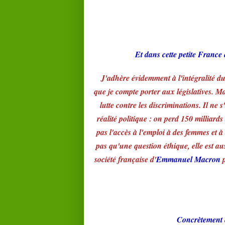
Et dans cette petite France
J'adhère évidemment à l'intégralité d
que je compte porter aux législatives. Mai
lutte contre les discriminations. Il ne
réalité politique : on perd 150 milliard
pas l'accès à l'emploi à des femmes et à
pas qu'une question éthique, elle est a
société française d'
Emmanuel Macron
p
Concrètement q