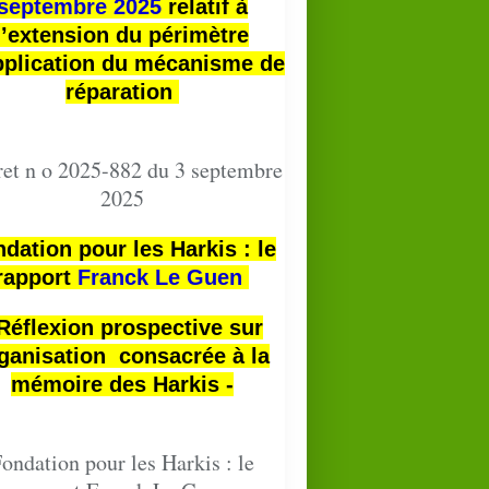
septembre 2025
relatif à
l’extension du périmètre
pplication du mécanisme de
réparation
et n o 2025-882 du 3 septembre
2025
dation pour les Harkis : le
rapport
Franck Le Guen
 Réflexion prospective sur
ganisation consacrée à la
mémoire des Harkis -
ondation pour les Harkis : le