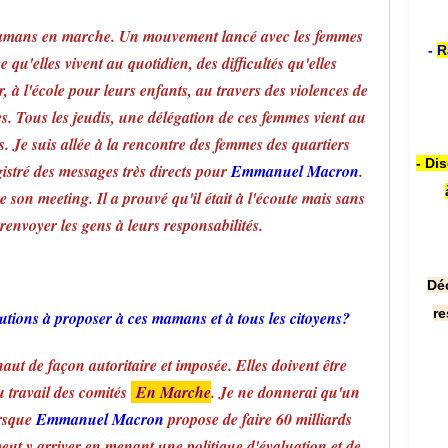
 Mamans en marche. Un mouvement lancé avec les femmes
-
R
e qu'elles vivent au quotidien, des difficultés qu'elles
r, à l'école pour leurs enfants, au travers des violences de
s. Tous les jeudis, une délégation de ces femmes vient au
s. Je suis allée à la rencontre des femmes des quartiers
- Di
gistré des messages très directs pour
Emmanuel Macron
.
de son meeting. Il a prouvé qu'il était à l'écoute mais sans
 renvoyer les gens à leurs responsabilités.
Dé
re
olutions à proposer à ces mamans et à tous les citoyens?
aut de façon autoritaire et imposée. Elles doivent être
du travail des comités
En Marche
. Je ne donnerai qu'un
orsque
Emmanuel Macron
propose de faire 60 milliards
eut y arriver en menant une politique d'évaluation et de