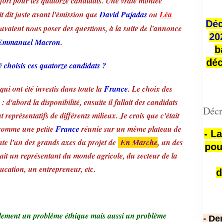
 fort pour les quatorze candidats. Une vraie montée
t dit juste avant l'émission que
David Pujadas
ou
Léa
Déc
ouvaient nous poser des questions, à la suite de l'annonce
20
Emmanuel Macron
.
b
déc
 choisis ces quatorze candidats ?
qui ont été investis dans toute la
France
. Le choix des
 : d'abord la disponibilité, ensuite il fallait des candidats
Décr
t représentatifs de différents milieux. Je crois que c'était
t comme une petite
France
réunie sur un même plateau de
- L
nte l'un des grands axes du projet de
En Marche
, un des
pou
avait un représentant du monde agricole, du secteur de la
ducation, un entrepreneur, etc.
d
eulement un problème éthique mais aussi un problème
- De