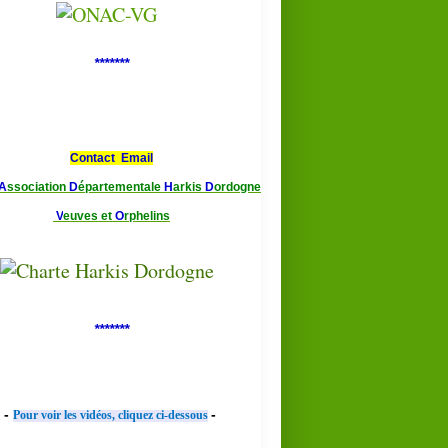
*******
Contact Email
A
ssociation
D
épartementale
H
arkis
D
ordogne
V
euves et
O
rphelins
*******
-
-
Pour voir les vidéos, cliquez ci-dessous