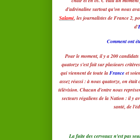
chair et en os. C'était un moment
d'adrénaline surtout qu'on nous avai
Salamé
, les journalistes de France 2, p
d'
Comment ont été
Pour le moment, il y a 200 candidats 
quatorze s'est fait sur plusieurs critères
qui viennent de toute la
France
et soien
assez réussi : à nous quatorze, on étai
télévision. Chacun d'entre nous représe
secteurs régaliens de la Nation : il y 
santé, de l'é
La fuite des cerveaux n'est pas s