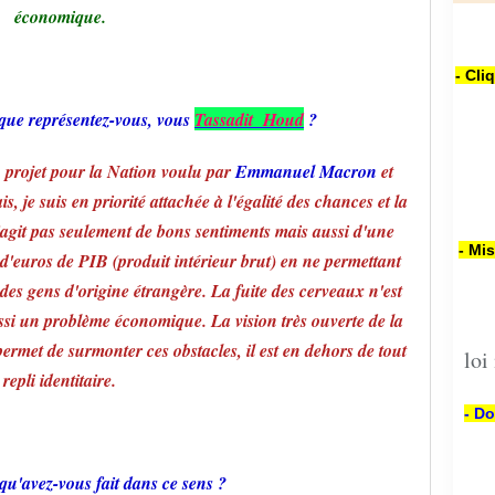
économique.
- Cli
 que représentez-vous, vous
Tassadit
H
oud
?
u projet pour la Nation voulu par
Emmanuel Macron
et
s, je suis en priorité attachée à l'égalité des chances et la
 s'agit pas seulement de bons sentiments mais aussi d'une
- Mi
s d'euros de PIB (produit intérieur brut) en ne permettant
 des gens d'origine étrangère. La fuite des cerveaux n'est
ussi un problème économique. La vision très ouverte de la
ermet de surmonter ces obstacles, il est en dehors de tout
loi
repli identitaire.
- Do
u'avez-vous fait dans ce sens ?