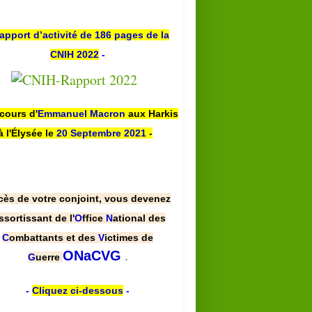
apport d’activité de 186 pages de la
CNIH 2022
-
scours d'
Emmanuel Macron
aux Harkis
à l'Élysée le
20 Septembre 2021
-
cès de votre conjoint, vous devenez
ssortissant de l'
O
ffice
N
ational des
C
ombattants et des
V
ictimes de
.
ONaCVG
G
uerre
-
Cliquez ci-dessous
-