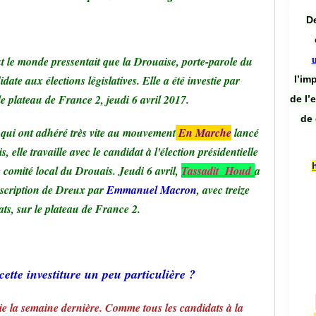
De
ut le monde pressentait que la Drouaise, porte-parole du
idate aux élections législatives. Elle a été investie par
l’im
le plateau de France 2, jeudi 6 avril 2017.
de l’
de 
x qui ont adhéré très vite au mouvement
En Marche
lancé
, elle travaille avec le candidat à l'élection présidentielle
le comité local du Drouais. Jeudi 6 avril,
Tassadit
H
oud
a
onscription de Dreux par
Emmanuel Macron
, avec treize
ts, sur le plateau de France 2.
ette investiture un peu particulière ?
estie la semaine dernière. Comme tous les candidats à la