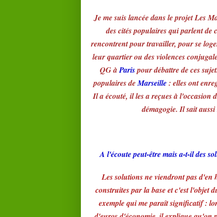
Je me suis lancée dans le projet Les
des cités populaires qui parlent de c
rencontrent pour travailler, pour se loge
leur quartier ou des violences conjugale
QG à
Paris
pour débattre de ces sujet
populaires de
Marseille
: elles ont enre
Il a écouté, il les a reçues à l'occasion 
démagogie. Il sait aussi
A l'écoute peut-être mais a-t-il des s
Les solutions ne viendront pas d'en h
construites par la base et c'est l'objet 
exemple qui me paraît significatif : l
d'euros d'économie, il explique qu'on p