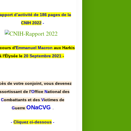
apport d’activité de 186 pages de la
CNIH 2022
-
scours d'
Emmanuel Macron
aux Harkis
à l'Élysée le
20 Septembre 2021
-
cès de votre conjoint, vous devenez
ssortissant de l'
O
ffice
N
ational des
C
ombattants et des
V
ictimes de
.
ONaCVG
G
uerre
-
Cliquez ci-dessous
-