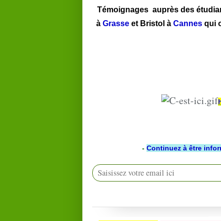
Témoignages auprès des étudiant
à
Grasse
et Bristol à
Cannes
qui o
-
Continuez à être info