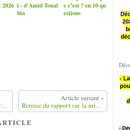
t 2026
i - d'Amid Toual
e c’est ? en 10 qu
bia
estions
Déc
20
b
déc
Décr
- L
pou
d
Mise à jour de l'Agenda Harkis, les dates de vos rassemblements, pour la Reconnaissance, la mémoire et la culture.
Remise du rapport sur la mission d’évaluer l’opportunité d’une fondation pour les Harkis à Mme Patricia Mirallès Ministre déléguée chargée de la Mémoire et des Anciens Combattants de France.
ARTICLE
- De