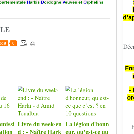
partementale
H
arkis
D
ordogne
V
euves et
O
rphelin
s
d’a
CLE
post
0
Décr
Fon
-
or
missi
Livre du week-en
La légion d'honn
F
ation
d : - Naître Hark
eur, qu’est-ce qu