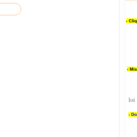
- Cli
- Mi
loi
- Do