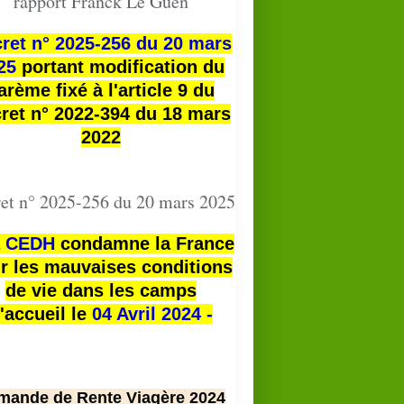
rapport Franck Le Guen
ret n° 2025-256 du 20 mars
25
portant modification du
arème fixé à l'article 9 du
ret n° 2022-394 du 18 mars
2022
et n° 2025-256 du 20 mars 2025
a
CEDH
condamne la France
r les mauvaises conditions
de vie dans les camps
'accueil le
04 Avril 2024 -
mande de Rente Viagère 2024