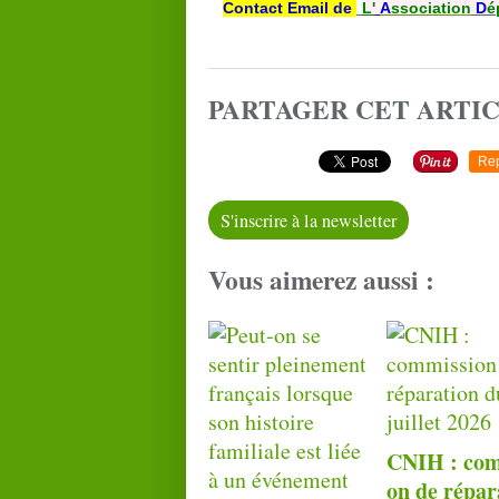
Contact Email de
L'
A
ssociation
D
é
PARTAGER CET ARTI
Re
S'inscrire à la newsletter
Vous aimerez aussi :
CNIH : com
on de répar