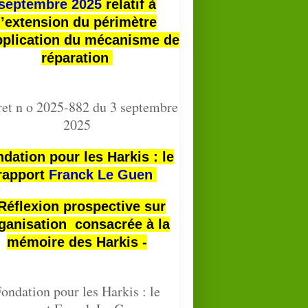
septembre 2025
relatif à
l’extension du périmètre
pplication du mécanisme de
réparation
et n o 2025-882 du 3 septembre
2025
dation pour les Harkis : le
rapport
Franck Le Guen
 Réflexion prospective sur
ganisation consacrée à la
mémoire des Harkis -
ondation pour les Harkis : le