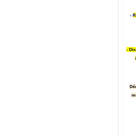
-
R
- Di
Dé
re