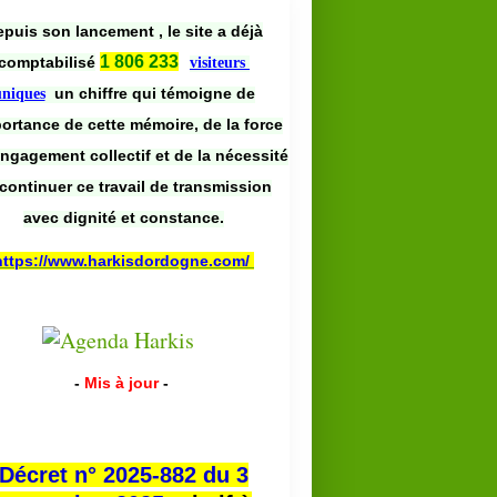
puis son lancement , le site a déjà
1 806 233
comptabilisé
visiteurs
un chiffre qui témoigne de
uniques
portance de cette mémoire, de la force
engagement collectif et de la nécessité
continuer ce travail de transmission
avec dignité et constance.
https://www.harkisdordogne.com/
-
Mis à jour
-
Décret n° 2025-882 du 3