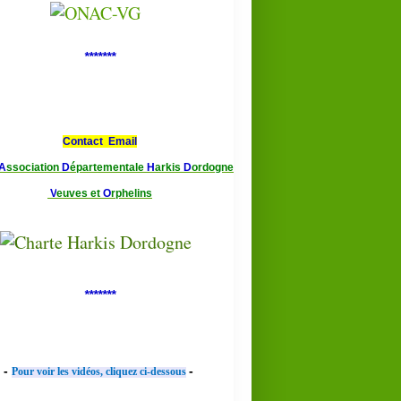
*******
Contact Email
A
ssociation
D
épartementale
H
arkis
D
ordogne
V
euves et
O
rphelins
*******
-
-
Pour voir les vidéos, cliquez ci-dessous