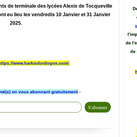
s de terminale des lycées Alexis de Tocqueville
De
nt eu lieu les vendredis 10 Janvier et 31 Janvier
2025.
l’im
de l’
de 
https://www.harkisdordogne.com/
rmé(e) en vous abonnant gratuitement
-