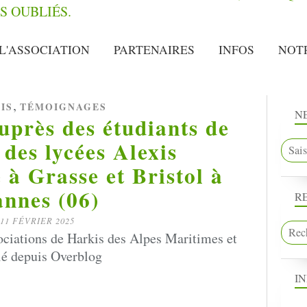
L'ASSOCIATION
PARTENAIRES
INFOS
NOT
,
IS
TÉMOIGNAGES
N
près des étudiants de
 des lycées Alexis
 à Grasse et Bristol à
nnes (06)
R
11 FÉVRIER 2025
ociations de Harkis des Alpes Maritimes et
ié depuis Overblog
I