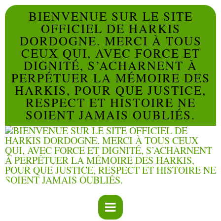
BIENVENUE SUR LE SITE
OFFICIEL DE HARKIS
DORDOGNE. MERCI À TOUS
CEUX QUI, AVEC FORCE ET
DIGNITÉ, S’ACHARNENT À
PERPÉTUER LA MÉMOIRE DES
HARKIS, POUR QUE JUSTICE,
RESPECT ET HISTOIRE NE
SOIENT JAMAIS OUBLIÉS.