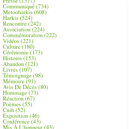
Presse
(1377)
Communiqué
(734)
Metooharkis
(608)
Harkis
(524)
Rencontre
(242)
Association
(224)
Commémoration
(222)
Vidéos
(221)
Culture
(180)
Cérémonie
(173)
Histoire
(153)
Abandon
(121)
Livres
(107)
Témoignage
(98)
Mémoire
(91)
Avis De Décès
(80)
Hommage
(73)
Réaction
(67)
Poèmes
(55)
Cnih
(52)
Exposition
(46)
Conférence
(43)
Mis À L'honneur
(43)