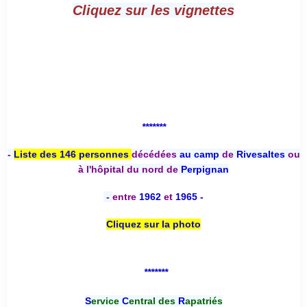
Cliquez sur les vignettes
*******
-
Liste des 146 personnes
décédées
au camp
de
Rivesaltes
ou
à l'hôpital du nord de
Perpignan
-
entre
1962
et
1965 -
Cliquez sur la photo
*******
S
ervice
C
entral des
R
apatriés