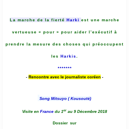
La marche de la fierté
Harki
est une marche
vertueuse « pour » pour aider l’exécutif à
prendre la mesure des choses qui préoccupent
les
Harkis
.
*******
-
Rencontre avec le journaliste coréen
-
Song Mitsuyo ( Kousouté
)
er
Visite en
France
du 1
au 9 Décembre 2018
Dossier
sur