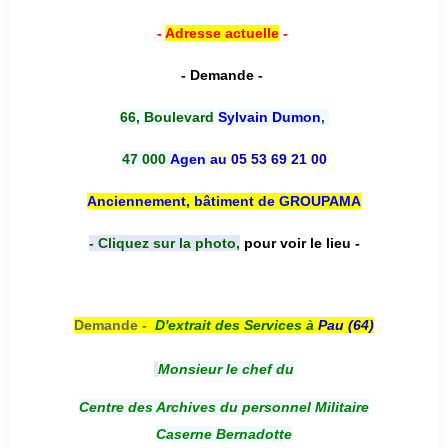
-
Adresse actuelle
-
- Demande -
66, Boulevard
Sylvain Dumon
,
47 000
Agen
au 05 53 69 21 00
Anciennement, bâtiment de GROUPAMA
- Cliquez sur la photo,
pour voir le lieu -
Demande -
D'e
xtrait des Services à
Pau (64)
Monsieur le chef du
Centre des Archives du personnel Militaire
Caserne Bernadotte