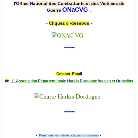
l'
O
ffice
N
ational des
C
ombattants et des
V
ictimes de
.
ONaCVG
G
uerre
-
Cliquez ci-dessous
-
*******
Contact Email
de
L'
A
ssociation
D
épartementale
H
arkis
D
ordogne
V
euves et
O
rphelins
*******
-
-
Pour voir les vidéos, cliquez ci-dessous