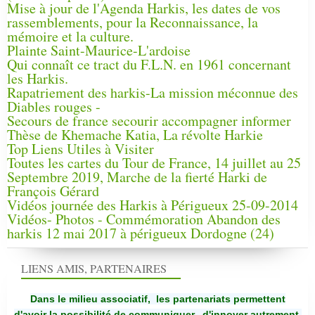
Mise à jour de l'Agenda Harkis, les dates de vos
rassemblements, pour la Reconnaissance, la
mémoire et la culture.
Plainte Saint-Maurice-L'ardoise
Qui connaît ce tract du F.L.N. en 1961 concernant
les Harkis.
Rapatriement des harkis-La mission méconnue des
Diables rouges -
Secours de france secourir accompagner informer
Thèse de Khemache Katia, La révolte Harkie
Top Liens Utiles à Visiter
Toutes les cartes du Tour de France, 14 juillet au 25
Septembre 2019, Marche de la fierté Harki de
François Gérard
Vidéos journée des Harkis à Périgueux 25-09-2014
Vidéos- Photos - Commémoration Abandon des
harkis 12 mai 2017 à périgueux Dordogne (24)
LIENS AMIS, PARTENAIRES
Dans le milieu associatif, les partenariats permettent
d'avoir la possibilité de communiquer,
d'innover autrement,