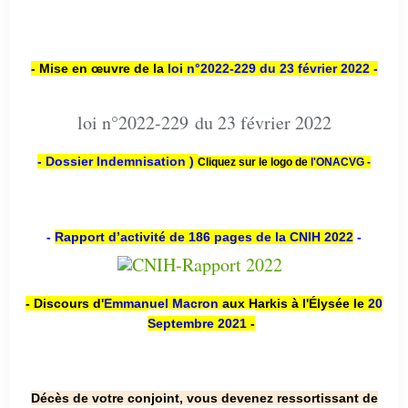
- Mise en œuvre de la
loi n
°2022-229
du 23 février 2022 -
loi n°2022-229 du 23 février 2022
- Dossier Indemnisation )
Cliquez sur le logo de
l'ONACVG -
-
Rapport d’activité de 186 pages de la CNIH 2022
-
- Discours d'
Emmanuel Macron
aux Harkis à l'Élysée le
20
Septembre 2021
-
Décès de votre conjoint, vous devenez ressortissant de