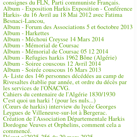
consignes du FLN, Parti communiste Français.
Album - Exposition Harkis Exposition - Conférence
Harkis- du 16 Avril au 18 Mai 2012 avec Fatima
Besnaci-Lancou,
Album - Forum des Associations 5 et 6octobre 2013
Album - Harkettes
Album - Méchoui Creysse 14 Mars 2014
Album - Mémorial de Coursac
Album - Mémorial de Coursac 05 12 2014
Album - Refugies harkis 1962 Bône (Algérie)
Album - Soiree couscous 12 Avril 2014
Album - Soirée couscous 16 Mars 2013
A- Liste des 146 personnes décédées au camp de
Rivesaltes établie par année, et ordre du décès par
les services de l'ONACVG.
Cahiers du centenaire de l'Algérie 1830/1930
C'est quoi un harki ! (pour les nuls...)
(Cœurs de harkis) interview du lycée Georges
Leygues de Villeneuve-sur-lot à Bergerac.
Création de l'Association Départementale Harkis
Dordogne Veuves et Orphelins, comment cela a
commencé.
Décret n°2025-256 du 20 mars 2025