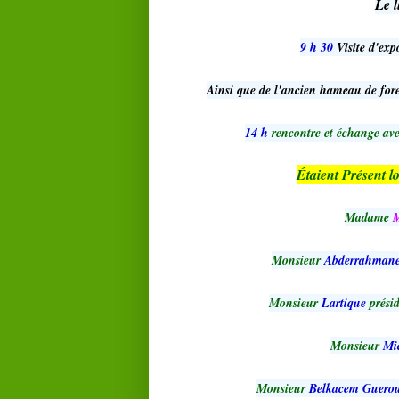
Le l
9 h 30
Visite d'exp
Ainsi que de l'ancien hameau de fore
14 h
rencontre et échange ave
Étaient Présent l
Madame
M
Monsieur
Abderrahman
Monsieur
Lartique
prési
Monsieur
Mi
Monsieur
Belkacem Guerou