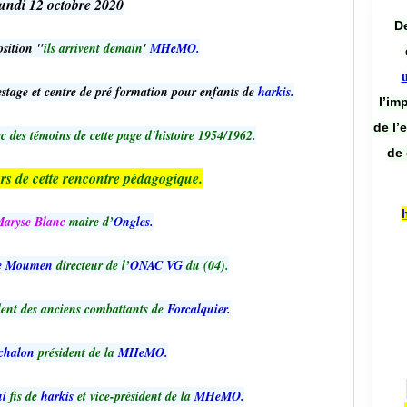
undi 12 octobre 2020
De
osition "
ils arrivent demain
'
MHeMO.
stage et centre de pré formation pour enfants de
harkis.
l’im
de l’
c des témoins de cette page d'histoire 1954/1962.
de 
ors de cette rencontre pédagogique.
aryse Blanc
maire d’
Ongles.
e Moumen
directeur de l’
ONAC VG
du (04).
dent des anciens combattants de
Forcalquier.
chalon
président de la
MHeMO.
i
fis de
harkis
et vice-président de la
MHeMO.