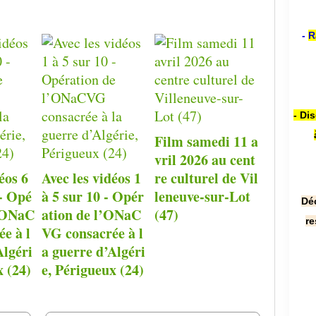
-
R
- Di
Film samedi 11 a
vril 2026 au cent
éos 6
Avec les vidéos 1
re culturel de Vil
 - Opé
à 5 sur 10 - Opér
leneuve-sur-Lot
Dé
l’ONaC
ation de l’ONaC
(47)
re
e à l
VG consacrée à l
Algéri
a guerre d’Algéri
x (24)
e, Périgueux (24)