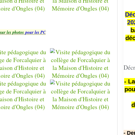
Déc
20
b
sur les photos
pour les PC
déc
Décr
- L
pou
d
- De