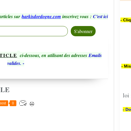
rticles sur
harkisdordogne.com
inscrivez vous
:
C'est ici
- Cli
TICLE
ci-dessous, en utilisant des adresses
Emails
valides.
-
- Mi
CLE
loi
post
0
- Do