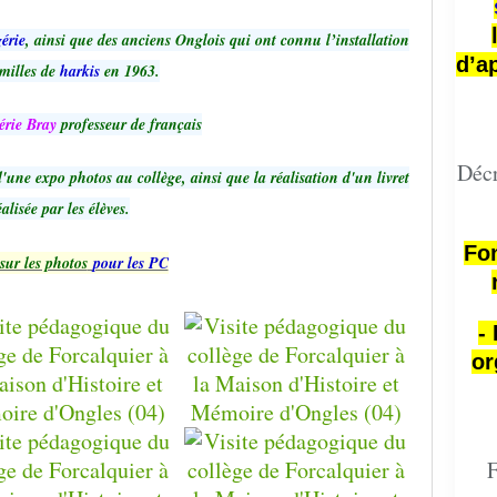
érie
, ainsi que des anciens Onglois qui ont connu l’installation
d’a
milles de
harkis
en 1963.
érie Bray
professeur de français
Décr
ne expo photos au collège, ainsi que la réalisation d'un livret
éalisée par les élèves.
Fon
sur les photos
pour les PC
-
or
F