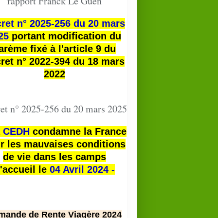
rapport Franck Le Guen
ret n° 2025-256 du 20 mars
25
portant modification du
arème fixé à l'article 9 du
ret n° 2022-394 du 18 mars
2022
et n° 2025-256 du 20 mars 2025
a
CEDH
condamne la France
r les mauvaises conditions
de vie dans les camps
'accueil le
04 Avril 2024 -
mande de Rente Viagère 2024