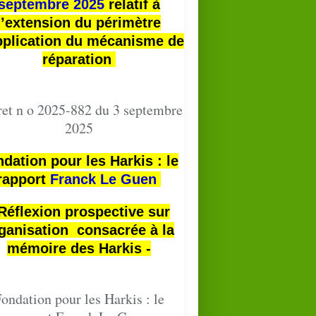
septembre 2025
relatif à
l’extension du périmètre
pplication du mécanisme de
réparation
et n o 2025-882 du 3 septembre
2025
dation pour les Harkis : le
rapport
Franck Le Guen
 Réflexion prospective sur
ganisation consacrée à la
mémoire des Harkis -
ondation pour les Harkis : le