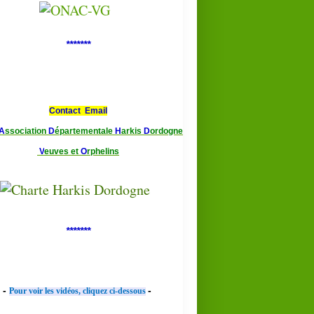
*******
Contact Email
A
ssociation
D
épartementale
H
arkis
D
ordogne
V
euves et
O
rphelins
*******
-
-
Pour voir les vidéos, cliquez ci-dessous