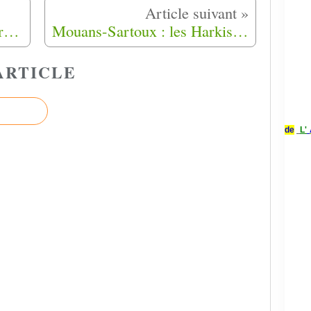
La ministre déléguée des Armées en visite chez un pâtissier fils de Harkis à Hyères (83)
Mouans-Sartoux : les Harkis solidaires en faveur des sinistrés des trois Vallées du (06)
ARTICLE
de
L'