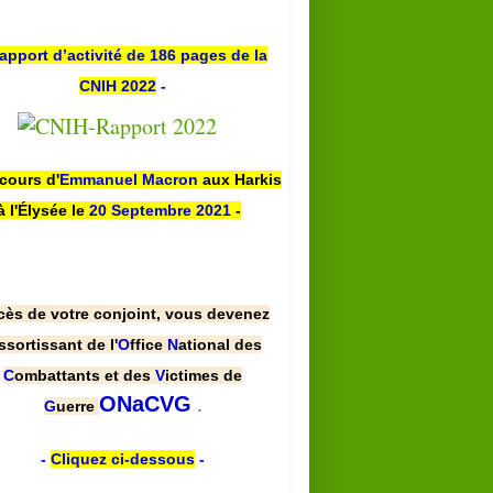
apport d’activité de 186 pages de la
CNIH 2022
-
scours d'
Emmanuel Macron
aux Harkis
à l'Élysée le
20 Septembre 2021
-
cès de votre conjoint, vous devenez
ssortissant de l'
O
ffice
N
ational des
C
ombattants et des
V
ictimes de
.
ONaCVG
G
uerre
-
Cliquez ci-dessous
-