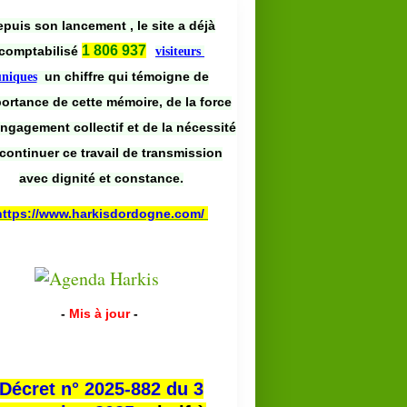
puis son lancement , le site a déjà
1 806 937
comptabilisé
visiteurs
un chiffre qui témoigne de
uniques
portance de cette mémoire, de la force
engagement collectif et de la nécessité
continuer ce travail de transmission
avec dignité et constance.
https://www.harkisdordogne.com/
-
Mis à jour
-
Décret n° 2025-882 du 3