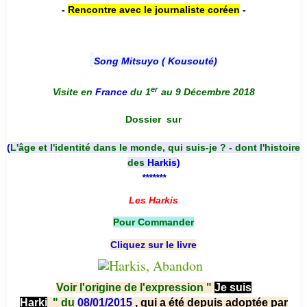
-
Rencontre avec le journaliste coréen
-
Song Mitsuyo ( Kousouté
)
er
Visite en
France
du 1
au 9 Décembre 2018
Dossier
sur
(
L'âge et l'identité dans le monde, qui suis-je ? - dont l'histoire
des
Harkis
)
*******
Les Harkis
Pour Commander
Cliquez sur le livre
Voir l'origine de l'expression "
Je suis
Harki
"
du
08/01/2015
, qui a été depuis adoptée par