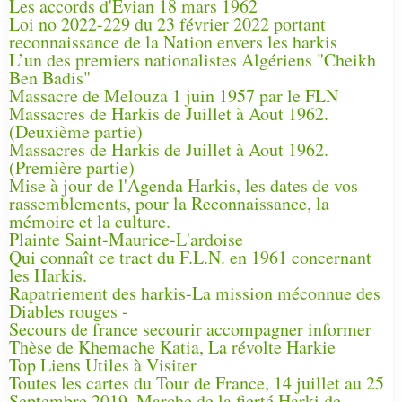
Les accords d'Évian 18 mars 1962
Loi no 2022-229 du 23 février 2022 portant
reconnaissance de la Nation envers les harkis
L’un des premiers nationalistes Algériens "Cheikh
Ben Badis"
Massacre de Melouza 1 juin 1957 par le FLN
Massacres de Harkis de Juillet à Aout 1962.
(Deuxième partie)
Massacres de Harkis de Juillet à Aout 1962.
(Première partie)
Mise à jour de l'Agenda Harkis, les dates de vos
rassemblements, pour la Reconnaissance, la
mémoire et la culture.
Plainte Saint-Maurice-L'ardoise
Qui connaît ce tract du F.L.N. en 1961 concernant
les Harkis.
Rapatriement des harkis-La mission méconnue des
Diables rouges -
Secours de france secourir accompagner informer
Thèse de Khemache Katia, La révolte Harkie
Top Liens Utiles à Visiter
Toutes les cartes du Tour de France, 14 juillet au 25
Septembre 2019, Marche de la fierté Harki de