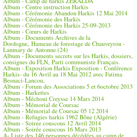
Album - Camp de harkis ZERALDA
Album - Centre instruction Harkis
Album - Cérémonie Abandon Harkis 12 Mai 2014
Album - Cérémonie des Harkis
Album - Cérémonie des Harkis 25-09-2013
Album - Cœurs de Harkis
Album - Documents Archives de la
Dordogne, Hameau de forestage de Chauveyrou -
Lanmary de Antonne (24)
Album - Documents secrets sur les Harkis, dossiers,
consignes du FLN, Parti communiste Français.
Album - Exposition Harkis Exposition - Conférence
Harkis- du 16 Avril au 18 Mai 2012 avec Fatima
Besnaci-Lancou,
Album - Forum des Associations 5 et 6octobre 2013
Album - Harkettes
Album - Méchoui Creysse 14 Mars 2014
Album - Mémorial de Coursac
Album - Mémorial de Coursac 05 12 2014
Album - Refugies harkis 1962 Bône (Algérie)
Album - Soiree couscous 12 Avril 2014
Album - Soirée couscous 16 Mars 2013
A- Liste des 146 personnes décédées au camp de