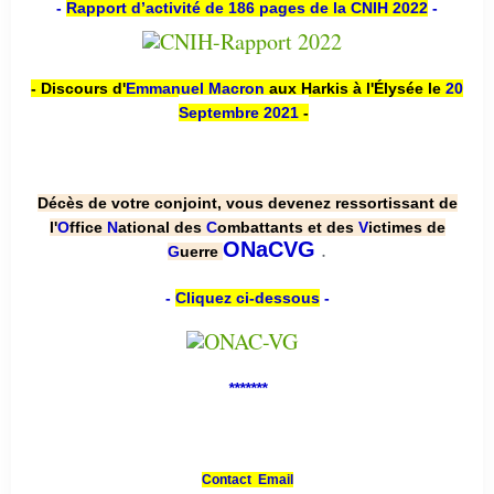
-
Rapport d’activité de 186 pages de la CNIH 2022
-
- Discours d'
Emmanuel Macron
aux Harkis à l'Élysée le
20
Septembre 2021
-
Décès de votre conjoint, vous devenez ressortissant de
l'
O
ffice
N
ational des
C
ombattants et des
V
ictimes de
.
ONaCVG
G
uerre
-
Cliquez ci-dessous
-
*******
Contact Email