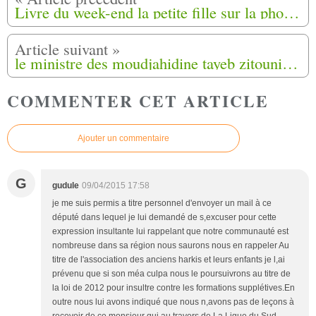
Livre du week-end la petite fille sur la photo: La guerre d'Algérie à hauteur d'enfant
le ministre des moudjahidine tayeb zitouni dément les chiffres sur les harkis
COMMENTER CET ARTICLE
Ajouter un commentaire
G
gudule
09/04/2015 17:58
je me suis permis a titre personnel d'envoyer un mail à ce
député dans lequel je lui demandé de s,excuser pour cette
expression insultante lui rappelant que notre communauté est
nombreuse dans sa région nous saurons nous en rappeler Au
titre de l'association des anciens harkis et leurs enfants je l,ai
prévenu que si son méa culpa nous le poursuivrons au titre de
la loi de 2012 pour insultre contre les formations supplétives.En
outre nous lui avons indiqué que nous n,avons pas de leçons à