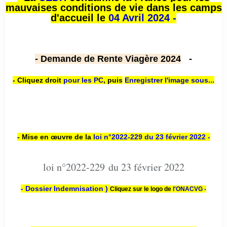
mauvaises conditions de vie dans les camps
d'accueil le
04 Avril 2024 -
- Demande de Rente Viagère 2024
-
- Cliquez droit
pour les PC
,
puis
Enregistrer l'image sous...
- Mise en œuvre de la
loi n
°2022-229
du 23 février 2022 -
loi n°2022-229 du 23 février 2022
- Dossier Indemnisation )
Cliquez sur le logo de
l'ONACVG -