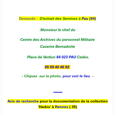
Demande -
D'e
xtrait des Services à
Pau (64)
Monsieur le chef du
Centre des Archives du personnel Militaire
Caserne Bernadotte
Place de Verdun
64 023 PAU
Cedex.
05 59 40 46 92
-
Cliquez sur la photo
,
pour voir le lieu
-
*******
Avis de recherche
pour la documentation de la collection
'Harkis' à
Rennes
( 35)