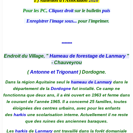
1 )
Adhésion à l'Association
2026
Pour les PC,
Cliquez droit
sur le bulletin
puis
Enregistrer l'image sous...
pour l'imprimer.
*******
Endroit du Village, "
Hameau de forestage de Lanmary
"
- Chauveyrou
(
Antonne et Trigonant
) Dordogne.
Dans la région Aquitaine seul le
hameau de Lanmary
dans le
département de la
Dordogne
fut installé. Ce camp ne
fonctionna que deux ans, il a été ouvert en 1963 et ferme dans
le courant de l’année 1965. Il a concerné 25 familles, toutes
éloignées des centres urbains, avec pour les enfants
des
harkis
une scolarisation interne. Actuellement il ne reste
que des ruines des anciennes baraques.
Les
harkis
de
Lanmary
ont travaillé dans la forêt domaniale