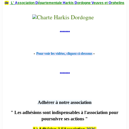
de
L'
A
ssociation
D
épartementale
H
arkis
D
ordogne
V
euves et
O
rphelins
*******
-
-
Pour voir les vidéos, cliquez ci-dessous
*******
Adhérer à notre association
" Les adhésions sont indispensables à l'association pour
poursuivre ses actions "