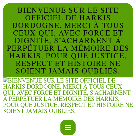
BIENVENUE SUR LE SITE
OFFICIEL DE HARKIS
DORDOGNE. MERCI À TOUS
CEUX QUI, AVEC FORCE ET
DIGNITÉ, S’ACHARNENT À
PERPÉTUER LA MÉMOIRE DES
HARKIS, POUR QUE JUSTICE,
RESPECT ET HISTOIRE NE
SOIENT JAMAIS OUBLIÉS.