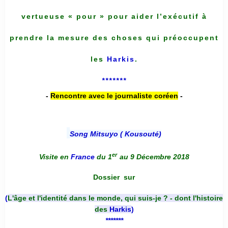
vertueuse « pour » pour aider l’exécutif à
prendre la mesure des choses qui préoccupent
les
Harkis
.
*******
-
Rencontre avec le journaliste coréen
-
Song Mitsuyo ( Kousouté
)
er
Visite en
France
du 1
au 9 Décembre 2018
Dossier
sur
(
L'âge et l'identité dans le monde, qui suis-je ? - dont l'histoire
des
Harkis
)
*******