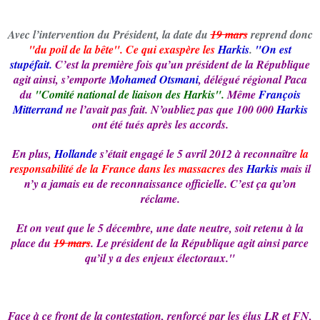
Avec l’intervention du Président, la date du
19 mars
reprend donc
"du poil de la bête".
Ce qui exaspère les
Harkis
.
"On est
stupéfait.
C’est la première fois qu’un président de la République
agit ainsi, s’emporte
Mohamed Otsmani
, délégué régional Paca
du
"Comité national de liaison des Harkis".
Même
François
Mitterrand
ne l’avait pas fait. N’oubliez pas que 100 000
Harkis
ont été tués après les accords.
En plus,
Hollande
s’était engagé le 5 avril 2012 à reconnaître
la
responsabilité de la France dans les massacres
des
Harkis
mais il
n’y a jamais eu de reconnaissance officielle. C’est ça qu’on
réclame.
Et on veut que le 5 décembre, une date neutre, soit retenu à la
place du
19 mars
. Le président de la République agit ainsi parce
qu’il y a des enjeux électoraux."
Face à ce front de la contestation, renforcé par les élus LR et FN,