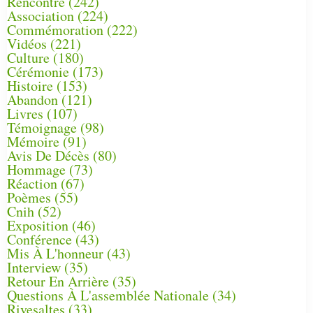
Rencontre
(242)
Association
(224)
Commémoration
(222)
Vidéos
(221)
Culture
(180)
Cérémonie
(173)
Histoire
(153)
Abandon
(121)
Livres
(107)
Témoignage
(98)
Mémoire
(91)
Avis De Décès
(80)
Hommage
(73)
Réaction
(67)
Poèmes
(55)
Cnih
(52)
Exposition
(46)
Conférence
(43)
Mis À L'honneur
(43)
Interview
(35)
Retour En Arrière
(35)
Questions À L'assemblée Nationale
(34)
Rivesaltes
(33)