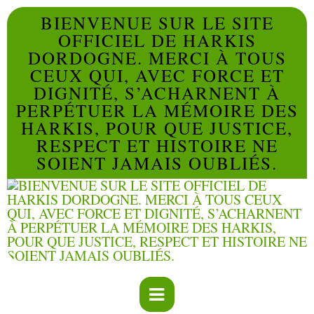
BIENVENUE SUR LE SITE
OFFICIEL DE HARKIS
DORDOGNE. MERCI À TOUS
CEUX QUI, AVEC FORCE ET
DIGNITÉ, S’ACHARNENT À
PERPÉTUER LA MÉMOIRE DES
HARKIS, POUR QUE JUSTICE,
RESPECT ET HISTOIRE NE
SOIENT JAMAIS OUBLIÉS.