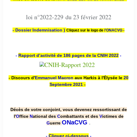
loi n°2022-229 du 23 février 2022
- Dossier Indemnisation )
Cliquez sur le logo de
l'ONACVG -
-
Rapport d’activité de 186 pages de la CNIH 2022
-
- Discours d'
Emmanuel Macron
aux Harkis à l'Élysée le
20
Septembre 2021
-
Décès de votre conjoint, vous devenez ressortissant de
l'
O
ffice
N
ational des
C
ombattants et des
V
ictimes de
.
ONaCVG
G
uerre
-
Cliquez ci-dessous
-