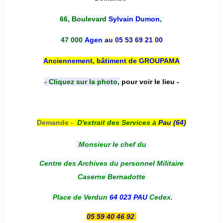
66, Boulevard
Sylvain Dumon
,
47 000
Agen
au 05 53 69 21 00
Anciennement, bâtiment de GROUPAMA
- Cliquez sur la photo,
pour voir le lieu -
Demande -
D'e
xtrait des Services à
Pau (64)
Monsieur le chef du
Centre des Archives du personnel Militaire
Caserne Bernadotte
Place de Verdun
64 023 PAU
Cedex.
05 59 40 46 92