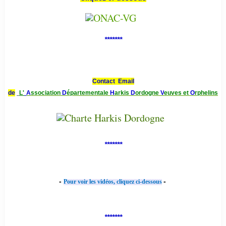
*******
Contact Email
de
L'
A
ssociation
D
épartementale
H
arkis
D
ordogne
V
euves et
O
rphelins
*******
-
-
Pour voir les vidéos, cliquez ci-dessous
*******