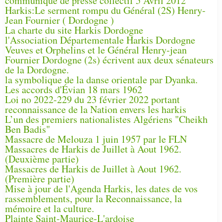
communiqué de presse collectif 5 Avril 2012
Harkis:Le serment rompu du Général (2S) Henry-
Jean Fournier ( Dordogne )
La charte du site Harkis Dordogne
l'Association Départementale Harkis Dordogne
Veuves et Orphelins et le Général Henry-jean
Fournier Dordogne (2s) écrivent aux deux sénateurs
de la Dordogne.
la symbolique de la danse orientale par Dyanka.
Les accords d'Évian 18 mars 1962
Loi no 2022-229 du 23 février 2022 portant
reconnaissance de la Nation envers les harkis
L’un des premiers nationalistes Algériens "Cheikh
Ben Badis"
Massacre de Melouza 1 juin 1957 par le FLN
Massacres de Harkis de Juillet à Aout 1962.
(Deuxième partie)
Massacres de Harkis de Juillet à Aout 1962.
(Première partie)
Mise à jour de l'Agenda Harkis, les dates de vos
rassemblements, pour la Reconnaissance, la
mémoire et la culture.
Plainte Saint-Maurice-L'ardoise