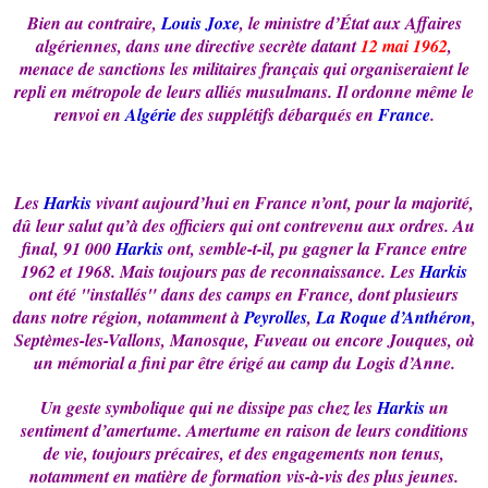
Bien au contraire,
Louis Joxe
, le ministre d’État aux Affaires
algériennes, dans une directive secrète datant
12 mai 1962
,
menace de sanctions les militaires français qui organiseraient le
repli en métropole de leurs alliés musulmans. Il ordonne même le
renvoi en
Algérie
des supplétifs débarqués en
France
.
Les
Harkis
vivant aujourd’hui en France n’ont, pour la majorité,
dû leur salut qu’à des officiers qui ont contrevenu aux ordres. Au
final, 91 000
Harkis
ont, semble-t-il, pu gagner la France entre
1962 et 1968. Mais toujours pas de reconnaissance. Les
Harkis
ont été "installés" dans des camps en France, dont plusieurs
dans notre région, notamment à
Peyrolles
,
La Roque d’Anthéron
,
Septèmes-les-Vallons, Manosque, Fuveau ou encore Jouques, où
un mémorial a fini par être érigé au camp du Logis d’Anne.
Un geste symbolique qui ne dissipe pas chez les
Harkis
un
sentiment d’amertume. Amertume en raison de leurs conditions
de vie, toujours précaires, et des engagements non tenus,
notamment en matière de formation vis-à-vis des plus jeunes.