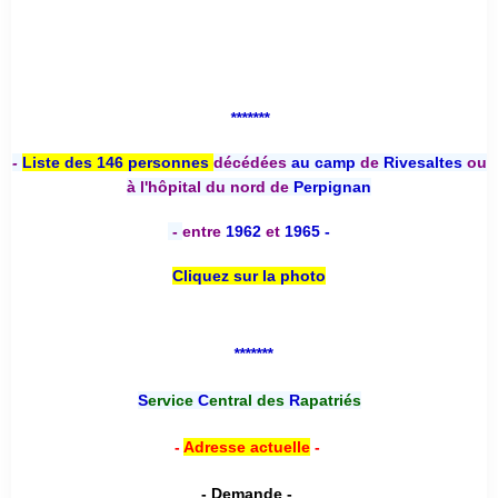
*******
-
Liste des 146 personnes
décédées
au camp
de
Rivesaltes
ou
à l'hôpital du nord de
Perpignan
-
entre
1962
et
1965 -
Cliquez sur la photo
*******
S
ervice
C
entral des
R
apatriés
-
Adresse actuelle
-
- Demande -