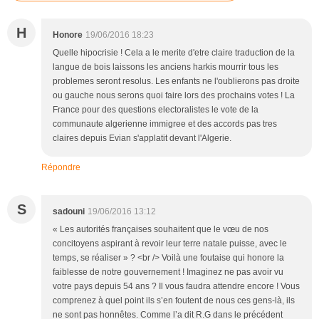
H
Honore
19/06/2016 18:23
Quelle hipocrisie ! Cela a le merite d'etre claire traduction de la
langue de bois laissons les anciens harkis mourrir tous les
problemes seront resolus. Les enfants ne l'oublierons pas droite
ou gauche nous serons quoi faire lors des prochains votes ! La
France pour des questions electoralistes le vote de la
communaute algerienne immigree et des accords pas tres
claires depuis Evian s'applatit devant l'Algerie.
Répondre
S
sadouni
19/06/2016 13:12
« Les autorités françaises souhaitent que le vœu de nos
concitoyens aspirant à revoir leur terre natale puisse, avec le
temps, se réaliser » ? <br /> Voilà une foutaise qui honore la
faiblesse de notre gouvernement ! Imaginez ne pas avoir vu
votre pays depuis 54 ans ? Il vous faudra attendre encore ! Vous
comprenez à quel point ils s’en foutent de nous ces gens-là, ils
ne sont pas honnêtes. Comme l’a dit R.G dans le précédent