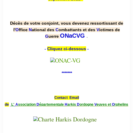
Décès de votre conjoint, vous devenez ressortissant de
l'
O
ffice
N
ational des
C
ombattants et des
V
ictimes de
.
ONaCVG
G
uerre
-
Cliquez ci-dessous
-
*******
Contact Email
de
L'
A
ssociation
D
épartementale
H
arkis
D
ordogne
V
euves et
O
rphelins