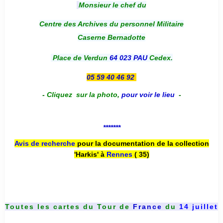
Monsieur le chef du
Centre des Archives du personnel Militaire
Caserne Bernadotte
Place de Verdun
64 023 PAU
Cedex.
05 59 40 46 92
-
Cliquez sur la photo
,
pour voir le lieu
-
*******
Avis de recherche
pour la documentation de la collection
'Harkis' à
Rennes
( 35)
Toutes les cartes du
Tour de
France
du
14 juillet