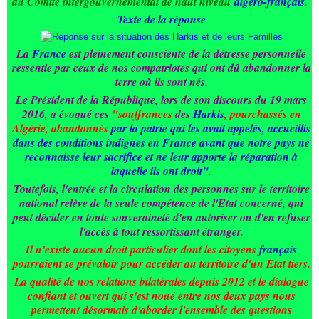
du Comité intergouvernemental de haut niveau
algéro-français
.
Texte de la réponse
La
France
est pleinement consciente de la détresse personnelle
ressentie par ceux de nos compatriotes qui ont dû abandonner la
terre où ils sont nés.
Le Président de la République, lors de son discours du 19 mars
2016, a évoqué ces
"souffrances
des
Harkis
, pourchassés en
Algérie, abandonnés
par la patrie qui les avait appelés, accueillis
dans des conditions indignes en France avant que notre pays ne
reconnaisse leur sacrifice et ne leur apporte la réparation à
laquelle ils ont droit"
.
Toutefois, l'entrée et la circulation des personnes sur le territoire
national relève de la seule compétence de l'Etat concerné, qui
peut décider en toute souveraineté d'en autoriser ou d'en refuser
l'accès à tout ressortissant étranger.
Il n'existe aucun droit particulier dont les citoyens
français
pourraient se prévaloir pour accéder au territoire d'un Etat tiers.
La qualité de nos relations bilatérales depuis 2012 et le dialogue
confiant et ouvert qui s'est noué entre nos deux pays nous
permettent désormais d'aborder l'ensemble des questions