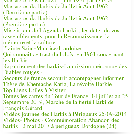
Massacre de Melouza 1 juin 1957 par le FLN
Massacres de Harkis de Juillet à Aout 1962.
(Deuxième partie)
Massacres de Harkis de Juillet à Aout 1962.
(Première partie)
Mise à jour de l'Agenda Harkis, les dates de vos
rassemblements, pour la Reconnaissance, la
mémoire et la culture.
Plainte Saint-Maurice-L'ardoise
Qui connaît ce tract du F.L.N. en 1961 concernant
les Harkis.
Rapatriement des harkis-La mission méconnue des
Diables rouges -
Secours de france secourir accompagner informer
Thèse de Khemache Katia, La révolte Harkie
Top Liens Utiles à Visiter
Toutes les cartes du Tour de France, 14 juillet au 25
Septembre 2019, Marche de la fierté Harki de
François Gérard
Vidéos journée des Harkis à Périgueux 25-09-2014
Vidéos- Photos - Commémoration Abandon des
harkis 12 mai 2017 à périgueux Dordogne (24)