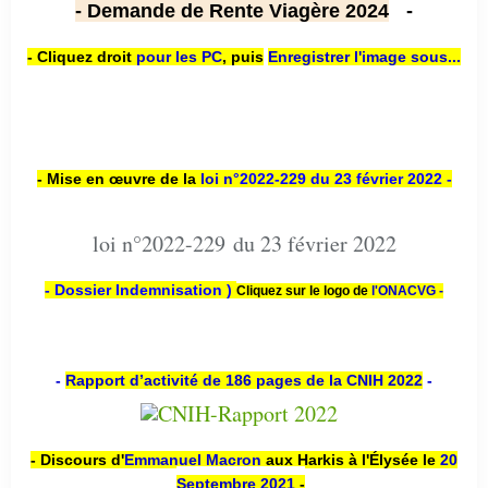
- Demande de Rente Viagère 2024
-
- Cliquez droit
pour les PC
,
puis
Enregistrer l'image sous...
- Mise en œuvre de la
loi n
°2022-229
du 23 février 2022 -
loi n°2022-229 du 23 février 2022
- Dossier Indemnisation )
Cliquez sur le logo de
l'ONACVG -
-
Rapport d’activité de 186 pages de la CNIH 2022
-
- Discours d'
Emmanuel Macron
aux Harkis à l'Élysée le
20
Septembre 2021
-