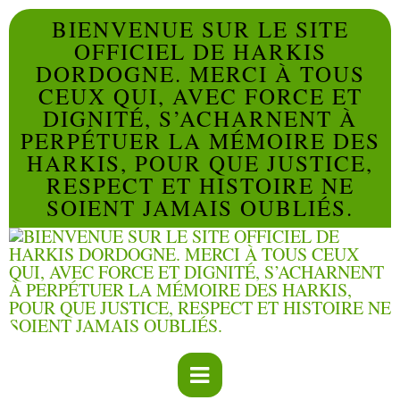
BIENVENUE SUR LE SITE
OFFICIEL DE HARKIS
DORDOGNE. MERCI À TOUS
CEUX QUI, AVEC FORCE ET
DIGNITÉ, S’ACHARNENT À
PERPÉTUER LA MÉMOIRE DES
HARKIS, POUR QUE JUSTICE,
RESPECT ET HISTOIRE NE
SOIENT JAMAIS OUBLIÉS.