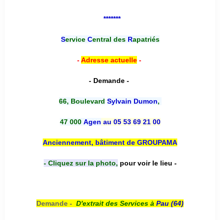
*******
S
ervice
C
entral des
R
apatriés
-
Adresse actuelle
-
- Demande -
66, Boulevard
Sylvain Dumon
,
47 000
Agen
au 05 53 69 21 00
Anciennement, bâtiment de GROUPAMA
- Cliquez sur la photo,
pour voir le lieu -
Demande -
D'e
xtrait des Services à
Pau (64)