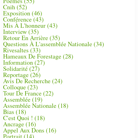
Poèmes
(55)
Cnih
(52)
Exposition
(46)
Conférence
(43)
Mis À L'honneur
(43)
Interview
(35)
Retour En Arrière
(35)
Questions À L'assemblée Nationale
(34)
Rivesaltes
(33)
Hameaux De Forestage
(28)
Information
(27)
Solidarité
(27)
Reportage
(26)
Avis De Recherche
(24)
Colloque
(23)
Tour De France
(22)
Assemblée
(19)
Assemblée Nationale
(18)
Bias
(18)
C'est Quoi !
(18)
Ancrage
(16)
Appel Aux Dons
(16)
Portrait
(14)