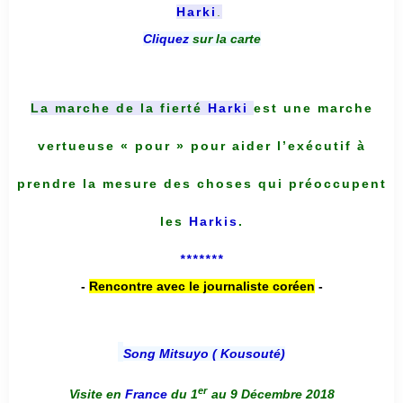
Harki
.
Cliquez
sur la carte
La marche de la fierté
Harki
est une marche
vertueuse « pour » pour aider l’exécutif à
prendre la mesure des choses qui préoccupent
les
Harkis
.
*******
-
Rencontre avec le journaliste coréen
-
Song Mitsuyo ( Kousouté
)
er
Visite en
France
du 1
au 9 Décembre 2018