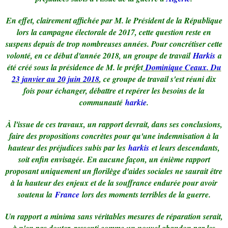
En effet, clairement affichée par M. le Président de la République
lors la campagne électorale de 2017, cette question reste en
suspens depuis de trop nombreuses années. Pour concrétiser cette
volonté, en ce début d'année 2018, un groupe de travail
Harkis
a
été créé sous la présidence de M. le préfet
Dominique Ceaux
. Du
23 janvier au 20 juin 2018
, ce groupe de travail s'est réuni dix
fois pour échanger, débattre et repérer les besoins de la
communauté
harkie
.
À l'issue de ces travaux, un rapport devrait, dans ses conclusions,
faire des propositions concrètes pour qu'une indemnisation à la
hauteur des préjudices subis par les
harkis
et leurs descendants,
soit enfin envisagée. En aucune façon, un énième rapport
proposant uniquement un florilège d'aides sociales ne saurait être
à la hauteur des enjeux et de la souffrance endurée pour avoir
soutenu la
France
lors des moments terribles de la guerre.
Un rapport
a minima
sans véritables mesures de réparation serait,
à n'en pas douter, ressenti comme un nouvel abandon par les