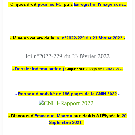
- Cliquez droit
pour les PC
,
puis
Enregistrer l'image sous...
- Mise en œuvre de la
loi n
°2022-229
du 23 février 2022 -
loi n°2022-229 du 23 février 2022
- Dossier Indemnisation )
Cliquez sur le logo de
l'ONACVG -
-
Rapport d’activité de 186 pages de la CNIH 2022
-
- Discours d'
Emmanuel Macron
aux Harkis à l'Élysée le
20
Septembre 2021
-