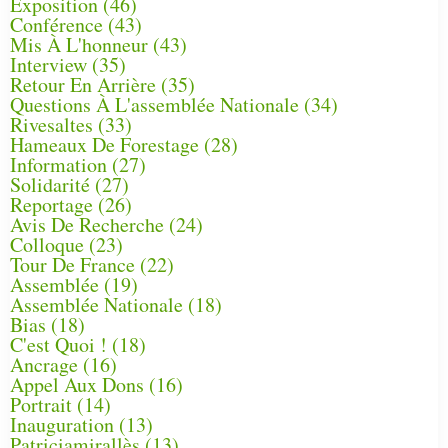
Exposition
(46)
Conférence
(43)
Mis À L'honneur
(43)
Interview
(35)
Retour En Arrière
(35)
Questions À L'assemblée Nationale
(34)
Rivesaltes
(33)
Hameaux De Forestage
(28)
Information
(27)
Solidarité
(27)
Reportage
(26)
Avis De Recherche
(24)
Colloque
(23)
Tour De France
(22)
Assemblée
(19)
Assemblée Nationale
(18)
Bias
(18)
C'est Quoi !
(18)
Ancrage
(16)
Appel Aux Dons
(16)
Portrait
(14)
Inauguration
(13)
Patriciamirallès
(13)