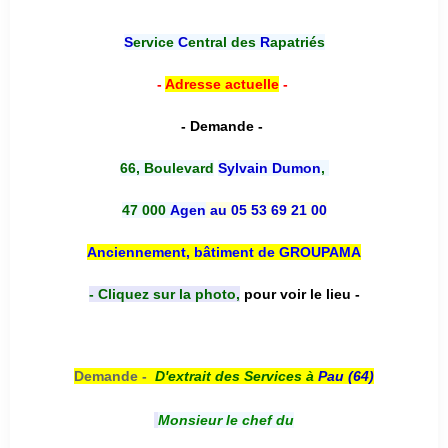
*******
S
ervice
C
entral des
R
apatriés
-
Adresse actuelle
-
- Demande -
66, Boulevard
Sylvain Dumon
,
47 000
Agen
au 05 53 69 21 00
Anciennement, bâtiment de GROUPAMA
- Cliquez sur la photo,
pour voir le lieu -
Demande -
D'e
xtrait des Services à
Pau (64)
Monsieur le chef du