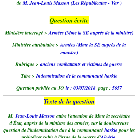
de
M. Jean-Louis Masson
(Les Républicains - Var )
Question écrite
Ministère interrogé >
Armées (Mme la SE auprès de la ministre)
Ministère attributaire >
Armées (Mme la SE auprès de la
ministre)
Rubrique >
anciens combattants et victimes de guerre
Titre >
Indemnisation de la communauté harkie
Question publiée au JO
le : 03/07/2018
page :
5657
Texte de la question
M.
Jean-Louis Masson
attire l'attention de Mme la secrétaire
d'État, auprès de la ministre des armées, sur la douloureuse
question de l'indemnisation due à la communauté
harkie
pour les
préjudices subis à l'issue de la guerre d'
Algérie
.