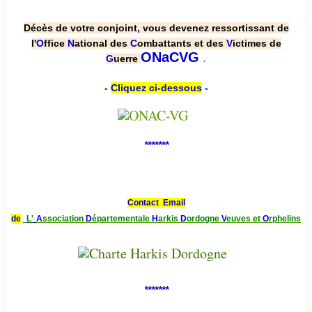
Décès de votre conjoint, vous devenez ressortissant de
l'
O
ffice
N
ational des
C
ombattants et des
V
ictimes de
.
ONaCVG
G
uerre
-
Cliquez ci-dessous
-
*******
Contact Email
de
L'
A
ssociation
D
épartementale
H
arkis
D
ordogne
V
euves et
O
rphelins
*******