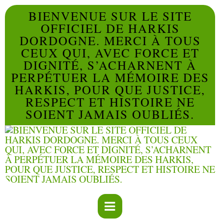
BIENVENUE SUR LE SITE
OFFICIEL DE HARKIS
DORDOGNE. MERCI À TOUS
CEUX QUI, AVEC FORCE ET
DIGNITÉ, S’ACHARNENT À
PERPÉTUER LA MÉMOIRE DES
HARKIS, POUR QUE JUSTICE,
RESPECT ET HISTOIRE NE
SOIENT JAMAIS OUBLIÉS.