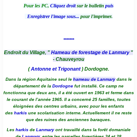
Pour les PC,
Cliquez droit
sur le bulletin
puis
Enregistrer l'image sous...
pour l'imprimer.
*******
Endroit du Village, "
Hameau de forestage de Lanmary
"
- Chauveyrou
(
Antonne et Trigonant
) Dordogne.
Dans la région Aquitaine seul le
hameau de Lanmary
dans le
département de la
Dordogne
fut installé. Ce camp ne
fonctionna que deux ans, il a été ouvert en 1963 et ferme dans
le courant de l’année 1965. Il a concerné 25 familles, toutes
éloignées des centres urbains, avec pour les enfants
des
harkis
une scolarisation interne. Actuellement il ne reste
que des ruines des anciennes baraques.
Les
harkis
de
Lanmary
ont travaillé dans la forêt domaniale
de
Lanmary
, entre les parcelles forestières 24 et 28