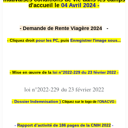
d'accueil le
04 Avril 2024 -
- Demande de Rente Viagère 2024
-
- Cliquez droit
pour les PC
,
puis
Enregistrer l'image sous...
- Mise en œuvre de la
loi n
°2022-229
du 23 février 2022 -
loi n°2022-229 du 23 février 2022
- Dossier Indemnisation )
Cliquez sur le logo de
l'ONACVG -
-
Rapport d’activité de 186 pages de la CNIH 2022
-