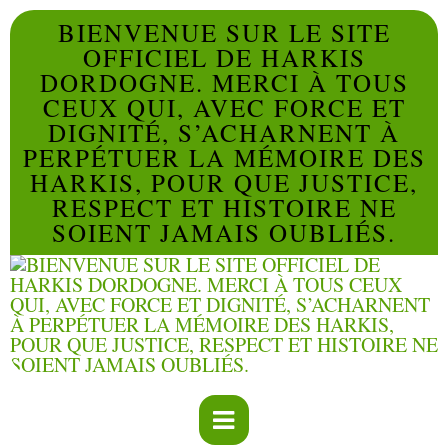
BIENVENUE SUR LE SITE
OFFICIEL DE HARKIS
DORDOGNE. MERCI À TOUS
CEUX QUI, AVEC FORCE ET
DIGNITÉ, S’ACHARNENT À
PERPÉTUER LA MÉMOIRE DES
HARKIS, POUR QUE JUSTICE,
RESPECT ET HISTOIRE NE
SOIENT JAMAIS OUBLIÉS.