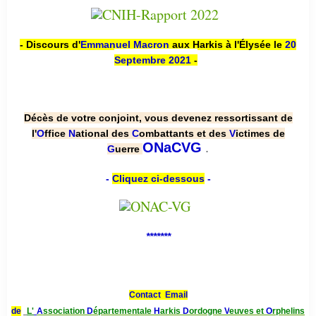
- Discours d'
Emmanuel Macron
aux Harkis à l'Élysée le
20
Septembre 2021
-
Décès de votre conjoint, vous devenez ressortissant de
l'
O
ffice
N
ational des
C
ombattants et des
V
ictimes de
.
ONaCVG
G
uerre
-
Cliquez ci-dessous
-
*******
Contact Email
de
L'
A
ssociation
D
épartementale
H
arkis
D
ordogne
V
euves et
O
rphelins