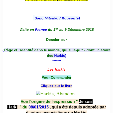
Song Mitsuyo ( Kousouté
)
er
Visite en
France
du 1
au 9 Décembre 2018
Dossier
sur
(
L'âge et l'identité dans le monde, qui suis-je ? - dont l'histoire
des
Harkis
)
*******
Les Harkis
Pour Commander
Cliquez sur le livre
Voir l'origine de l'expression "
Je suis
Harki
"
du
08/01/2015
, qui a été depuis adoptée par
d'autres associations de Harkis.