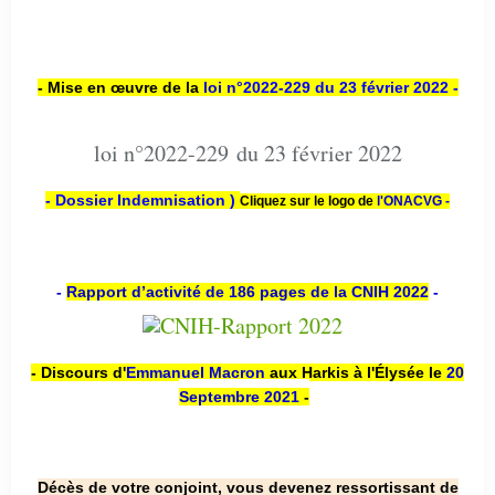
- Mise en œuvre de la
loi n
°2022-229
du 23 février 2022 -
loi n°2022-229 du 23 février 2022
- Dossier Indemnisation )
Cliquez sur le logo de
l'ONACVG -
-
Rapport d’activité de 186 pages de la CNIH 2022
-
- Discours d'
Emmanuel Macron
aux Harkis à l'Élysée le
20
Septembre 2021
-
Décès de votre conjoint, vous devenez ressortissant de