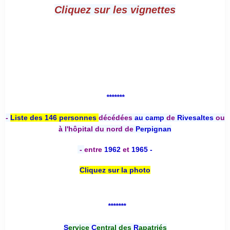
Cliquez sur les vignettes
*******
-
Liste des 146 personnes
décédées
au camp
de
Rivesaltes
ou
à l'hôpital du nord de
Perpignan
-
entre
1962
et
1965 -
Cliquez sur la photo
*******
S
ervice
C
entral des
R
apatriés