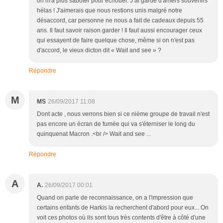
on m'a plus saboter pour échouer. J’ai gardé d'amers souvenirs
hélas ! J'aimerais que nous restions unis malgré notre
désaccord, car personne ne nous a fait de cadeaux depuis 55
ans. Il faut savoir raison garder ! Il faut aussi encourager ceux
qui essayent de faire quelque chose, même si on n'est pas
d'accord, le vieux dicton dit « Wait and see » ?
Répondre
M
MS
26/09/2017 11:08
Dont acte , nous verrons bien si ce nième groupe de travail n'est
pas encore un écran de fumée qui va s'éterniser le long du
quinquenat Macron .<br /> Wait and see ...
Répondre
A
A.
26/09/2017 00:01
Quand on parle de reconnaissance, on a l'impression que
certains enfants de Harkis la recherchent d'abord pour eux... On
voit ces photos où ils sont tous très contents d'être à côté d'une