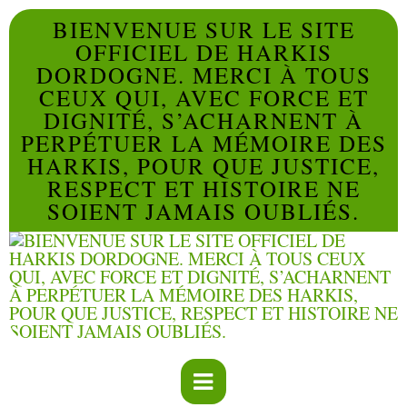
BIENVENUE SUR LE SITE
OFFICIEL DE HARKIS
DORDOGNE. MERCI À TOUS
CEUX QUI, AVEC FORCE ET
DIGNITÉ, S’ACHARNENT À
PERPÉTUER LA MÉMOIRE DES
HARKIS, POUR QUE JUSTICE,
RESPECT ET HISTOIRE NE
SOIENT JAMAIS OUBLIÉS.