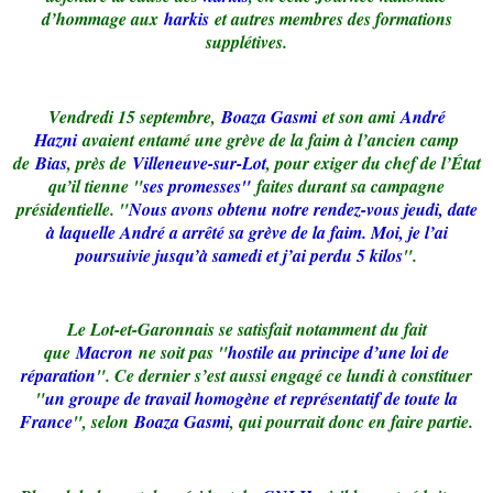
d’hommage aux
harkis
et autres membres des formations
supplétives.
Vendredi 15 septembre,
Boaza Gasmi
et son ami
André
Hazni
avaient entamé une grève de la faim à l’ancien camp
de
Bias
, près de
Villeneuve-sur-Lot
, pour exiger du chef de l’État
qu’il tienne "
ses promesses"
faites durant sa campagne
présidentielle. "
Nous avons obtenu notre rendez-vous jeudi, date
à laquelle André a arrêté sa grève de la faim. Moi, je l’ai
poursuivie jusqu’à samedi et j’ai perdu 5 kilos
".
Le Lot-et-Garonnais se satisfait notamment du fait
que
Macron
ne soit pas "
hostile au principe d’une loi de
réparation
". Ce dernier s’est aussi engagé ce lundi à constituer
"
un groupe de travail homogène et représentatif de toute la
France
", selon
Boaza Gasmi
, qui pourrait donc en faire partie.