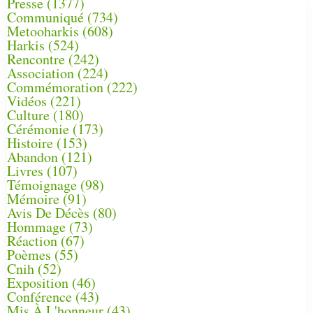
Presse
(1377)
Communiqué
(734)
Metooharkis
(608)
Harkis
(524)
Rencontre
(242)
Association
(224)
Commémoration
(222)
Vidéos
(221)
Culture
(180)
Cérémonie
(173)
Histoire
(153)
Abandon
(121)
Livres
(107)
Témoignage
(98)
Mémoire
(91)
Avis De Décès
(80)
Hommage
(73)
Réaction
(67)
Poèmes
(55)
Cnih
(52)
Exposition
(46)
Conférence
(43)
Mis À L'honneur
(43)