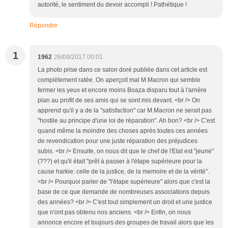
autorité, le sentiment du devoir accompli ! Pathétique !
Répondre
1
1962
26/09/2017 00:01
La photo prise dans ce salon doré publiée dans cet article est
complètement ratée. On aperçoit mal M.Macron qui semble
fermer les yeux et encore moins Boaza disparu tout à l'arrière
plan au profit de ses amis qui se sont mis devant. <br /> On
apprend qu'il y a de la "satisfaction" car M.Macron ne serait pas
"hostile au principe d'une loi de réparation". Ah bon? <br /> C'est
quand même la moindre des choses après toutes ces années
de revendication pour une juste réparation des préjudices
subis. <br /> Ensuite, on nous dit que le chef de l'Etat est "jeune"
(???) et qu'il était "prêt à passer à l'étape supérieure pour la
cause harkie: celle de la justice, de la memoire et de la vérité".
<br /> Pourquoi parler de "l'étape supérieure" alors que c'est la
base de ce que demande de nombreuses associations depuis
des années? <br /> C'est tout simplement un droit et une justice
que n'ont pas obtenu nos anciens. <br /> Enfin, on nous
annonce encore et toujours des groupes de travail alors que les