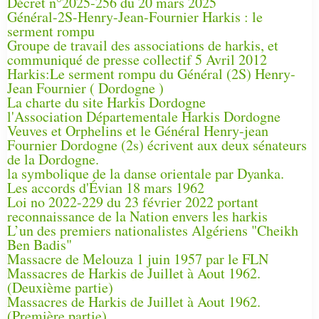
Décret n°2025-256 du 20 mars 2025
Général-2S-Henry-Jean-Fournier Harkis : le
serment rompu
Groupe de travail des associations de harkis, et
communiqué de presse collectif 5 Avril 2012
Harkis:Le serment rompu du Général (2S) Henry-
Jean Fournier ( Dordogne )
La charte du site Harkis Dordogne
l'Association Départementale Harkis Dordogne
Veuves et Orphelins et le Général Henry-jean
Fournier Dordogne (2s) écrivent aux deux sénateurs
de la Dordogne.
la symbolique de la danse orientale par Dyanka.
Les accords d'Évian 18 mars 1962
Loi no 2022-229 du 23 février 2022 portant
reconnaissance de la Nation envers les harkis
L’un des premiers nationalistes Algériens "Cheikh
Ben Badis"
Massacre de Melouza 1 juin 1957 par le FLN
Massacres de Harkis de Juillet à Aout 1962.
(Deuxième partie)
Massacres de Harkis de Juillet à Aout 1962.
(Première partie)