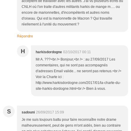
acceptent de travailler avec les autres. J'ai vu plusieurs écrits du
CNLH où l'on traite d'autres militants harkis de mange m..... ou
encore de marionnettes, d'incompétents et autres noms
d'oiseau. Qui est la marionnette de Macron ? Qui travaille
réellement à l'unité du mouvement ?
Répondre
H
harkisdordogne
02/10/2017 00:11
Mr A. ???<br /> Bonjour,<br /> : au 27/09/2017 Les
commentaires, qui ne sont pas accompagnés
d'adresses Email valide... ne seront pas retenus.<br />
Voir la Charte ici :
http://www.harkisdordogne.com/2017/01/la-charte-du-
site-harkis-dordogne.html<br /> Bien à vous.
S
sadouni
26/09/2017 15:09
Je me suis toujours battu pour faire reconnaître notre drame
malheureusement, peut de gens m'ont aidés, bien au contraire