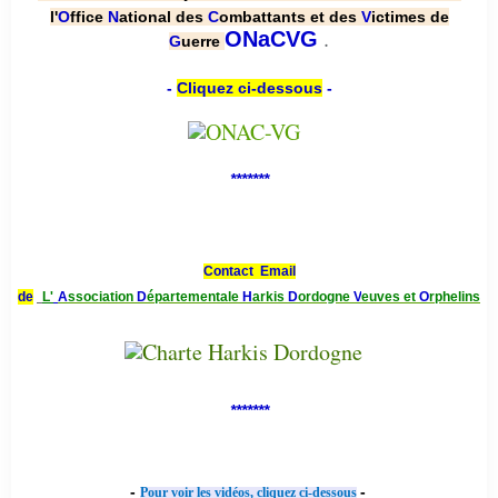
l'
O
ffice
N
ational des
C
ombattants et des
V
ictimes de
.
ONaCVG
G
uerre
-
Cliquez ci-dessous
-
*******
Contact Email
de
L'
A
ssociation
D
épartementale
H
arkis
D
ordogne
V
euves et
O
rphelins
*******
-
-
Pour voir les vidéos, cliquez ci-dessous