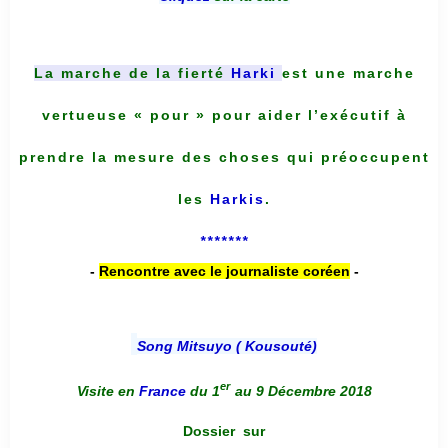
La marche de la fierté
Harki
est une marche
vertueuse « pour » pour aider l’exécutif à
prendre la mesure des choses qui préoccupent
les
Harkis
.
*******
-
Rencontre avec le journaliste coréen
-
Song Mitsuyo ( Kousouté
)
er
Visite en
France
du 1
au 9 Décembre 2018
Dossier
sur