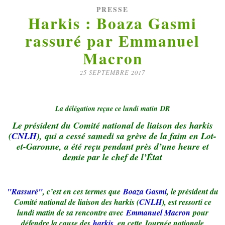
PRESSE
Harkis : Boaza Gasmi
rassuré par Emmanuel
Macron
25 SEPTEMBRE 2017
La délégation reçue ce lundi matin
DR
Le président du Comité national de liaison des harkis
(
CNLH
), qui a cessé samedi sa grève de la faim en Lot-
et-Garonne, a été reçu pendant près d’une heure et
demie par le chef de l’État
"Rassuré"
, c’est en ces termes que
Boaza Gasmi
, le président du
Comité national de liaison des harkis (
CNLH
), est ressorti ce
lundi matin de sa rencontre avec
Emmanuel Macron
pour
défendre la cause des
harkis
, en cette Journée nationale