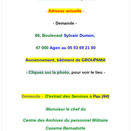
-
Adresse actuelle
-
- Demande -
66, Boulevard
Sylvain Dumon
,
47 000
Agen
au 05 53 69 21 00
Anciennement, bâtiment de GROUPAMA
- Cliquez sur la photo,
pour voir le lieu -
Demande -
D'e
xtrait des Services à
Pau (64)
Monsieur le chef du
Centre des Archives du personnel Militaire
Caserne Bernadotte