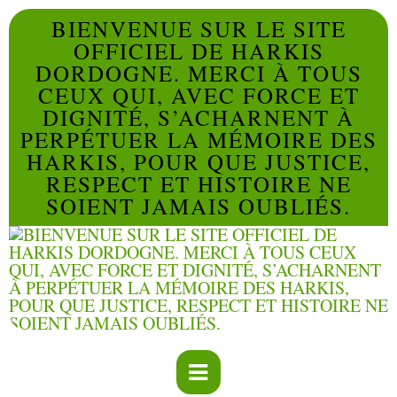
BIENVENUE SUR LE SITE
OFFICIEL DE HARKIS
DORDOGNE. MERCI À TOUS
CEUX QUI, AVEC FORCE ET
DIGNITÉ, S’ACHARNENT À
PERPÉTUER LA MÉMOIRE DES
HARKIS, POUR QUE JUSTICE,
RESPECT ET HISTOIRE NE
SOIENT JAMAIS OUBLIÉS.