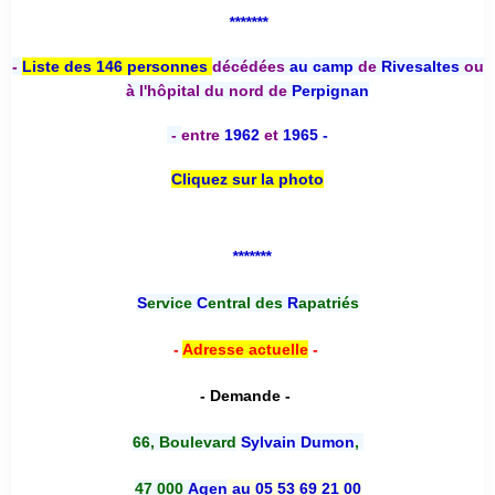
*******
-
Liste des 146 personnes
décédées
au camp
de
Rivesaltes
ou
à l'hôpital du nord de
Perpignan
-
entre
1962
et
1965 -
Cliquez sur la photo
*******
S
ervice
C
entral des
R
apatriés
-
Adresse actuelle
-
- Demande -
66, Boulevard
Sylvain Dumon
,
47 000
Agen
au 05 53 69 21 00