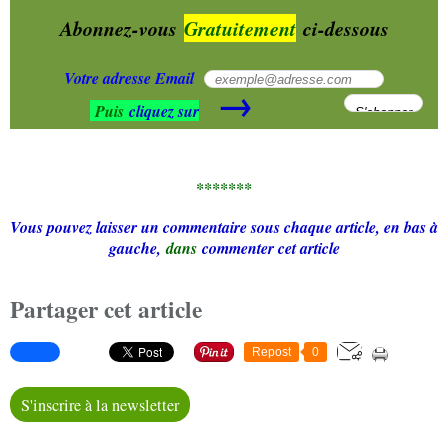
Abonnez-vous
Gratuitement
ci-dessous
Votre adresse Email
→
Puis
cliquez sur
*******
Vous pouvez laisser un commentaire sous chaque article, en bas à
gauche,
dans
commenter cet article
Partager cet article
Repost
0
S'inscrire à la newsletter