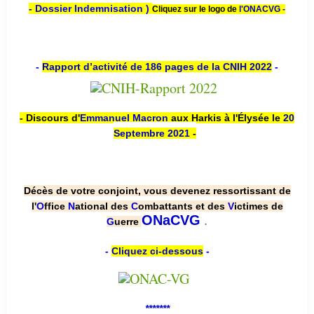
- Dossier Indemnisation )
Cliquez sur le logo de
l'ONACVG -
-
Rapport d’activité de 186 pages de la CNIH 2022
-
- Discours d'
Emmanuel Macron
aux Harkis à l'Élysée le
20
Septembre 2021
-
Décès de votre conjoint, vous devenez ressortissant de
l'
O
ffice
N
ational des
C
ombattants et des
V
ictimes de
.
ONaCVG
G
uerre
-
Cliquez ci-dessous
-
*******