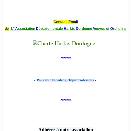
Contact Email
de
L'
A
ssociation
D
épartementale
H
arkis
D
ordogne
V
euves et
O
rphelins
*******
-
-
Pour voir les vidéos, cliquez ci-dessous
*******
Adhérer à notre association