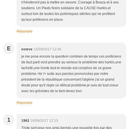
n'hésiteront pas à mettre en oeuvre. Courage à Boaza et à ses
soutiens. Un Pieds Noirs solidaire de la CAUSE Harkis.et
surtout loin de toutes les polémiques stériles qui ne profitent
qu'aux politiciens en place.
Répondre
E
esteve
16/09/2017 12:46
je me pose encore la question combien de temps ces politiciens
de tout parti vont prendre au serieux le problème des harkis.une
lacheté,une honte tout le monde est complice de ce grave
problème.<br /> suite aux paroles prononcées par notre
président de la république concernant l'algérie j'ai un grand
doute pour qu'il règle ce délicat problème.je suis de tout coeur
avec les grévistes de la faim.tenez bon.
Répondre
1
1962
16/09/2017 12:15
Triste sort pour nos amis bernés une nouvelle fois par des