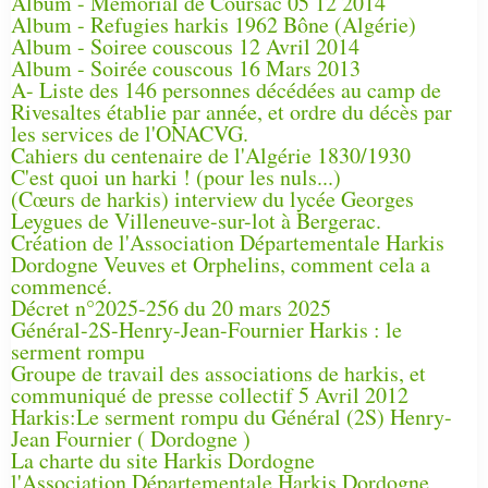
Album - Mémorial de Coursac 05 12 2014
Album - Refugies harkis 1962 Bône (Algérie)
Album - Soiree couscous 12 Avril 2014
Album - Soirée couscous 16 Mars 2013
A- Liste des 146 personnes décédées au camp de
Rivesaltes établie par année, et ordre du décès par
les services de l'ONACVG.
Cahiers du centenaire de l'Algérie 1830/1930
C'est quoi un harki ! (pour les nuls...)
(Cœurs de harkis) interview du lycée Georges
Leygues de Villeneuve-sur-lot à Bergerac.
Création de l'Association Départementale Harkis
Dordogne Veuves et Orphelins, comment cela a
commencé.
Décret n°2025-256 du 20 mars 2025
Général-2S-Henry-Jean-Fournier Harkis : le
serment rompu
Groupe de travail des associations de harkis, et
communiqué de presse collectif 5 Avril 2012
Harkis:Le serment rompu du Général (2S) Henry-
Jean Fournier ( Dordogne )
La charte du site Harkis Dordogne
l'Association Départementale Harkis Dordogne