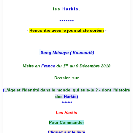
les
Harkis
.
*******
-
Rencontre avec le journaliste coréen
-
Song Mitsuyo ( Kousouté
)
er
Visite en
France
du 1
au 9 Décembre 2018
Dossier
sur
(
L'âge et l'identité dans le monde, qui suis-je ? - dont l'histoire
des
Harkis
)
*******
Les Harkis
Pour Commander
Cliquez sur le livre