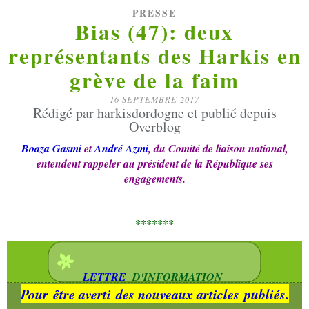
PRESSE
Bias (47): deux
représentants des Harkis en
grève de la faim
16 SEPTEMBRE 2017
Rédigé par harkisdordogne et publié depuis
Overblog
Boaza Gasmi
et
André Azmi
, du Comité de liaison national,
entendent rappeler au président de la République ses
engagements.
*******
LETTRE
D'INFORMATION
Pour
être averti
des nouveaux articles
publiés.