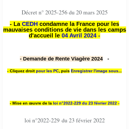
Décret n° 2025-256 du 20 mars 2025
- La
CEDH
condamne la France pour les
mauvaises conditions de vie dans les camps
d'accueil le
04 Avril 2024 -
- Demande de Rente Viagère 2024
-
- Cliquez droit
pour les PC
,
puis
Enregistrer l'image sous...
- Mise en œuvre de la
loi n
°2022-229
du 23 février 2022 -
loi n°2022-229 du 23 février 2022