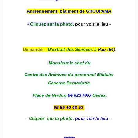
Anciennement, bâtiment de GROUPAMA
- Cliquez sur la photo,
pour voir le lieu -
Demande -
D'e
xtrait des Services à
Pau (64)
Monsieur le chef du
Centre des Archives du personnel Militaire
Caserne Bernadotte
Place de Verdun
64 023 PAU
Cedex.
05 59 40 46 92
-
Cliquez sur la photo
,
pour voir le lieu
-