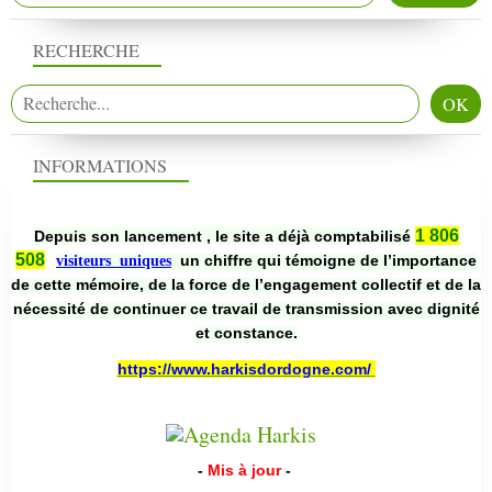
RECHERCHE
INFORMATIONS
1 806
Depuis son lancement , le site a déjà comptabilisé
508
un chiffre qui témoigne de l’importance
visiteurs uniques
de cette mémoire, de la force de l’engagement collectif et de la
nécessité de continuer ce travail de transmission avec dignité
et constance.
https://www.harkisdordogne.com/
-
Mis à jour
-