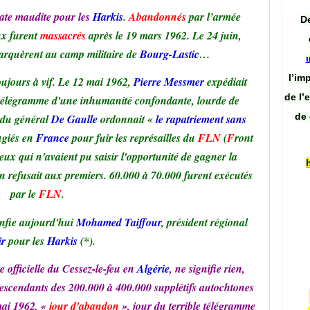
date maudite pour les
Harkis
.
Abandonnés
par l’armée
De
ux furent
massacrés
après le 19 mars 1962. Le 24 juin,
arquèrent au camp militaire de
Bourg-Lastic
…
l’im
toujours à vif. Le 12 mai 1962,
Pierre Messmer
expédiait
de l’
élégramme d'une inhumanité confondante, lourde de
de 
 du général
De Gaulle
ordonnait «
le rapatriement sans
ugiés en
France
pour fuir les représailles du
FLN
(
F
ront
eux qui n'avaient pu saisir l'opportunité de gagner la
'on refusait aux premiers. 60.000 à 70.000 furent exécutés
par le
FLN
.
onfie aujourd'hui
Mohamed Taiffour
, président régional
ir
pour les
Harkis
(*).
officielle du Cessez-le-feu en
Algérie
, ne signifie rien,
s descendants des 200.000 à 400.000 supplétifs autochtones
mai 1962, «
jour d'abandon
», jour du terrible télégramme