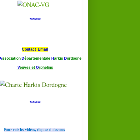
*******
Contact Email
A
ssociation
D
épartementale
H
arkis
D
ordogne
V
euves et
O
rphelins
*******
-
-
Pour voir les vidéos, cliquez ci-dessous