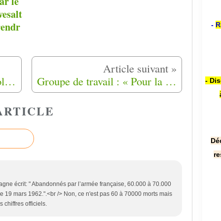
ar le
esalt
rendr
-
R
Allocation aux harkis : la colère des sénateurs contre le gouvernement
Groupe de travail : « Pour la justice de la composante citoyenneté française-anciens-combattants-harkis et leurs descendants »
- Di
ARTICLE
Dé
re
tagne écrit: " Abandonnés par l’armée française, 60.000 à 70.000
le 19 mars 1962.".<br /> Non, ce n'est pas 60 à 70000 morts mais
chiffres officiels.