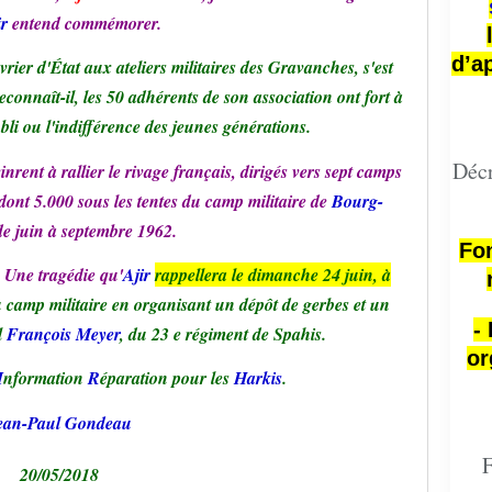
ir
entend commémorer.
d’a
vrier d'État aux ateliers militaires des Gravanches, s'est
econnaît-il, les 50 adhérents de son association ont fort à
ubli ou l'indifférence des jeunes générations.
Décr
ent à rallier le rivage français, dirigés vers sept camps
dont 5.000 sous les tentes du camp militaire de
Bourg-
de juin à septembre 1962.
Fon
. Une tragédie qu'
Ajir
rappellera le dimanche 24 juin, à
u camp militaire en organisant un dépôt de gerbes et un
-
l
François Meyer
, du 23 e régiment de Spahis.
or
I
nformation
R
éparation pour les
Harkis
.
ean-Paul Gondeau
F
20/05/2018