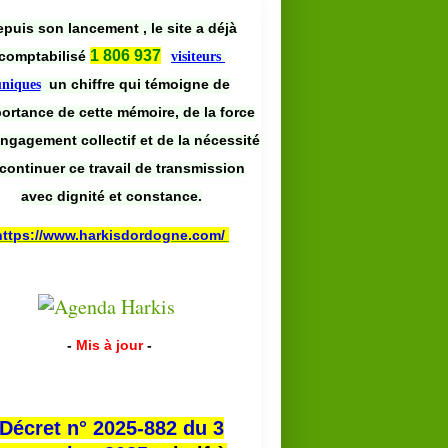
puis son lancement , le site a déjà
1 806 937
comptabilisé
visiteurs
un chiffre qui témoigne de
uniques
portance de cette mémoire, de la force
engagement collectif et de la nécessité
continuer ce travail de transmission
avec dignité et constance.
https://www.harkisdordogne.com/
-
Mis à jour
-
Décret n° 2025-882 du 3