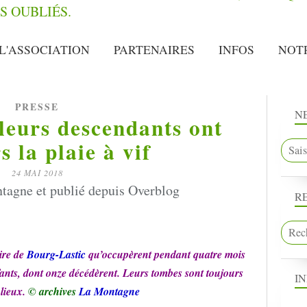
L'ASSOCIATION
PARTENAIRES
INFOS
NOT
PRESSE
N
leurs descendants ont
s la plaie à vif
24 MAI 2018
tagne et publié depuis Overblog
R
ire de
Bourg-Lastic
qu’occupèrent pendant quatre mois
nts, dont onze décédèrent. Leurs tombes sont toujours
I
 lieux.
© archives
La Montagne