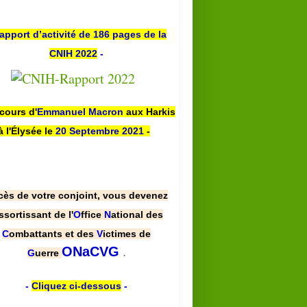
apport d’activité de 186 pages de la
CNIH 2022
-
scours d'
Emmanuel Macron
aux Harkis
à l'Élysée le
20 Septembre 2021
-
cès de votre conjoint, vous devenez
ssortissant de l'
O
ffice
N
ational des
C
ombattants et des
V
ictimes de
.
ONaCVG
G
uerre
-
Cliquez ci-dessous
-