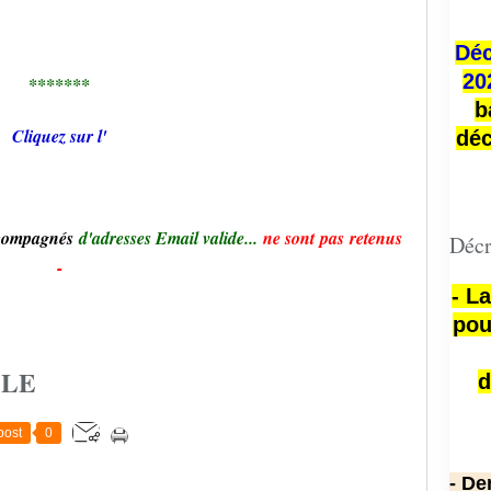
Déc
20
*******
b
Cliquez sur l'
déc
ccompagnés
d'adresses Email valide...
ne sont pas retenus
Décr
-
- L
pou
CLE
d
post
0
- De