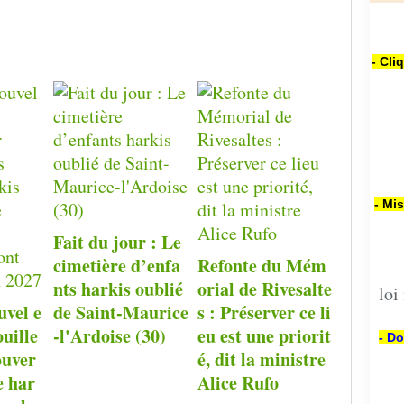
- Cli
- Mi
Fait du jour : Le
cimetière d’enfa
Refonte du Mém
nts harkis oublié
orial de Rivesalte
loi
uvel e
de Saint-Maurice
s : Préserver ce li
ouille
-l'Ardoise (30)
eu est une priorit
- Do
ouver
é, dit la ministre
e har
Alice Rufo