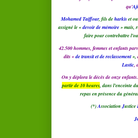
qu'
Aj
Mohamed Taiffour
, fils de
harkis
et ou
assigné le «
devoir de mémoire
» mais, r
faire pour contrebattre l'o
42.500 hommes, femmes et enfants parvinr
dits «
de transit et de reclassement
»,
Lastic
, 
On y déplora le décès de onze enfants
partir de 10 heures
, dans l'enceinte d
repas en présence du généra
(*)
A
ssociation
J
ustice
J