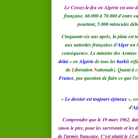
Le Cessez-le-feu en Algérie est une 
française, 60.000 à 70.000 d’entre e
pourtant, 5.000 miraculés déb
Cinquante-six ans après, la plaie est 
aux autorités françaises d'
Alger
un t
conséquence. Le ministre des Armées
délai
» en
Algérie
de tous les
harkis
réf
de
L
ibération
N
ationale). Quant à c
France
, pas question de faire ce que l
«
Le dossier est toujours épineux
», c
d'
Aj
Comprendre que le 19 mars 1962, date 
sinon le pire, pour les survivants et le
de l'armée française. C'est plutôt le 12 