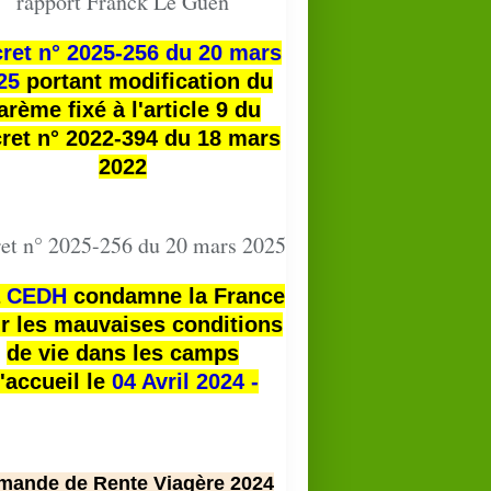
rapport Franck Le Guen
ret n° 2025-256 du 20 mars
25
portant modification du
arème fixé à l'article 9 du
ret n° 2022-394 du 18 mars
2022
et n° 2025-256 du 20 mars 2025
a
CEDH
condamne la France
r les mauvaises conditions
de vie dans les camps
'accueil le
04 Avril 2024 -
mande de Rente Viagère 2024