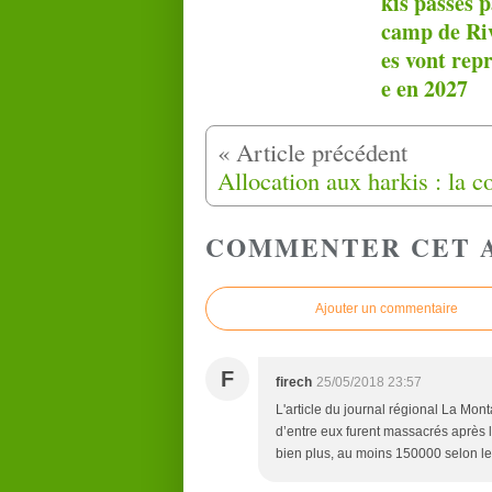
kis passés p
camp de Riv
es vont rep
e en 2027
COMMENTER CET 
Ajouter un commentaire
F
firech
25/05/2018 23:57
L'article du journal régional La Mon
d’entre eux furent massacrés après 
bien plus, au moins 150000 selon les 