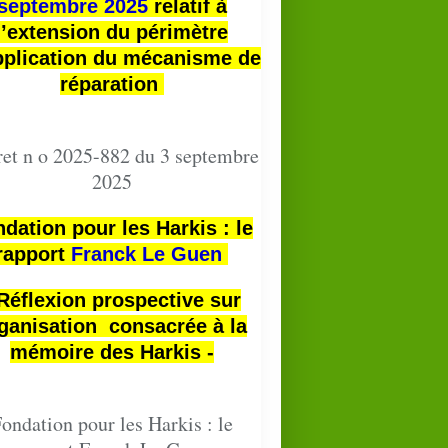
septembre 2025
relatif à
l’extension du périmètre
pplication du mécanisme de
réparation
et n o 2025-882 du 3 septembre
2025
dation pour les Harkis : le
rapport
Franck Le Guen
 Réflexion prospective sur
ganisation consacrée à la
mémoire des Harkis -
ondation pour les Harkis : le