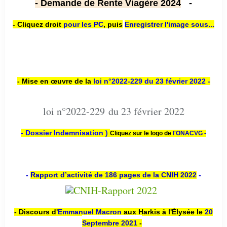
- Demande de Rente Viagère 2024
-
- Cliquez droit
pour les PC
,
puis
Enregistrer l'image sous...
- Mise en œuvre de la
loi n
°2022-229
du 23 février 2022 -
loi n°2022-229 du 23 février 2022
- Dossier Indemnisation )
Cliquez sur le logo de
l'ONACVG -
-
Rapport d’activité de 186 pages de la CNIH 2022
-
- Discours d'
Emmanuel Macron
aux Harkis à l'Élysée le
20
Septembre 2021
-