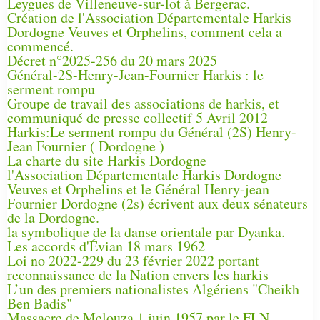
Leygues de Villeneuve-sur-lot à Bergerac.
Création de l'Association Départementale Harkis
Dordogne Veuves et Orphelins, comment cela a
commencé.
Décret n°2025-256 du 20 mars 2025
Général-2S-Henry-Jean-Fournier Harkis : le
serment rompu
Groupe de travail des associations de harkis, et
communiqué de presse collectif 5 Avril 2012
Harkis:Le serment rompu du Général (2S) Henry-
Jean Fournier ( Dordogne )
La charte du site Harkis Dordogne
l'Association Départementale Harkis Dordogne
Veuves et Orphelins et le Général Henry-jean
Fournier Dordogne (2s) écrivent aux deux sénateurs
de la Dordogne.
la symbolique de la danse orientale par Dyanka.
Les accords d'Évian 18 mars 1962
Loi no 2022-229 du 23 février 2022 portant
reconnaissance de la Nation envers les harkis
L’un des premiers nationalistes Algériens "Cheikh
Ben Badis"
Massacre de Melouza 1 juin 1957 par le FLN