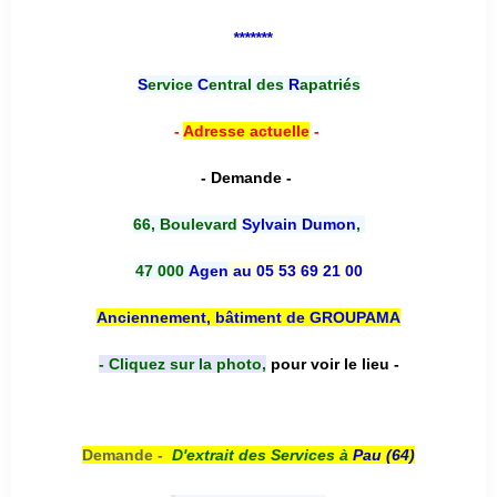
*******
S
ervice
C
entral des
R
apatriés
-
Adresse actuelle
-
- Demande -
66, Boulevard
Sylvain Dumon
,
47 000
Agen
au 05 53 69 21 00
Anciennement, bâtiment de GROUPAMA
- Cliquez sur la photo,
pour voir le lieu -
Demande -
D'e
xtrait des Services à
Pau (64)