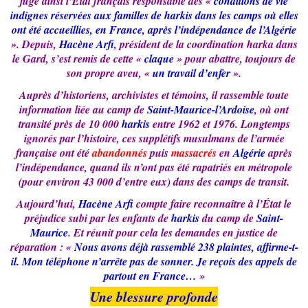
juge ainsi l’État français responsable des «
conditions de vie
indignes réservées aux familles de harkis dans les camps où elles
ont été accueillies, en France, après l’indépendance de l’Algérie
». Depuis,
Hacène Arfi
, président de la coordination harka dans
le Gard, s’est remis de cette «
claque
» pour abattre, toujours de
son propre aveu, «
un travail d’enfer
».
Auprès d’historiens, archivistes et témoins, il rassemble toute
information liée au camp de
Saint-Maurice-l’Ardoise
, où ont
transité près de 10 000
harkis
entre 1962 et 1976. Longtemps
ignorés par l’histoire, ces supplétifs musulmans de l’armée
française ont été
abandonnés
puis
massacrés
en
Algérie
après
l’indépendance, quand ils n’ont pas été rapatriés en métropole
(pour environ 43 000 d’entre eux) dans des camps de transit.
Aujourd’hui,
Hacène Arfi
compte faire reconnaître à l’État le
préjudice subi par les enfants de
harkis
du camp de
Saint-
Maurice
. Et réunit pour cela les demandes en justice de
réparation : «
Nous avons déjà rassemblé 238 plaintes, affirme-t-
il. Mon téléphone n’arrête pas de sonner. Je reçois des appels de
partout en France…
»
Une blessure profonde