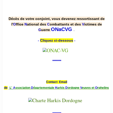
Décès de votre conjoint, vous devenez ressortissant de
l'
O
ffice
N
ational des
C
ombattants et des
V
ictimes de
.
ONaCVG
G
uerre
-
Cliquez ci-dessous
-
*******
Contact Email
de
L'
A
ssociation
D
épartementale
H
arkis
D
ordogne
V
euves et
O
rphelins