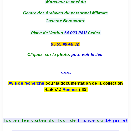
Monsieur le chef du
Centre des Archives du personnel Militaire
Caserne Bernadotte
Place de Verdun
64 023 PAU
Cedex.
05 59 40 46 92
-
Cliquez sur la photo
,
pour voir le lieu
-
*******
Avis de recherche
pour la documentation de la collection
'Harkis' à
Rennes
( 35)
Toutes les cartes du
Tour de
France
du
14 juillet