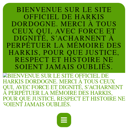
BIENVENUE SUR LE SITE
OFFICIEL DE HARKIS
DORDOGNE. MERCI À TOUS
CEUX QUI, AVEC FORCE ET
DIGNITÉ, S’ACHARNENT À
PERPÉTUER LA MÉMOIRE DES
HARKIS, POUR QUE JUSTICE,
RESPECT ET HISTOIRE NE
SOIENT JAMAIS OUBLIÉS.