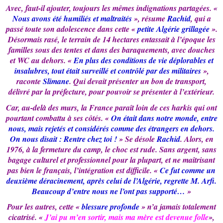
Avec, faut-il ajouter, toujours les mêmes indignations partagées. «
Nous avons été humiliés et maltraités
», résume
Rachid
, qui a
passé toute son adolescence dans cette «
petite Algérie grillagée
».
Désormais rasé, le terrain de 14 hectares entassait à l’époque les
familles sous des tentes et dans des baraquements, avec douches
et WC au dehors. «
En plus des conditions de vie déplorables et
insalubres, tout était surveillé et contrôlé par des militaires
»,
raconte
Slimane
. Qui devait présenter un bon de transport,
délivré par la préfecture, pour pouvoir se présenter à l’extérieur.
Car, au-delà des murs, la France paraît loin de ces harkis qui ont
pourtant combattu à ses côtés. «
On était dans notre monde, entre
nous, mais rejetés et considérés comme des étrangers en dehors.
On nous disait : Rentre chez toi !
» Se désole
Rachid
. Alors, en
1976, à la fermeture du camp, le choc est rude. Sans argent, sans
bagage culturel et professionnel pour la plupart, et ne maîtrisant
pas bien le français, l’intégration est difficile. «
Ce fut comme un
deuxième déracinement, après celui de l’Algérie, regrette M. Arfi.
Beaucoup d’entre nous ne l’ont pas supporté…
»
Pour les autres, cette «
blessure profonde
» n’a jamais totalement
cicatrisé. «
J’ai pu m’en sortir, mais ma mère est devenue folle
»,