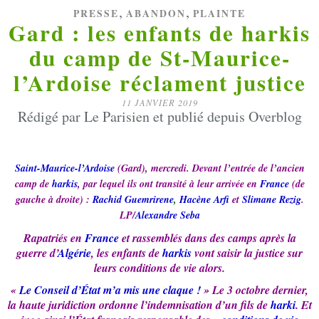
,
,
PRESSE
ABANDON
PLAINTE
Gard : les enfants de harkis
du camp de St-Maurice-
l’Ardoise réclament justice
11 JANVIER 2019
Rédigé par Le Parisien et publié depuis Overblog
Saint-Maurice-l’Ardoise
(Gard), mercredi. Devant l’entrée de l’ancien
camp de
harkis
, par lequel ils ont transité à leur arrivée en
France
(de
gauche à droite) :
Rachid Guemrirene
,
Hacène Arfi
et
Slimane Rezig
.
LP/
Alexandre Seba
Rapatriés en
France
et rassemblés dans des camps après la
guerre d’
Algérie
, les enfants de
harkis
vont saisir la justice sur
leurs conditions de vie alors.
«
Le Conseil d’État m’a mis une claque !
» Le 3 octobre dernier,
la haute juridiction ordonne l’indemnisation d’un fils de
harki
. Et