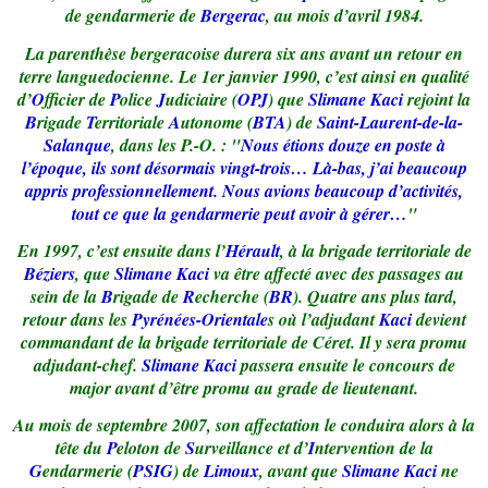
de gendarmerie de
Bergerac
, au mois d’avril 1984.
La parenthèse bergeracoise durera six ans avant un retour en
terre languedocienne. Le 1er janvier 1990, c’est ainsi en qualité
d’
O
fficier de
P
olice
J
udiciaire (
OPJ
) que
Slimane Kaci
rejoint la
B
rigade
T
erritoriale
A
utonome (
BTA
) de
Saint-Laurent-de-la-
Salanque
, dans les P.-O. : "
Nous étions douze en poste à
l’époque, ils sont désormais vingt-trois… Là-bas, j’ai beaucoup
appris professionnellement. Nous avions beaucoup d’activités,
tout ce que la gendarmerie peut avoir à gérer…
"
En 1997, c’est ensuite dans l’
Hérault
, à la brigade territoriale de
Béziers
, que
Slimane Kaci
va être affecté avec des passages au
sein de la
B
rigade de
R
echerche (
BR
). Quatre ans plus tard,
retour dans les
Pyrénées-Orientale
s où l’adjudant
Kaci
devient
commandant de la brigade territoriale de Céret. Il y sera promu
adjudant-chef.
Slimane Kaci
passera ensuite le concours de
major avant d’être promu au grade de lieutenant.
Au mois de septembre 2007, son affectation le conduira alors à la
tête du
P
eloton de
S
urveillance et d’
I
ntervention de la
G
endarmerie (
PSIG
) de
Limoux
, avant que
Slimane Kaci
ne