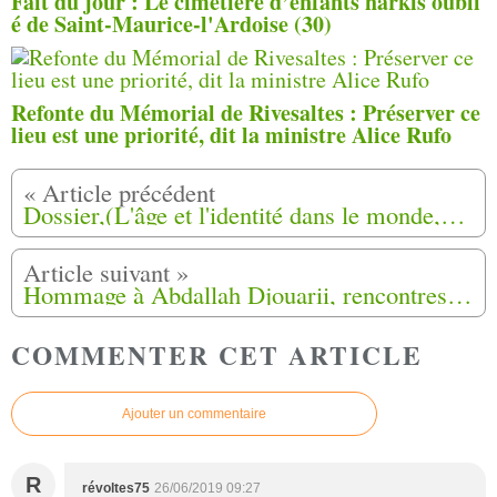
Fait du jour : Le cimetière d’enfants harkis oubli
é de Saint-Maurice-l'Ardoise (30)
Refonte du Mémorial de Rivesaltes : Préserver ce
lieu est une priorité, dit la ministre Alice Rufo
Dossier,(L'âge et l'identité dans le monde,qui suis-je?-dont l'histoire des Harkis) Vidéo (8)
Hommage à Abdallah Djouarii, rencontres, partage, et pique nique au Hameau de Timgad à Mouans Sartoux (06)
COMMENTER CET ARTICLE
Ajouter un commentaire
R
révoltes75
26/06/2019 09:27