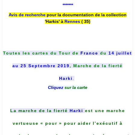
*******
Avis de recherche
pour la documentation de la collection
'Harkis' à
Rennes
( 35)
Toutes les cartes du
Tour de
France
du
14 juillet
au 25 Septembre 2019
, Marche de la fierté
Harki
.
Cliquez
sur la carte
La marche de la fierté
Harki
est une marche
vertueuse « pour » pour aider l’exécutif à