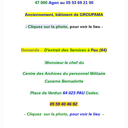
47 000
Agen
au 05 53 69 21 00
Anciennement, bâtiment de GROUPAMA
- Cliquez sur la photo,
pour voir le lieu -
Demande -
D'e
xtrait des Services à
Pau (64)
Monsieur le chef du
Centre des Archives du personnel Militaire
Caserne Bernadotte
Place de Verdun
64 023 PAU
Cedex.
05 59 40 46 92
-
Cliquez sur la photo
,
pour voir le lieu
-