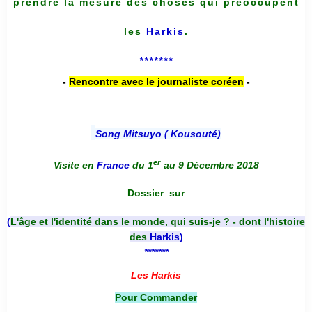
prendre la mesure des choses qui préoccupent
les
Harkis
.
*******
-
Rencontre avec le journaliste coréen
-
Song Mitsuyo ( Kousouté
)
er
Visite en
France
du 1
au 9 Décembre 2018
Dossier
sur
(
L'âge et l'identité dans le monde, qui suis-je ? - dont l'histoire
des
Harkis
)
*******
Les Harkis
Pour Commander