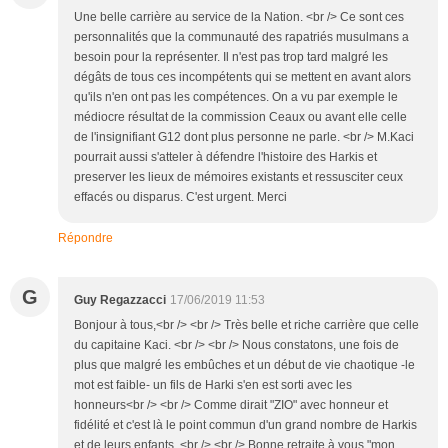
Une belle carrière au service de la Nation. <br /> Ce sont ces
personnalités que la communauté des rapatriés musulmans a
besoin pour la représenter. Il n'est pas trop tard malgré les
dégâts de tous ces incompétents qui se mettent en avant alors
qu'ils n'en ont pas les compétences. On a vu par exemple le
médiocre résultat de la commission Ceaux ou avant elle celle
de l'insignifiant G12 dont plus personne ne parle. <br /> M.Kaci
pourrait aussi s'atteler à défendre l'histoire des Harkis et
preserver les lieux de mémoires existants et ressusciter ceux
effacés ou disparus. C'est urgent. Merci
Répondre
G
Guy Regazzacci
17/06/2019 11:53
Bonjour à tous,<br /> <br /> Très belle et riche carrière que celle
du capitaine Kaci. <br /> <br /> Nous constatons, une fois de
plus que malgré les embûches et un début de vie chaotique -le
mot est faible- un fils de Harki s'en est sorti avec les
honneurs<br /> <br /> Comme dirait "ZIO" avec honneur et
fidélité et c'est là le point commun d'un grand nombre de Harkis
et de leurs enfants. <br /> <br /> Bonne retraite à vous "mon