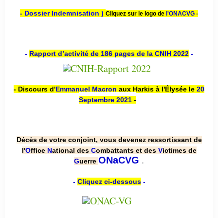
- Dossier Indemnisation )
Cliquez sur le logo de
l'ONACVG -
-
Rapport d’activité de 186 pages de la CNIH 2022
-
- Discours d'
Emmanuel Macron
aux Harkis à l'Élysée le
20
Septembre 2021
-
Décès de votre conjoint, vous devenez ressortissant de
l'
O
ffice
N
ational des
C
ombattants et des
V
ictimes de
.
ONaCVG
G
uerre
-
Cliquez ci-dessous
-