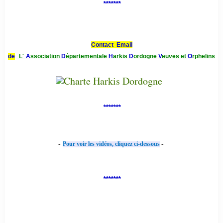
*******
Contact Email
de
L'
A
ssociation
D
épartementale
H
arkis
D
ordogne
V
euves et
O
rphelins
*******
-
-
Pour voir les vidéos, cliquez ci-dessous
*******