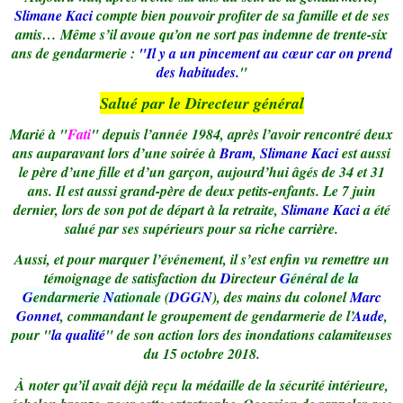
Slimane Kaci
compte bien pouvoir profiter de sa famille et de ses
amis… Même s’il avoue qu’on ne sort pas indemne de trente-six
ans de gendarmerie :
"Il y a un pincement au cœur car on prend
des habitudes.
"
Salué par le Directeur général
Marié à "
Fati
" depuis l’année 1984, après l’avoir rencontré deux
ans auparavant lors d’une soirée à
Bram
,
Slimane Kaci
est aussi
le père d’une fille et d’un garçon, aujourd’hui âgés de 34 et 31
ans. Il est aussi grand-père de deux petits-enfants. Le 7 juin
dernier, lors de son pot de départ à la retraite,
Slimane Kaci
a été
salué par ses supérieurs pour sa riche carrière.
Aussi, et pour marquer l’événement, il s’est enfin vu remettre un
témoignage de satisfaction du
D
irecteur
G
énéral de la
G
endarmerie
N
ationale
(
DGGN
), des mains du colonel
Marc
Gonnet
, commandant le groupement de gendarmerie de l’
Aude
,
pour "
la qualité
" de son action lors des inondations calamiteuses
du 15 octobre 2018.
À noter qu’il avait déjà reçu la médaille de la sécurité intérieure,