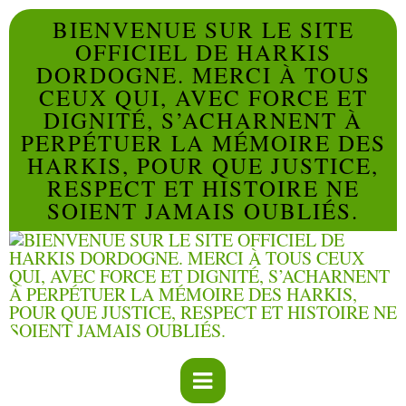
BIENVENUE SUR LE SITE
OFFICIEL DE HARKIS
DORDOGNE. MERCI À TOUS
CEUX QUI, AVEC FORCE ET
DIGNITÉ, S’ACHARNENT À
PERPÉTUER LA MÉMOIRE DES
HARKIS, POUR QUE JUSTICE,
RESPECT ET HISTOIRE NE
SOIENT JAMAIS OUBLIÉS.