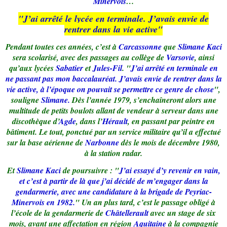
Minervois
…
"J’ai arrêté le lycée en terminale. J’avais envie de
rentrer dans la vie active"
Pendant toutes ces années, c’est à
Carcassonne
que
Slimane Kaci
sera scolarisé, avec des passages au collège de
Varsovie
, ainsi
qu’aux lycées
Sabatier
et
Jules-Fil
. "
J’ai arrêté en terminale en
ne passant pas mon baccalauréat. J’avais envie de rentrer dans la
vie active, à l’époque on pouvait se permettre ce genre de chose
",
souligne
Slimane.
Dès l’année 1979, s’enchaîneront alors une
multitude de petits boulots allant de vendeur à serveur dans une
discothèque d’
Agde
, dans l’
Hérault
, en passant par peintre en
bâtiment. Le tout, ponctué par un service militaire qu’il a effectué
sur la base aérienne de
Narbonne
dès le mois de décembre 1980,
à la station radar.
Et
Slimane Kaci
de poursuivre : "
J’ai essayé d’y revenir en vain,
et c’est à partir de là que j’ai décidé de m’engager dans la
gendarmerie, avec une candidature à la brigade de Peyriac-
Minervois en 1982.
" Un an plus tard, c’est le passage obligé à
l’école de la gendarmerie de
Châtellerault
avec un stage de six
mois, avant une affectation en région
Aquitaine
à la compagnie