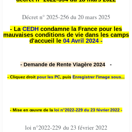
Décret n° 2025-256 du 20 mars 2025
- La
CEDH
condamne la France pour les
mauvaises conditions de vie dans les camps
d'accueil le
04 Avril 2024 -
- Demande de Rente Viagère 2024
-
- Cliquez droit
pour les PC
,
puis
Enregistrer l'image sous...
- Mise en œuvre de la
loi n
°2022-229
du 23 février 2022 -
loi n°2022-229 du 23 février 2022