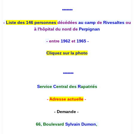
*******
-
Liste des 146 personnes
décédées
au camp
de
Rivesaltes
ou
à l'hôpital du nord de
Perpignan
-
entre
1962
et
1965 -
Cliquez sur la photo
*******
S
ervice
C
entral des
R
apatriés
-
Adresse actuelle
-
- Demande -
66, Boulevard
Sylvain Dumon
,