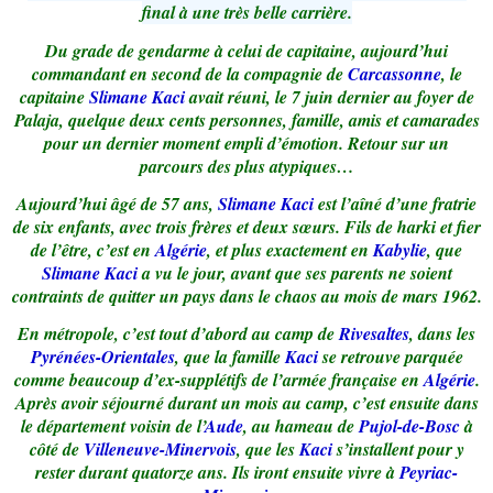
final à une très belle carrière.
Du grade de gendarme à celui de capitaine, aujourd’hui
commandant en second de la compagnie de
Carcassonne
, le
capitaine
Slimane Kaci
avait réuni, le 7 juin dernier au foyer de
Palaja, quelque deux cents personnes, famille, amis et camarades
pour un dernier moment empli d’émotion. Retour sur un
parcours des plus atypiques…
Aujourd’hui âgé de 57 ans,
Slimane Kaci
est l’aîné d’une fratrie
de six enfants, avec trois frères et deux sœurs. Fils de harki et fier
de l’être, c’est en
Algérie
, et plus exactement en
Kabylie
, que
Slimane Kaci
a vu le jour, avant que ses parents ne soient
contraints de quitter un pays dans le chaos au mois de mars 1962.
En métropole, c’est tout d’abord au camp de
Rivesaltes
, dans les
Pyrénées-Orientales
, que la famille
Kaci
se retrouve parquée
comme beaucoup d’ex-supplétifs de l’armée française en
Algérie
.
Après avoir séjourné durant un mois au camp, c’est ensuite dans
le département voisin de l’
Aude
, au hameau de
Pujol-de-Bosc
à
côté de
Villeneuve-Minervois
, que les
Kaci
s’installent pour y
rester durant quatorze ans. Ils iront ensuite vivre à
Peyriac-