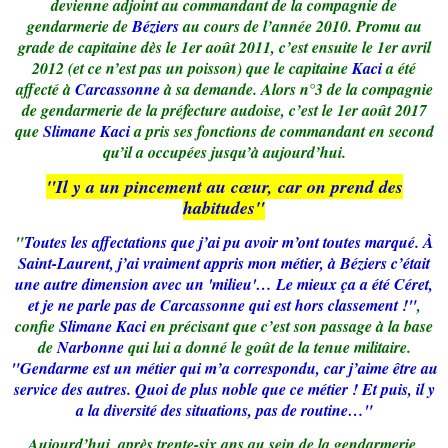
devienne adjoint au commandant de la compagnie de
gendarmerie de
Béziers
au cours de l’année 2010. Promu au
grade de capitaine dès le 1er août 2011, c’est ensuite le 1er avril
2012 (et ce n’est pas un poisson) que le capitaine
Kaci
a été
affecté à
Carcassonne
à sa demande. Alors n°3 de la compagnie
de gendarmerie de la préfecture audoise, c’est le 1er août 2017
que
Slimane Kaci
a pris ses fonctions de commandant en second
qu’il a occupées jusqu’à aujourd’hui.
"Il y a un pincement au cœur, car on prend des
habitudes"
"
Toutes les affectations que j’ai pu avoir m’ont toutes marqué. À
Saint-Laurent, j’ai vraiment appris mon métier, à Béziers c’était
une autre dimension avec un 'milieu'… Le mieux ça a été Céret,
et je ne parle pas de Carcassonne qui est hors classement !"
,
confie
Slimane Kaci
en précisant que c’est son passage à la base
de
Narbonne
qui lui a donné le goût de la tenue militaire.
"Gendarme est un métier qui m’a correspondu, car j’aime être au
service des autres. Quoi de plus noble que ce métier ! Et puis, il y
a la diversité des situations, pas de routine…"
Aujourd’hui, après trente-six ans au sein de la gendarmerie,