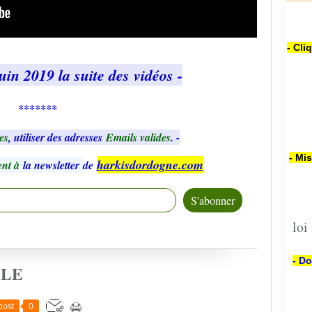
- Cli
in 2019 la suite des vidéos -
*******
es
, utiliser des adresses
Emails valides
. -
- Mi
harkisdordogne.com
nt à
la newsletter
de
loi
- Do
CLE
post
0