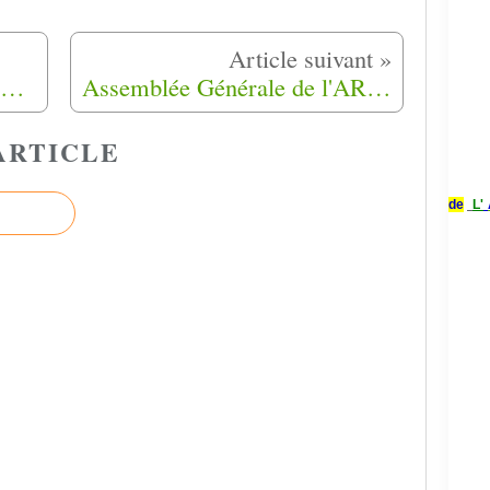
ONACVG, Service Départemental des Alpes-Maritimes (06)
Assemblée Générale de l'ARACAN du Gard (30)
ARTICLE
de
L'