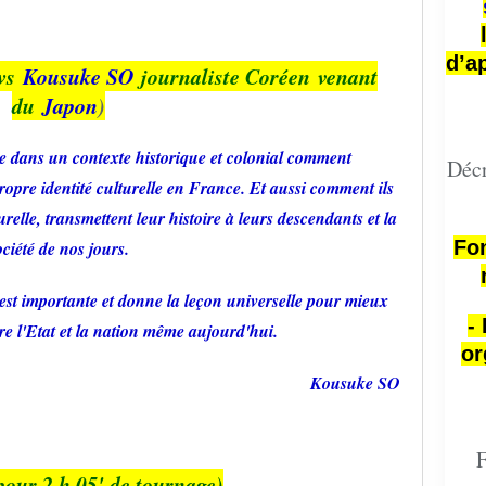
d’a
ews
Kousuke SO
journaliste Coréen
venant
du
Japon
)
ue dans un contexte historique et colonial comment
Décr
propre identité culturelle en France. Et aussi comment ils
relle, transmettent leur histoire à leurs descendants et la
Fon
ociété de nos jours.
est importante et donne la leçon universelle pour mieux
-
ntre l'Etat et la nation même aujourd'hui.
or
Kousuke SO
F
pour 2 h 05' de tournage)