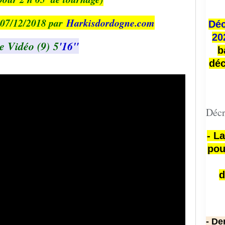
 07/12/2018 par
Harkisdordogne.com
Déc
20
e Vidéo (9)
5
'16"
b
déc
Décr
- L
pou
d
- De