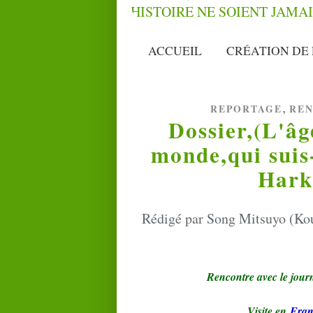
ACCUEIL
CRÉATION DE 
,
REPORTAGE
RE
Dossier,(L'âge
monde,qui suis-
Harki
Rédigé par Song Mitsuyo (Kou
Rencontre avec le journ
Visite en
Fran