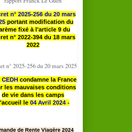
rapport Franck Le Guen
ret n° 2025-256 du 20 mars
25
portant modification du
arème fixé à l'article 9 du
ret n° 2022-394 du 18 mars
2022
et n° 2025-256 du 20 mars 2025
a
CEDH
condamne la France
r les mauvaises conditions
de vie dans les camps
'accueil le
04 Avril 2024 -
mande de Rente Viagère 2024