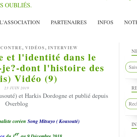
L'ASSOCIATION
PARTENAIRES
INFOS
NOT
,
,
NCONTRE
VIDÉOS
INTERVIEW
N
 et l'identité dans le
je?-dont l'histoire des
s) Vidéo (9)
R
23 JUIN 2019
souté) et Harkis Dordogne et publié depuis
Overblog
aliste coréen
Song Mitsuyo ( Kousouté
)
I
er
ce
du 1
au 9 Décembre 2018