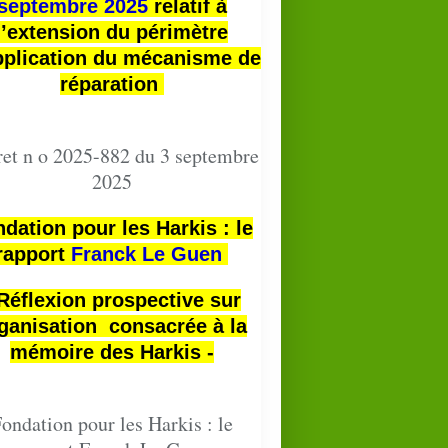
septembre 2025
relatif à
l’extension du périmètre
pplication du mécanisme de
réparation
et n o 2025-882 du 3 septembre
2025
dation pour les Harkis : le
rapport
Franck Le Guen
 Réflexion prospective sur
ganisation consacrée à la
mémoire des Harkis -
ondation pour les Harkis : le