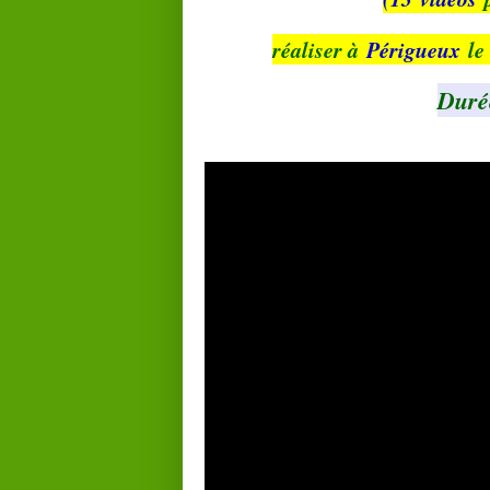
réaliser à
Périgueux
le
Duré