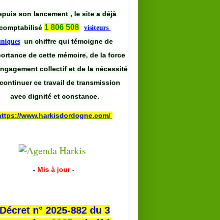
puis son lancement , le site a déjà
1 806 508
comptabilisé
visiteurs
un chiffre qui témoigne de
uniques
portance de cette mémoire, de la force
engagement collectif et de la nécessité
continuer ce travail de transmission
avec dignité et constance.
https://www.harkisdordogne.com/
-
Mis à jour
-
Décret n° 2025-882 du 3