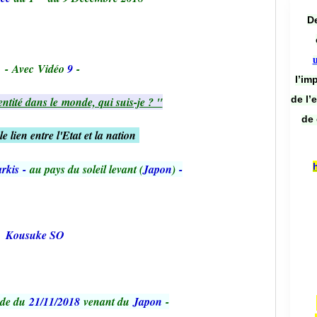
De
-
Avec Vidéo
9
-
l’im
de l’
dentité dans le monde, qui suis-je ? "
de 
le lien entre l'Etat et la nation
rkis
-
au pays du soleil levant (
Japon
)
-
Kousuke SO
nde du
21/11/2018
venant du
Japon
-