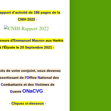
apport d’activité de 186 pages de la
CNIH 2022
-
scours d'
Emmanuel Macron
aux Harkis
à l'Élysée le
20 Septembre 2021
-
cès de votre conjoint, vous devenez
ssortissant de l'
O
ffice
N
ational des
C
ombattants et des
V
ictimes de
.
ONaCVG
G
uerre
-
Cliquez ci-dessous
-