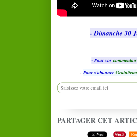
- Dimanche 30 Ju
- Pour vos
commentair
-
Pour s'abonner
Gratuiteme
PARTAGER CET ARTI
Re