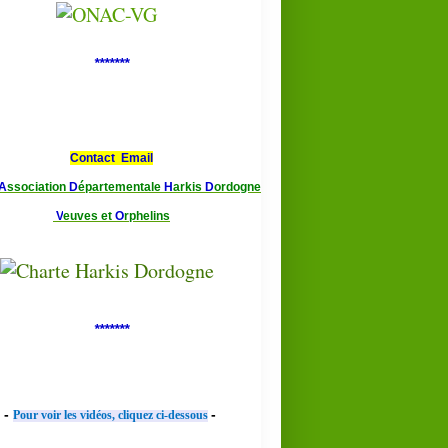
*******
Contact Email
A
ssociation
D
épartementale
H
arkis
D
ordogne
V
euves et
O
rphelins
*******
-
-
Pour voir les vidéos, cliquez ci-dessous