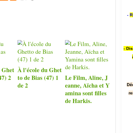
-
R
- Di
u Ghet
À l'école du Ghet
47) 2
to de Bias (47) 1
Le Film, Aline, J
de 2
eanne, Aïcha et Y
Dé
amina sont filles
re
de Harkis.