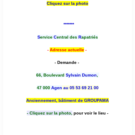
Cliquez sur la photo
*******
S
ervice
C
entral des
R
apatriés
-
Adresse actuelle
-
- Demande -
66, Boulevard
Sylvain Dumon
,
47 000
Agen
au 05 53 69 21 00
Anciennement, bâtiment de GROUPAMA
- Cliquez sur la photo,
pour voir le lieu -