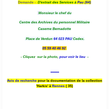
Demande -
D'e
xtrait des Services à
Pau (64)
Monsieur le chef du
Centre des Archives du personnel Militaire
Caserne Bernadotte
Place de Verdun
64 023 PAU
Cedex.
05 59 40 46 92
-
Cliquez sur la photo
,
pour voir le lieu
-
*******
Avis de recherche
pour la documentation de la collection
'Harkis' à
Rennes
( 35)