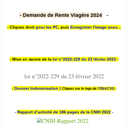
- Demande de Rente Viagère 2024
-
- Cliquez droit
pour les PC
,
puis
Enregistrer l'image sous...
- Mise en œuvre de la
loi n
°2022-229
du 23 février 2022 -
loi n°2022-229 du 23 février 2022
- Dossier Indemnisation )
Cliquez sur le logo de
l'ONACVG -
-
Rapport d’activité de 186 pages de la CNIH 2022
-