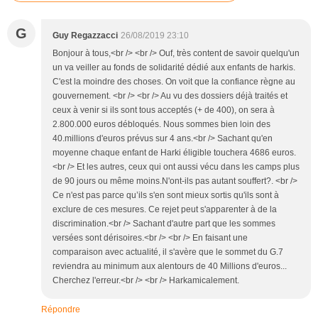
G
Guy Regazzacci
26/08/2019 23:10
Bonjour à tous,<br /> <br /> Ouf, très content de savoir quelqu'un
un va veiller au fonds de solidarité dédié aux enfants de harkis.
C'est la moindre des choses. On voit que la confiance règne au
gouvernement. <br /> <br /> Au vu des dossiers déjà traités et
ceux à venir si ils sont tous acceptés (+ de 400), on sera à
2.800.000 euros débloqués. Nous sommes bien loin des
40.millions d'euros prévus sur 4 ans.<br /> Sachant qu'en
moyenne chaque enfant de Harki éligible touchera 4686 euros.
<br /> Et les autres, ceux qui ont aussi vécu dans les camps plus
de 90 jours ou même moins.N'ont-ils pas autant souffert?. <br />
Ce n'est pas parce qu’ils s'en sont mieux sortis qu'ils sont à
exclure de ces mesures. Ce rejet peut s'apparenter à de la
discrimination.<br /> Sachant d'autre part que les sommes
versées sont dérisoires.<br /> <br /> En faisant une
comparaison avec actualité, il s'avère que le sommet du G.7
reviendra au minimum aux alentours de 40 Millions d'euros...
Cherchez l'erreur.<br /> <br /> Harkamicalement.
Répondre