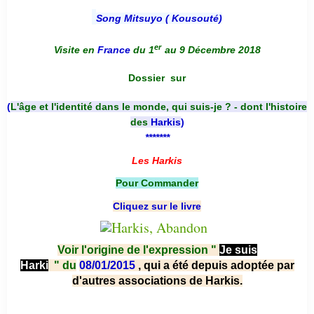
Song Mitsuyo ( Kousouté
)
er
Visite en
France
du 1
au 9 Décembre 2018
Dossier
sur
(
L'âge et l'identité dans le monde, qui suis-je ? - dont l'histoire
des
Harkis
)
*******
Les Harkis
Pour Commander
Cliquez sur le livre
Voir l'origine de l'expression "
Je suis
Harki
"
du
08/01/2015
, qui a été depuis adoptée par
d'autres associations de Harkis.