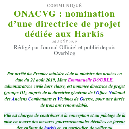
COMMUNIQUÉ
ONACVG : nomination
d’une directrice de projet
dédiée aux Harkis
26 AOÛT 2019
Rédigé par Journal Officiel et publié depuis
Overblog
Par arrêté du Premier ministre et de la ministre des armées en
date du 21 août 2019, Mme
Emmanuelle DOUBLE
,
administratrice civile hors classe, est nommée directrice de projet
(groupe III), auprès de la directrice générale de l'
O
ffice
N
ational
des
A
nciens
C
ombattants et
V
ictimes de
G
uerre, pour une durée
de trois ans renouvelable.
Elle est chargée de con
tribuer à la conception et au pilotage de la
mise en œuvre des mesures gouvernementales décidées en faveur
des enfants de
harkis
et, en particulier, de veiller au