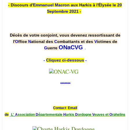
- Discours d'
Emmanuel Macron
aux Harkis à l'Élysée le
20
Septembre 2021
-
Décès de votre conjoint, vous devenez ressortissant de
l'
O
ffice
N
ational des
C
ombattants et des
V
ictimes de
.
ONaCVG
G
uerre
-
Cliquez ci-dessous
-
*******
Contact Email
de
L'
A
ssociation
D
épartementale
H
arkis
D
ordogne
V
euves et
O
rphelins