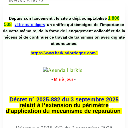
INFORMATIONS
1 806
Depuis son lancement , le site a déjà comptabilisé
508
un chiffre qui témoigne de l’importance
visiteurs uniques
de cette mémoire, de la force de l’engagement collectif et de la
nécessité de continuer ce travail de transmission avec dignité
et constance.
https://www.harkisdordogne.com/
-
Mis à jour
-
Décret n° 2025-882 du 3 septembre 2025
relatif à l’extension du périmètre
d’application du mécanisme de réparation
Décret n o 2025-882 du 3 septembre 2025