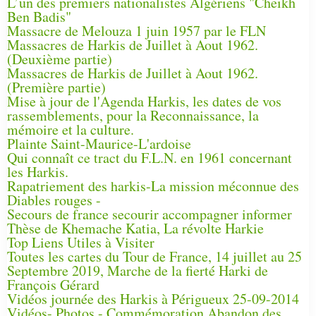
L’un des premiers nationalistes Algériens "Cheikh
Ben Badis"
Massacre de Melouza 1 juin 1957 par le FLN
Massacres de Harkis de Juillet à Aout 1962.
(Deuxième partie)
Massacres de Harkis de Juillet à Aout 1962.
(Première partie)
Mise à jour de l'Agenda Harkis, les dates de vos
rassemblements, pour la Reconnaissance, la
mémoire et la culture.
Plainte Saint-Maurice-L'ardoise
Qui connaît ce tract du F.L.N. en 1961 concernant
les Harkis.
Rapatriement des harkis-La mission méconnue des
Diables rouges -
Secours de france secourir accompagner informer
Thèse de Khemache Katia, La révolte Harkie
Top Liens Utiles à Visiter
Toutes les cartes du Tour de France, 14 juillet au 25
Septembre 2019, Marche de la fierté Harki de
François Gérard
Vidéos journée des Harkis à Périgueux 25-09-2014
Vidéos- Photos - Commémoration Abandon des