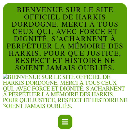
BIENVENUE SUR LE SITE
OFFICIEL DE HARKIS
DORDOGNE. MERCI À TOUS
CEUX QUI, AVEC FORCE ET
DIGNITÉ, S’ACHARNENT À
PERPÉTUER LA MÉMOIRE DES
HARKIS, POUR QUE JUSTICE,
RESPECT ET HISTOIRE NE
SOIENT JAMAIS OUBLIÉS.