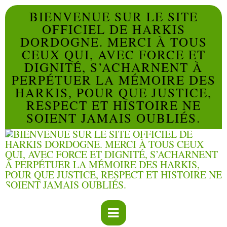
BIENVENUE SUR LE SITE
OFFICIEL DE HARKIS
DORDOGNE. MERCI À TOUS
CEUX QUI, AVEC FORCE ET
DIGNITÉ, S’ACHARNENT À
PERPÉTUER LA MÉMOIRE DES
HARKIS, POUR QUE JUSTICE,
RESPECT ET HISTOIRE NE
SOIENT JAMAIS OUBLIÉS.