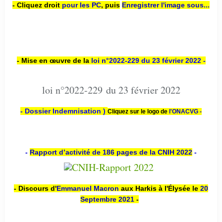
- Cliquez droit
pour les PC
,
puis
Enregistrer l'image sous...
- Mise en œuvre de la
loi n
°2022-229
du 23 février 2022 -
loi n°2022-229 du 23 février 2022
- Dossier Indemnisation )
Cliquez sur le logo de
l'ONACVG -
-
Rapport d’activité de 186 pages de la CNIH 2022
-
- Discours d'
Emmanuel Macron
aux Harkis à l'Élysée le
20
Septembre 2021
-