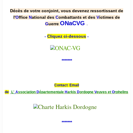
Décès de votre conjoint, vous devenez ressortissant de
l'
O
ffice
N
ational des
C
ombattants et des
V
ictimes de
.
ONaCVG
G
uerre
-
Cliquez ci-dessous
-
*******
Contact Email
de
L'
A
ssociation
D
épartementale
H
arkis
D
ordogne
V
euves et
O
rphelins
*******