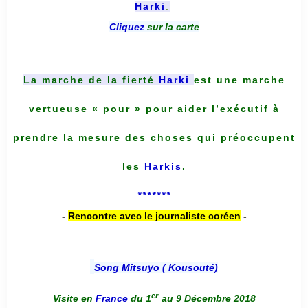
Harki
.
Cliquez
sur la carte
La marche de la fierté
Harki
est une marche
vertueuse « pour » pour aider l’exécutif à
prendre la mesure des choses qui préoccupent
les
Harkis
.
*******
-
Rencontre avec le journaliste coréen
-
Song Mitsuyo ( Kousouté
)
er
Visite en
France
du 1
au 9 Décembre 2018