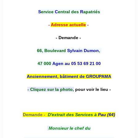
S
ervice
C
entral des
R
apatriés
-
Adresse actuelle
-
- Demande -
66, Boulevard
Sylvain Dumon
,
47 000
Agen
au 05 53 69 21 00
Anciennement, bâtiment de GROUPAMA
- Cliquez sur la photo,
pour voir le lieu -
Demande -
D'e
xtrait des Services à
Pau (64)
Monsieur le chef du