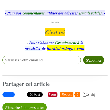
- Pour vos
commentaires
, utiliser des adresses
Emails valides
. -
*******
C'est ici
-
Pour s'abonner
Gratuitement à
la
harkisdordogne.com
newsletter
de
Partager cet article
Repost
0
S'inscrire à la newsletter