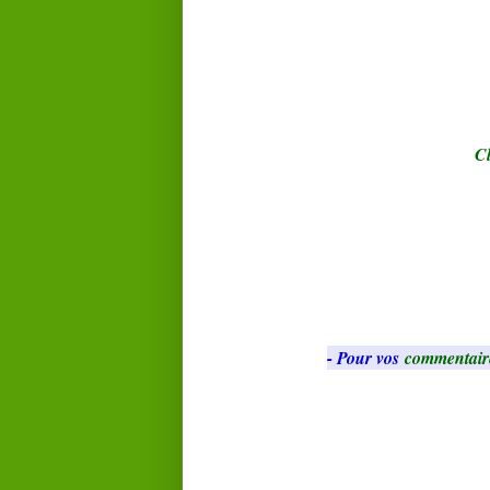
Cl
- Pour vos
commentair