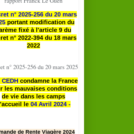
rapport Franck Le Guen
ret n° 2025-256 du 20 mars
25
portant modification du
arème fixé à l'article 9 du
ret n° 2022-394 du 18 mars
2022
et n° 2025-256 du 20 mars 2025
a
CEDH
condamne la France
r les mauvaises conditions
de vie dans les camps
'accueil le
04 Avril 2024 -
mande de Rente Viagère 2024