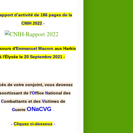
apport d’activité de 186 pages de la
CNIH 2022
-
scours d'
Emmanuel Macron
aux Harkis
à l'Élysée le
20 Septembre 2021
-
cès de votre conjoint, vous devenez
ssortissant de l'
O
ffice
N
ational des
C
ombattants et des
V
ictimes de
.
ONaCVG
G
uerre
-
Cliquez ci-dessous
-