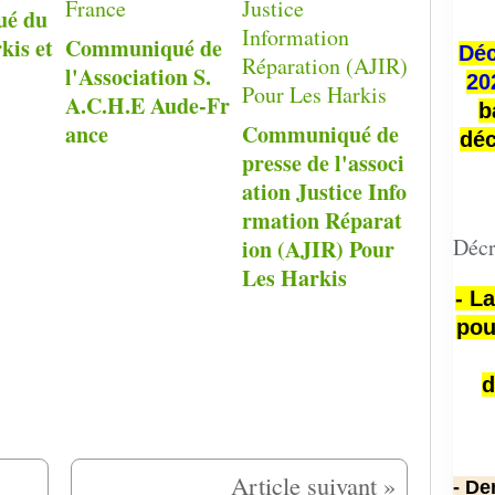
é du
kis et
Communiqué de
Déc
l'Association S.
20
A.C.H.E Aude-Fr
b
ance
Communiqué de
déc
presse de l'associ
ation Justice Info
rmation Réparat
Décr
ion (AJIR) Pour
Les Harkis
- L
pou
d
- De