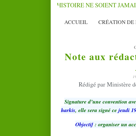
ACCUEIL
CRÉATION DE 
Note aux rédact
1
Rédigé par Ministère d
Signature d’une convention av
harkis
, elle sera signé ce
jeudi 1
Objectif
: organiser un ac