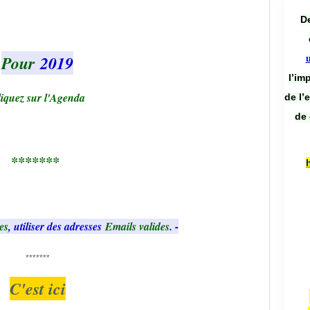
De
Pour
2019
l’im
iquez sur l'Agenda
de l’
de 
*******
es
, utiliser des adresses
Emails valides
. -
*******
C'est ici