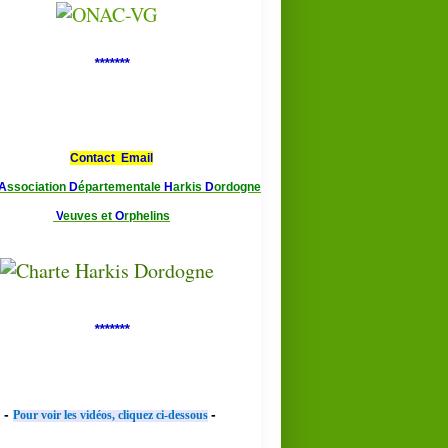
*******
Contact Email
A
ssociation
D
épartementale
H
arkis
D
ordogne
V
euves et
O
rphelins
*******
-
-
Pour voir les vidéos, cliquez ci-dessous