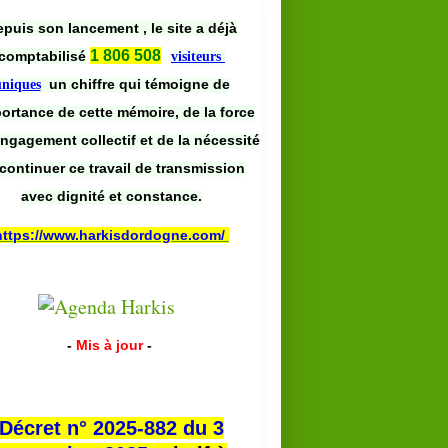
puis son lancement , le site a déjà
1 806 508
comptabilisé
visiteurs
un chiffre qui témoigne de
uniques
portance de cette mémoire, de la force
engagement collectif et de la nécessité
continuer ce travail de transmission
avec dignité et constance.
https://www.harkisdordogne.com/
-
Mis à jour
-
Décret n° 2025-882 du 3