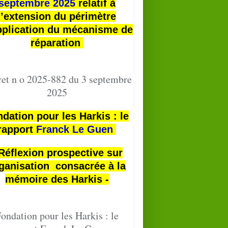
septembre 2025
relatif à
l’extension du périmètre
pplication du mécanisme de
réparation
et n o 2025-882 du 3 septembre
2025
dation pour les Harkis : le
rapport
Franck Le Guen
 Réflexion prospective sur
ganisation consacrée à la
mémoire des Harkis -
ondation pour les Harkis : le