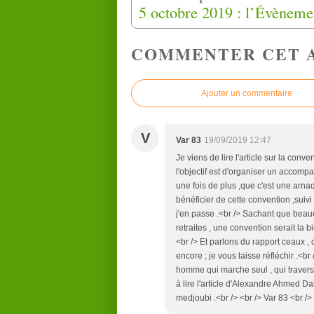
COMMENTER CET 
Ajouter un commentaire
V
Var 83
19/09/2019 12:47
Je viens de lire l'article sur la con
l'objectif est d'organiser un accomp
une fois de plus ,que c'est une arnaq
bénéficier de cette convention ,suivi d
j'en passe .<br /> Sachant que beau
retraites , une convention serait la 
<br /> Et parlons du rapport ceaux , 
encore ; je vous laisse réfléchir .<br 
homme qui marche seul , qui traverse 
à lire l'article d'Alexandre Ahme
medjoubi .<br /> <br /> Var 83 <br />