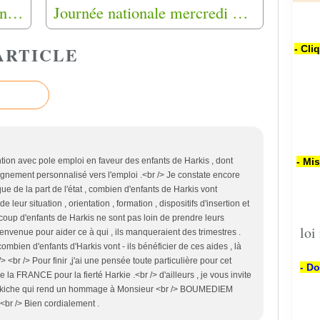
5 octobre 2019 : l’Évènement ! inauguration du Conservatoire National de la Mémoire des Français d’AFN à Aix en Provence (13)
Journée nationale mercredi 25 Septembre 2019 ( Hommage aux harkis et autres membres des formations supplétives )
ARTICLE
- Cli
- Mi
vention avec pole emploi en faveur des enfants de Harkis , dont
agnement personnalisé vers l'emploi .<br /> Je constate encore
ue de la part de l'état , combien d'enfants de Harkis vont
e leur situation , orientation , formation , dispositifs d'insertion et
coup d'enfants de Harkis ne sont pas loin de prendre leurs
loi
bienvenue pour aider ce à qui , ils manqueraient des trimestres .
combien d'enfants d'Harkis vont - ils bénéficier de ces aides , là
/> <br /> Pour finir ,j'ai une pensée toute particulière pour cet
- Do
la FRANCE pour la fierté Harkie .<br /> d'ailleurs , je vous invite
d Dakiche qui rend un hommage à Monsieur <br /> BOUMEDIEM
 <br /> Bien cordialement .