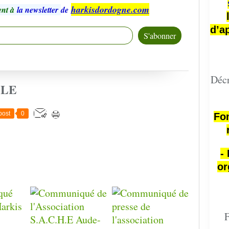
harkisdordogne.com
nt à
la newsletter
de
d’a
Décr
CLE
post
0
Fon
-
or
F