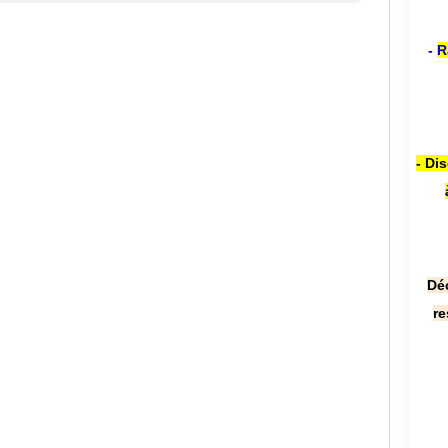
-
R
- Di
Dé
re