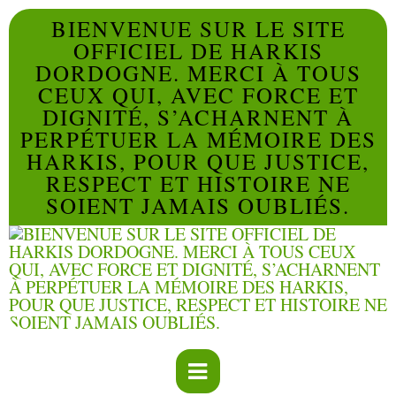
BIENVENUE SUR LE SITE
OFFICIEL DE HARKIS
DORDOGNE. MERCI À TOUS
CEUX QUI, AVEC FORCE ET
DIGNITÉ, S’ACHARNENT À
PERPÉTUER LA MÉMOIRE DES
HARKIS, POUR QUE JUSTICE,
RESPECT ET HISTOIRE NE
SOIENT JAMAIS OUBLIÉS.