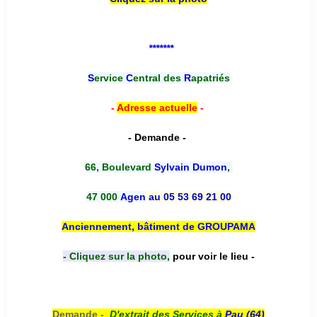
*******
S
ervice
C
entral des
R
apatriés
-
Adresse actuelle
-
- Demande -
66, Boulevard
Sylvain Dumon
,
47 000
Agen
au 05 53 69 21 00
Anciennement, bâtiment de GROUPAMA
- Cliquez sur la photo,
pour voir le lieu -
Demande -
D'e
xtrait des Services à
Pau (64)