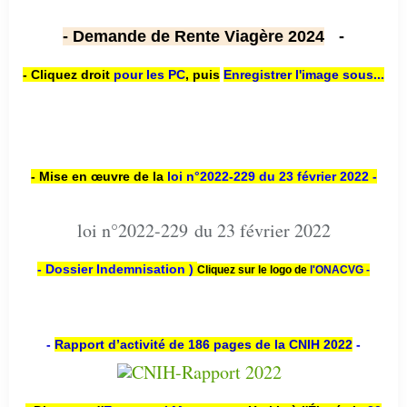
- Demande de Rente Viagère 2024
-
- Cliquez droit
pour les PC
,
puis
Enregistrer l'image sous...
- Mise en œuvre de la
loi n
°2022-229
du 23 février 2022 -
loi n°2022-229 du 23 février 2022
- Dossier Indemnisation )
Cliquez sur le logo de
l'ONACVG -
-
Rapport d’activité de 186 pages de la CNIH 2022
-