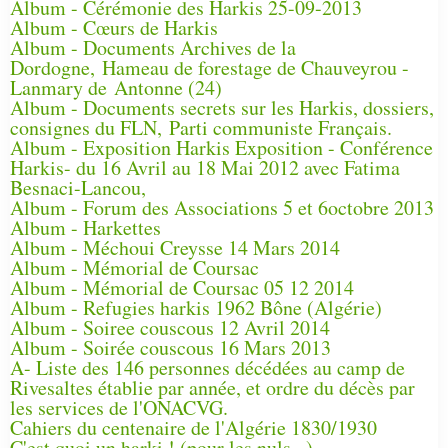
Album - Cérémonie des Harkis 25-09-2013
Album - Cœurs de Harkis
Album - Documents Archives de la
Dordogne, Hameau de forestage de Chauveyrou -
Lanmary de Antonne (24)
Album - Documents secrets sur les Harkis, dossiers,
consignes du FLN, Parti communiste Français.
Album - Exposition Harkis Exposition - Conférence
Harkis- du 16 Avril au 18 Mai 2012 avec Fatima
Besnaci-Lancou,
Album - Forum des Associations 5 et 6octobre 2013
Album - Harkettes
Album - Méchoui Creysse 14 Mars 2014
Album - Mémorial de Coursac
Album - Mémorial de Coursac 05 12 2014
Album - Refugies harkis 1962 Bône (Algérie)
Album - Soiree couscous 12 Avril 2014
Album - Soirée couscous 16 Mars 2013
A- Liste des 146 personnes décédées au camp de
Rivesaltes établie par année, et ordre du décès par
les services de l'ONACVG.
Cahiers du centenaire de l'Algérie 1830/1930
C'est quoi un harki ! (pour les nuls...)