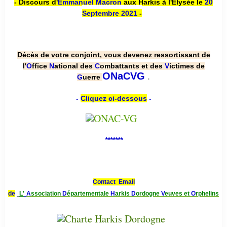
- Discours d'
Emmanuel Macron
aux Harkis à l'Élysée le
20
Septembre 2021
-
Décès de votre conjoint, vous devenez ressortissant de
l'
O
ffice
N
ational des
C
ombattants et des
V
ictimes de
.
ONaCVG
G
uerre
-
Cliquez ci-dessous
-
*******
Contact Email
de
L'
A
ssociation
D
épartementale
H
arkis
D
ordogne
V
euves et
O
rphelins