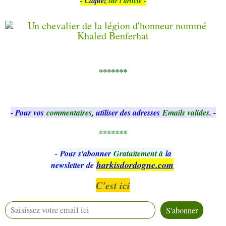
-
Cliquez
sur l'article -
*******
- Pour vos
commentaires
, utiliser des adresses
Emails valides
. -
*******
-
Pour s'abonner
Gratuitement à
la
harkisdordogne.com
newsletter
de
C'est ici