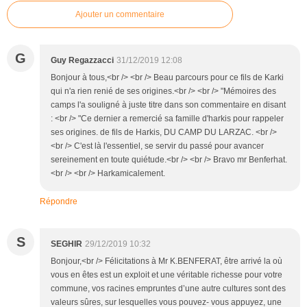
Ajouter un commentaire
G
Guy Regazzacci
31/12/2019 12:08
Bonjour à tous,<br /> <br /> Beau parcours pour ce fils de Karki
qui n'a rien renié de ses origines.<br /> <br /> "Mémoires des
camps l'a souligné à juste titre dans son commentaire en disant
: <br /> "Ce dernier a remercié sa famille d'harkis pour rappeler
ses origines. de fils de Harkis, DU CAMP DU LARZAC. <br />
<br /> C'est là l'essentiel, se servir du passé pour avancer
sereinement en toute quiétude.<br /> <br /> Bravo mr Benferhat.
<br /> <br /> Harkamicalement.
Répondre
S
SEGHIR
29/12/2019 10:32
Bonjour,<br /> Félicitations à Mr K.BENFERAT, être arrivé la où
vous en êtes est un exploit et une véritable richesse pour votre
commune, vos racines empruntes d’une autre cultures sont des
valeurs sûres, sur lesquelles vous pouvez- vous appuyez, une