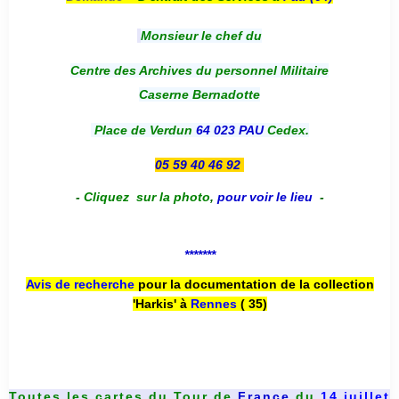
Monsieur le chef du
Centre des Archives du personnel Militaire
Caserne Bernadotte
Place de Verdun
64 023 PAU
Cedex.
05 59 40 46 92
-
Cliquez sur la photo
,
pour voir le lieu
-
*******
Avis de recherche
pour la documentation de la collection
'Harkis' à
Rennes
( 35)
Toutes les cartes du
Tour de
France
du
14 juillet