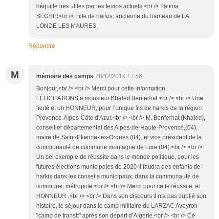
béquille très utiles par les temps actuels.<br /> Fatima
SEGHIR<br /> Fille de harkis, ancienne du hameau de LA
LONDE LES MAURES.
Répondre
M
mémoire des camps
28/12/2019 17:56
Bonjour,<br /> <br /> Merci pour cette information,
FÉLICITATIONS a monsieur Khaled Benferhat.<br /> <br /> Une
fierté et un HONNEUR, pour l’unique fils de harkis de la région
Provence-Alpes-Côte d'Azur.<br /> <br /> M. Benferhat (Khaled),
conseiller départemental des Alpes-de-Haute-Provence,(04),
maire de Saint-Etienne-les-Orgues (04), et vice président de la
communauté de commune montagne de Lure (04).<br /> <br />
Un bel exemple de réussite dans le monde politique, pour les
futures élections municipales de 2020 il faudra des enfants de
harkis dans les conseils municipaux, dans la communauté de
commune, métropole.<br /> <br /> Merci pour cette réussite, et
HONNEUR .<br /> <br /> Dans son discours il n'a pas oublié son
histoire, le séjour dans le camp militaire du LARZAC Aveyron
"camp de transit" après son départ d’Algérie.<br /> <br /> Ce