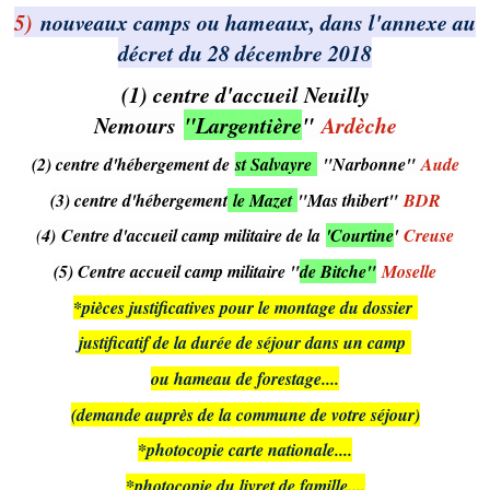
5)
nouveaux camps ou hameaux, dans l'annexe au
décret du 28 décembre 2018
(1) centre d'accueil Neuilly
Nemours
"Largentière
"
Ardèche
(2) centre d'hébergement de
st Salvayre
"Narbonne"
Aude
(3) centre d'hébergement
le Mazet
"Mas thibert"
BDR
(
4) Centre d'accueil camp militaire de la
'Courtine
'
Creuse
(5) Centre accueil camp militaire "
de Bitche"
Moselle
*pièces justificatives pour le montage du dossier
justificatif de la durée de séjour dans un camp
ou hameau de forestage....
(demande auprès de la commune de votre séjour)
*photocopie carte nationale....
*photocopie du livret de famille....