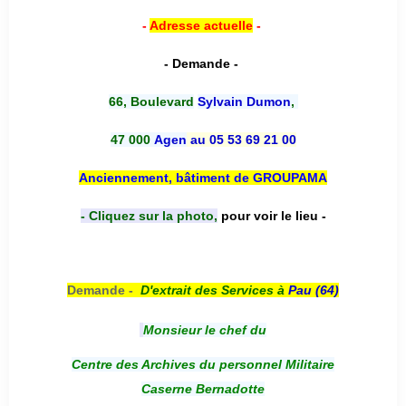
-
Adresse actuelle
-
- Demande -
66, Boulevard
Sylvain Dumon
,
47 000
Agen
au 05 53 69 21 00
Anciennement, bâtiment de GROUPAMA
- Cliquez sur la photo,
pour voir le lieu -
Demande -
D'e
xtrait des Services à
Pau (64)
Monsieur le chef du
Centre des Archives du personnel Militaire
Caserne Bernadotte