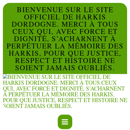
BIENVENUE SUR LE SITE
OFFICIEL DE HARKIS
DORDOGNE. MERCI À TOUS
CEUX QUI, AVEC FORCE ET
DIGNITÉ, S’ACHARNENT À
PERPÉTUER LA MÉMOIRE DES
HARKIS, POUR QUE JUSTICE,
RESPECT ET HISTOIRE NE
SOIENT JAMAIS OUBLIÉS.