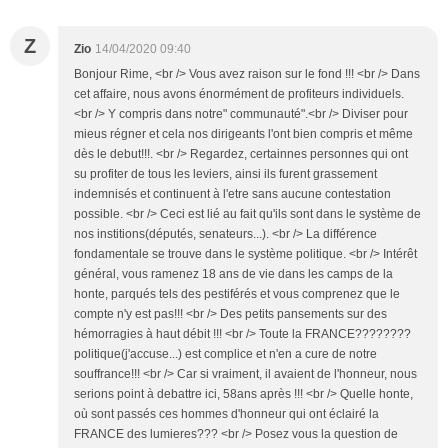
Z
Zio
14/04/2020 09:40
Bonjour Rime, <br /> Vous avez raison sur le fond !!! <br /> Dans
cet affaire, nous avons énormément de profiteurs individuels.
<br /> Y compris dans notre" communauté".<br /> Diviser pour
mieus régner et cela nos dirigeants l'ont bien compris et même
dès le debut!!!. <br /> Regardez, certainnes personnes qui ont
su profiter de tous les leviers, ainsi ils furent grassement
indemnisés et continuent à l'etre sans aucune contestation
possible. <br /> Ceci est lié au fait qu'ils sont dans le système de
nos institions(députés, senateurs...). <br /> La différence
fondamentale se trouve dans le système politique. <br /> Intérêt
général, vous ramenez 18 ans de vie dans les camps de la
honte, parqués tels des pestiférés et vous comprenez que le
compte n'y est pas!!! <br /> Des petits pansements sur des
hémorragies à haut débit !!! <br /> Toute la FRANCE????????
politique(j'accuse...) est complice et n'en a cure de notre
souffrance!!! <br /> Car si vraiment, il avaient de l'honneur, nous
serions point à debattre ici, 58ans après !!! <br /> Quelle honte,
où sont passés ces hommes d'honneur qui ont éclairé la
FRANCE des lumieres??? <br /> Posez vous la question de