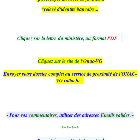
*relevé d'identité bancaire...
Cliquez sur la
lettre
du ministère, au format
PDF
Cliquez sur le site de l'
Onac-VG
Envoyer votre dossier complet au service de proximité de l'ONAC-
VG rattaché
- Pour vos
commentaires
, utiliser des adresses
Emails valides
. -
*******