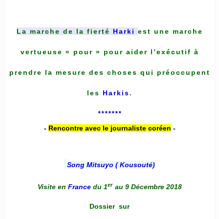
La marche de la fierté
Harki
est une marche
vertueuse « pour » pour aider l’exécutif à
prendre la mesure des choses qui préoccupent
les
Harkis
.
*******
-
Rencontre avec le journaliste coréen
-
Song Mitsuyo ( Kousouté
)
er
Visite en
France
du 1
au 9 Décembre 2018
Dossier
sur