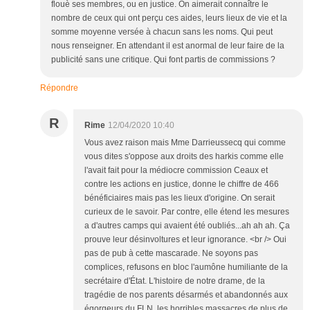
flouè ses membres, ou en justice. On aimerait connaître le
nombre de ceux qui ont perçu ces aides, leurs lieux de vie et la
somme moyenne versée à chacun sans les noms. Qui peut
nous renseigner. En attendant il est anormal de leur faire de la
publicité sans une critique. Qui font partis de commissions ?
Répondre
R
Rime
12/04/2020 10:40
Vous avez raison mais Mme Darrieussecq qui comme
vous dites s'oppose aux droits des harkis comme elle
l'avait fait pour la médiocre commission Ceaux et
contre les actions en justice, donne le chiffre de 466
bénéficiaires mais pas les lieux d'origine. On serait
curieux de le savoir. Par contre, elle étend les mesures
a d'autres camps qui avaient été oubliés...ah ah ah. Ça
prouve leur désinvoltures et leur ignorance. <br /> Oui
pas de pub à cette mascarade. Ne soyons pas
complices, refusons en bloc l'aumône humiliante de la
secrétaire d'État. L'histoire de notre drame, de la
tragédie de nos parents désarmés et abandonnés aux
égorgeurs du FLN, les horribles massacres de plus de