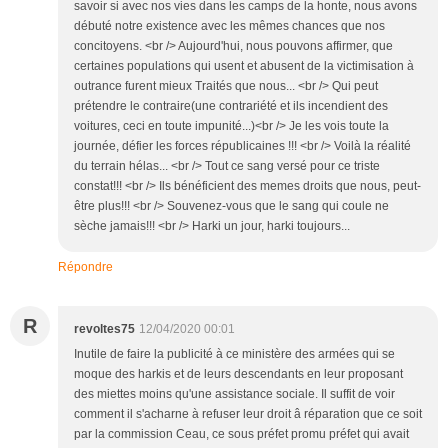
savoir si avec nos vies dans les camps de la honte, nous avons
débuté notre existence avec les mêmes chances que nos
concitoyens. <br /> Aujourd'hui, nous pouvons affirmer, que
certaines populations qui usent et abusent de la victimisation à
outrance furent mieux Traités que nous... <br /> Qui peut
prétendre le contraire(une contrariété et ils incendient des
voitures, ceci en toute impunité...)<br /> Je les vois toute la
journée, défier les forces républicaines !!! <br /> Voilà la réalité
du terrain hélas... <br /> Tout ce sang versé pour ce triste
constat!!! <br /> Ils bénéficient des memes droits que nous, peut-
être plus!!! <br /> Souvenez-vous que le sang qui coule ne
sèche jamais!!! <br /> Harki un jour, harki toujours...
Répondre
R
revoltes75
12/04/2020 00:01
Inutile de faire la publicité à ce ministère des armées qui se
moque des harkis et de leurs descendants en leur proposant
des miettes moins qu'une assistance sociale. Il suffit de voir
comment il s'acharne à refuser leur droit â réparation que ce soit
par la commission Ceau, ce sous préfet promu préfet qui avait