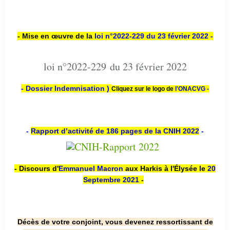
- Mise en œuvre de la
loi n
°2022-229
du 23 février 2022 -
loi n°2022-229 du 23 février 2022
- Dossier Indemnisation )
Cliquez sur le logo de
l'ONACVG -
-
Rapport d’activité de 186 pages de la CNIH 2022
-
- Discours d'
Emmanuel Macron
aux Harkis à l'Élysée le
20
Septembre 2021
-
Décès de votre conjoint, vous devenez ressortissant de