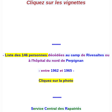
Cliquez sur les vignettes
*******
-
Liste des 146 personnes
décédées
au camp
de
Rivesaltes
ou
à l'hôpital du nord de
Perpignan
-
entre
1962
et
1965 -
Cliquez sur la photo
*******
S
ervice
C
entral des
R
apatriés