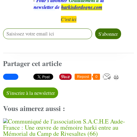
-
Pour s'abonner
Gratuitement à
la
newsletter
de
harkisdordogne.com
C'est ici
Partager cet article
Repost
0
S'inscrire à la newsletter
Vous aimerez aussi :