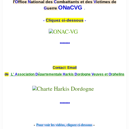
l'
O
ffice
N
ational des
C
ombattants et des
V
ictimes de
.
ONaCVG
G
uerre
-
Cliquez ci-dessous
-
*******
Contact Email
de
L'
A
ssociation
D
épartementale
H
arkis
D
ordogne
V
euves et
O
rphelins
*******
-
-
Pour voir les vidéos, cliquez ci-dessous