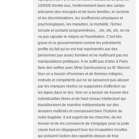
100000 d'entre eux, l'enfermement dans des camps
précaires des rescapés et de leurs familles, le racisme
et les discriminations, les souffrances physiques et
psychologiques, les maladies, la mortalité, l'échec
sociale et scolaire programmèees, ...etc, etc, etc, on ne
va pas rajouter le mépris et l'humiliation. C'est très
grave et ce gouvernement comme les précédents
profite du fait qu'on est mal représentés par des
personnes pas assez formées et ne maîtrisant pas les
manipulations politiques. Il ne suffit pas d'aller â Paris
faire des selfies avec Mme Darrieussecq ou M. Macron.
Non on a besoin d'hommes et de femmes intégres,
instruits et compétents qui ne se laisseront pas abuser
par les marques réelles ou supposées d'affection ou
les tapes dans le dos. Non on a besoin de trouver des
individualites libres et de haut niveau intellectuel qui
travailleraient de manière indépendante sur des
dossiers maîtrisés et connaissant bien l'histoire de
notre tragédie. Il est urgent de les chercher, de les
trouver et de les convaincre de s'engager pour la juste
cause tout en dégageant tous les incapables incultes
qui polluent l'action des rapatriés depuis de trop