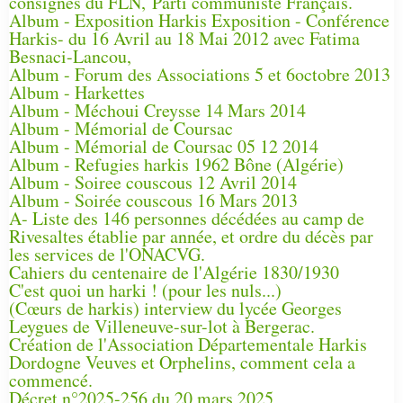
consignes du FLN, Parti communiste Français.
Album - Exposition Harkis Exposition - Conférence
Harkis- du 16 Avril au 18 Mai 2012 avec Fatima
Besnaci-Lancou,
Album - Forum des Associations 5 et 6octobre 2013
Album - Harkettes
Album - Méchoui Creysse 14 Mars 2014
Album - Mémorial de Coursac
Album - Mémorial de Coursac 05 12 2014
Album - Refugies harkis 1962 Bône (Algérie)
Album - Soiree couscous 12 Avril 2014
Album - Soirée couscous 16 Mars 2013
A- Liste des 146 personnes décédées au camp de
Rivesaltes établie par année, et ordre du décès par
les services de l'ONACVG.
Cahiers du centenaire de l'Algérie 1830/1930
C'est quoi un harki ! (pour les nuls...)
(Cœurs de harkis) interview du lycée Georges
Leygues de Villeneuve-sur-lot à Bergerac.
Création de l'Association Départementale Harkis
Dordogne Veuves et Orphelins, comment cela a
commencé.
Décret n°2025-256 du 20 mars 2025