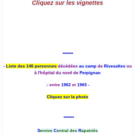
Cliquez sur les vignettes
*******
-
Liste des 146 personnes
décédées
au camp
de
Rivesaltes
ou
à l'hôpital du nord de
Perpignan
-
entre
1962
et
1965 -
Cliquez sur la photo
*******
S
ervice
C
entral des
R
apatriés