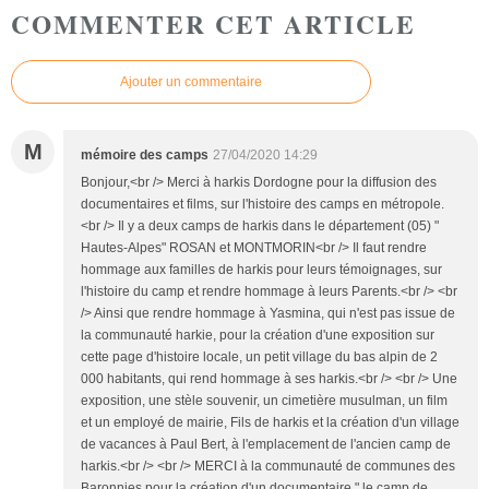
COMMENTER CET ARTICLE
Ajouter un commentaire
M
mémoire des camps
27/04/2020 14:29
Bonjour,<br /> Merci à harkis Dordogne pour la diffusion des
documentaires et films, sur l'histoire des camps en métropole.
<br /> Il y a deux camps de harkis dans le département (05) "
Hautes-Alpes" ROSAN et MONTMORIN<br /> Il faut rendre
hommage aux familles de harkis pour leurs témoignages, sur
l'histoire du camp et rendre hommage à leurs Parents.<br /> <br
/> Ainsi que rendre hommage à Yasmina, qui n'est pas issue de
la communauté harkie, pour la création d'une exposition sur
cette page d'histoire locale, un petit village du bas alpin de 2
000 habitants, qui rend hommage à ses harkis.<br /> <br /> Une
exposition, une stèle souvenir, un cimetière musulman, un film
et un employé de mairie, Fils de harkis et la création d'un village
de vacances à Paul Bert, à l'emplacement de l'ancien camp de
harkis.<br /> <br /> MERCI à la communauté de communes des
Baronnies pour la création d'un documentaire " le camp de