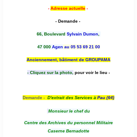
-
Adresse actuelle
-
- Demande -
66, Boulevard
Sylvain Dumon
,
47 000
Agen
au 05 53 69 21 00
Anciennement, bâtiment de GROUPAMA
- Cliquez sur la photo,
pour voir le lieu -
Demande -
D'e
xtrait des Services à
Pau (64)
Monsieur le chef du
Centre des Archives du personnel Militaire
Caserne Bernadotte