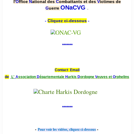
l'
O
ffice
N
ational des
C
ombattants et des
V
ictimes de
.
ONaCVG
G
uerre
-
Cliquez ci-dessous
-
*******
Contact Email
de
L'
A
ssociation
D
épartementale
H
arkis
D
ordogne
V
euves et
O
rphelins
*******
-
-
Pour voir les vidéos, cliquez ci-dessous