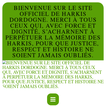
BIENVENUE SUR LE SITE
OFFICIEL DE HARKIS
DORDOGNE. MERCI À TOUS
CEUX QUI, AVEC FORCE ET
DIGNITÉ, S’ACHARNENT À
PERPÉTUER LA MÉMOIRE DES
HARKIS, POUR QUE JUSTICE,
RESPECT ET HISTOIRE NE
SOIENT JAMAIS OUBLIÉS.