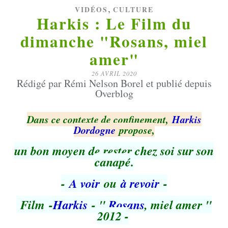
,
VIDÉOS
CULTURE
Harkis : Le Film du
dimanche "Rosans, miel
amer"
26 AVRIL 2020
Rédigé par Rémi Nelson Borel et publié depuis
Overblog
Dans ce contexte de confinement,
Harkis
Dordogne
propose,
un bon moyen de rester chez soi sur son
canapé.
-
A voir
ou
à revoir
-
Film -
Harkis
- "
Rosans
, miel amer "
2012 -