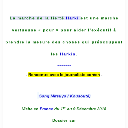
La marche de la fierté
Harki
est une marche
vertueuse « pour » pour aider l’exécutif à
prendre la mesure des choses qui préoccupent
les
Harkis
.
*******
-
Rencontre avec le journaliste coréen
-
Song Mitsuyo ( Kousouté
)
er
Visite en
France
du 1
au 9 Décembre 2018
Dossier
sur