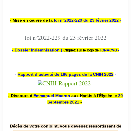
- Mise en œuvre de la
loi n
°2022-229
du 23 février 2022 -
loi n°2022-229 du 23 février 2022
- Dossier Indemnisation )
Cliquez sur le logo de
l'ONACVG -
-
Rapport d’activité de 186 pages de la CNIH 2022
-
- Discours d'
Emmanuel Macron
aux Harkis à l'Élysée le
20
Septembre 2021
-
Décès de votre conjoint, vous devenez ressortissant de