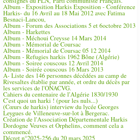
consignes du FLN, Parti communiste Français.
Album - Exposition Harkis Exposition - Conférence
Harkis- du 16 Avril au 18 Mai 2012 avec Fatima
Besnaci-Lancou,
Album - Forum des Associations 5 et 6octobre 2013
Album - Harkettes
Album - Méchoui Creysse 14 Mars 2014
Album - Mémorial de Coursac
Album - Mémorial de Coursac 05 12 2014
Album - Refugies harkis 1962 Bône (Algérie)
Album - Soiree couscous 12 Avril 2014
Album - Soirée couscous 16 Mars 2013
A- Liste des 146 personnes décédées au camp de
Rivesaltes établie par année, et ordre du décès par
les services de l'ONACVG.
Cahiers du centenaire de l'Algérie 1830/1930
C'est quoi un harki ! (pour les nuls...)
(Cœurs de harkis) interview du lycée Georges
Leygues de Villeneuve-sur-lot à Bergerac.
Création de l'Association Départementale Harkis
Dordogne Veuves et Orphelins, comment cela a
commencé.
Décret n°2025-256 du 20 mars 2025