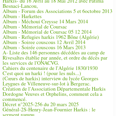
Harkis- du 16 Avril au 18 Mai 2012 avec Fatima
Besnaci-Lancou,
Album - Forum des Associations 5 et 6octobre 2013
Album - Harkettes
Album - Méchoui Creysse 14 Mars 2014
Album - Mémorial de Coursac
Album - Mémorial de Coursac 05 12 2014
Album - Refugies harkis 1962 Bône (Algérie)
Album - Soiree couscous 12 Avril 2014
Album - Soirée couscous 16 Mars 2013
A- Liste des 146 personnes décédées au camp de
Rivesaltes établie par année, et ordre du décès par
les services de l'ONACVG.
Cahiers du centenaire de l'Algérie 1830/1930
C'est quoi un harki ! (pour les nuls...)
(Cœurs de harkis) interview du lycée Georges
Leygues de Villeneuve-sur-lot à Bergerac.
Création de l'Association Départementale Harkis
Dordogne Veuves et Orphelins, comment cela a
commencé.
Décret n°2025-256 du 20 mars 2025
Général-2S-Henry-Jean-Fournier Harkis : le
serment rompu