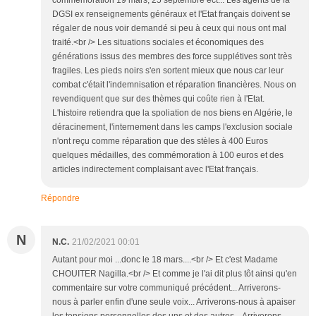
commémoration 19 mars, 25 septembre ect... Les agents de la
DGSI ex renseignements généraux et l'Etat français doivent se
régaler de nous voir demandé si peu à ceux qui nous ont mal
traité.<br /> Les situations sociales et économiques des
générations issus des membres des force supplétives sont très
fragiles. Les pieds noirs s'en sortent mieux que nous car leur
combat c'était l'indemnisation et réparation financières. Nous on
revendiquent que sur des thèmes qui coûte rien à l'Etat.
L'histoire retiendra que la spoliation de nos biens en Algérie, le
déracinement, l'internement dans les camps l'exclusion sociale
n'ont reçu comme réparation que des stèles à 400 Euros
quelques médailles, des commémoration à 100 euros et des
articles indirectement complaisant avec l'Etat français.
Répondre
N
N.C.
21/02/2021 00:01
Autant pour moi ...donc le 18 mars....<br /> Et c'est Madame
CHOUITER Nagilla.<br /> Et comme je l'ai dit plus tôt ainsi qu'en
commentaire sur votre communiqué précédent... Arriverons-
nous à parler enfin d'une seule voix... Arriverons-nous à apaiser