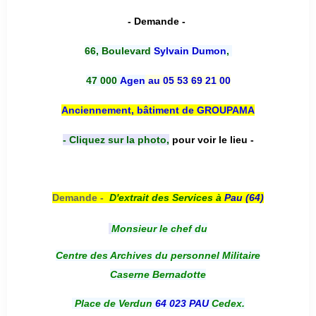
- Demande -
66, Boulevard
Sylvain Dumon
,
47 000
Agen
au 05 53 69 21 00
Anciennement, bâtiment de GROUPAMA
- Cliquez sur la photo,
pour voir le lieu -
Demande -
D'e
xtrait des Services à
Pau (64)
Monsieur le chef du
Centre des Archives du personnel Militaire
Caserne Bernadotte
Place de Verdun
64 023 PAU
Cedex.