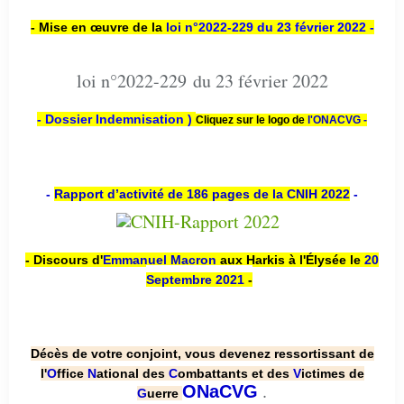
- Mise en œuvre de la
loi n
°2022-229
du 23 février 2022 -
loi n°2022-229 du 23 février 2022
- Dossier Indemnisation )
Cliquez sur le logo de
l'ONACVG -
-
Rapport d’activité de 186 pages de la CNIH 2022
-
- Discours d'
Emmanuel Macron
aux Harkis à l'Élysée le
20
Septembre 2021
-
Décès de votre conjoint, vous devenez ressortissant de
l'
O
ffice
N
ational des
C
ombattants et des
V
ictimes de
.
ONaCVG
G
uerre