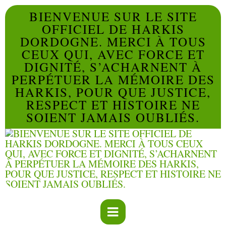
BIENVENUE SUR LE SITE
OFFICIEL DE HARKIS
DORDOGNE. MERCI À TOUS
CEUX QUI, AVEC FORCE ET
DIGNITÉ, S’ACHARNENT À
PERPÉTUER LA MÉMOIRE DES
HARKIS, POUR QUE JUSTICE,
RESPECT ET HISTOIRE NE
SOIENT JAMAIS OUBLIÉS.