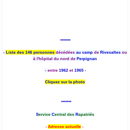
*******
-
Liste des 146 personnes
décédées
au camp
de
Rivesaltes
ou
à l'hôpital du nord de
Perpignan
-
entre
1962
et
1965 -
Cliquez sur la photo
*******
S
ervice
C
entral des
R
apatriés
-
Adresse actuelle
-