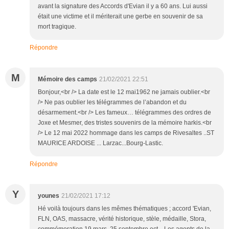
avant la signature des Accords d'Evian il y a 60 ans. Lui aussi
était une victime et il mériterait une gerbe en souvenir de sa
mort tragique.
Répondre
M
Mémoire des camps
21/02/2021 22:51
Bonjour,<br /> La date est le 12 mai1962 ne jamais oublier.<br
/> Ne pas oublier les télégrammes de l’abandon et du
désarmement.<br /> Les fameux… télégrammes des ordres de
Joxe et Mesmer, des tristes souvenirs de la mémoire harkis.<br
/> Le 12 mai 2022 hommage dans les camps de Rivesaltes ..ST
MAURICE ARDOISE ... Larzac...Bourg-Lastic.
Répondre
Y
younes
21/02/2021 17:12
Hé voilà toujours dans les mêmes thématiques ; accord 'Evian,
FLN, OAS, massacre, vérité historique, stèle, médaille, Stora,