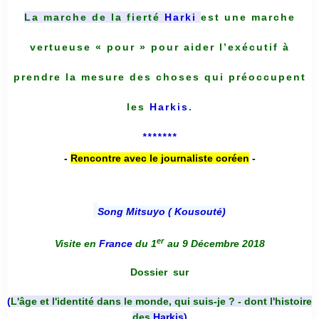
La marche de la fierté
Harki
est une marche
vertueuse « pour » pour aider l’exécutif à
prendre la mesure des choses qui préoccupent
les
Harkis
.
*******
-
Rencontre avec le journaliste coréen
-
Song Mitsuyo ( Kousouté
)
er
Visite en
France
du 1
au 9 Décembre 2018
Dossier
sur
(
L'âge et l'identité dans le monde, qui suis-je ? - dont l'histoire
des
Harkis
)