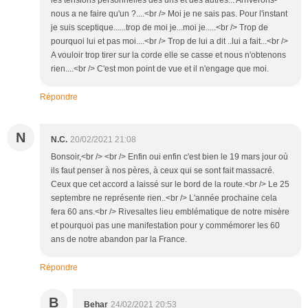
les tensions personnelles des uns et des autres... Arriverons-
nous a ne faire qu'un ?....<br /> Moi je ne sais pas. Pour l'instant
je suis sceptique......trop de moi je...moi je.....<br /> Trop de
pourquoi lui et pas moi....<br /> Trop de lui a dit ..lui a fait...<br />
A vouloir trop tirer sur la corde elle se casse et nous n'obtenons
rien....<br /> C'est mon point de vue et il n'engage que moi.
Répondre
N
N.C.
20/02/2021 21:08
Bonsoir,<br /> <br /> Enfin oui enfin c'est bien le 19 mars jour où
ils faut penser à nos pères, à ceux qui se sont fait massacré.
Ceux que cet accord a laissé sur le bord de la route.<br /> Le 25
septembre ne représente rien..<br /> L'année prochaine cela
fera 60 ans.<br /> Rivesaltes lieu emblématique de notre misère
et pourquoi pas une manifestation pour y commémorer les 60
ans de notre abandon par la France.
Répondre
B
Behar
24/02/2021 20:53