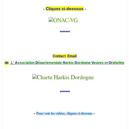
-
Cliquez ci-dessous
-
*******
Contact Email
de
L'
A
ssociation
D
épartementale
H
arkis
D
ordogne
V
euves et
O
rphelins
*******
-
-
Pour voir les vidéos, cliquez ci-dessous