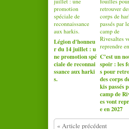
Légion d'honneu
r du 14 juillet : u
ne promotion spé
C’est un no
ciale de reconnai
spoir : les f
ssance aux harki
s pour retr
s.
des corps d
kis passés p
camp de Riv
es vont rep
e en 2027