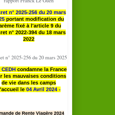
rapport Franck Le Guen
ret n° 2025-256 du 20 mars
25
portant modification du
arème fixé à l'article 9 du
ret n° 2022-394 du 18 mars
2022
et n° 2025-256 du 20 mars 2025
a
CEDH
condamne la France
r les mauvaises conditions
de vie dans les camps
'accueil le
04 Avril 2024 -
mande de Rente Viagère 2024