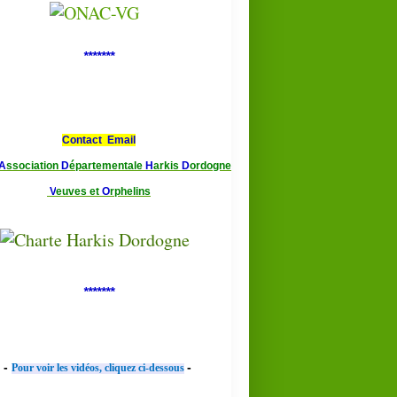
*******
Contact Email
A
ssociation
D
épartementale
H
arkis
D
ordogne
V
euves et
O
rphelins
*******
-
-
Pour voir les vidéos, cliquez ci-dessous