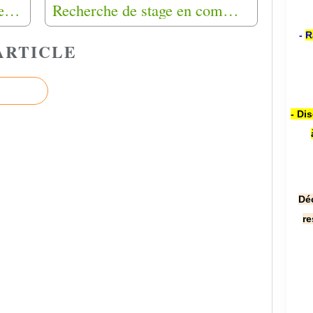
Dimanche 7 mars 2021 ​​​​​​​"Cœurs de harkis " en vidéo
Recherche de stage en communication pour une petite fille de harkis
-
R
ARTICLE
- Di
Dé
re