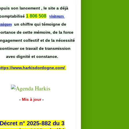
puis son lancement , le site a déjà
1 806 508
comptabilisé
visiteurs
un chiffre qui témoigne de
uniques
portance de cette mémoire, de la force
engagement collectif et de la nécessité
continuer ce travail de transmission
avec dignité et constance.
https://www.harkisdordogne.com/
-
Mis à jour
-
Décret n° 2025-882 du 3