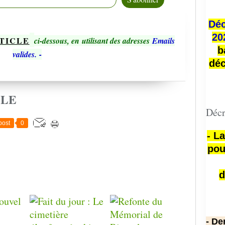
Déc
20
TICLE
ci-dessous, en utilisant des adresses
Emails
b
valides.
-
déc
CLE
Décr
post
0
- L
pou
d
- De