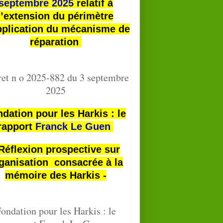
septembre 2025
relatif à
l’extension du périmètre
pplication du mécanisme de
réparation
et n o 2025-882 du 3 septembre
2025
dation pour les Harkis : le
rapport
Franck Le Guen
 Réflexion prospective sur
ganisation consacrée à la
mémoire des Harkis -
ondation pour les Harkis : le