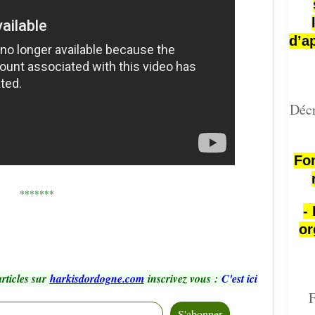
d’a
Décr
Fon
*******
-
or
rticles sur
harkisdordogne.com
inscrivez vous
:
C'est ici
F