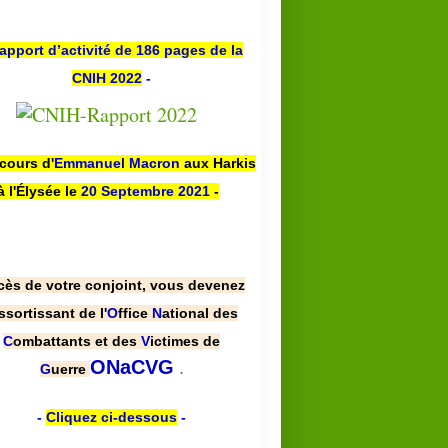
apport d’activité de 186 pages de la
CNIH 2022
-
scours d'
Emmanuel Macron
aux Harkis
à l'Élysée le
20 Septembre 2021
-
cès de votre conjoint, vous devenez
ssortissant de l'
O
ffice
N
ational des
C
ombattants et des
V
ictimes de
.
ONaCVG
G
uerre
-
Cliquez ci-dessous
-