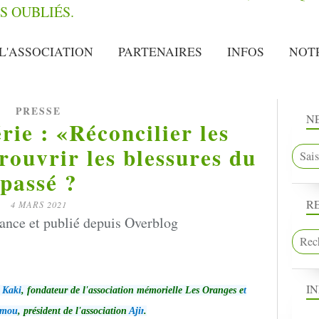
L'ASSOCIATION
PARTENAIRES
INFOS
NOT
PRESSE
N
rie : «Réconcilier les
ouvrir les blessures du
passé ?
R
4 MARS 2021
ance et publié depuis Overblog
I
Kaki
, fondateur de l'association mémorielle Les Oranges e
t
umou
, président de l'association
Ajir
.