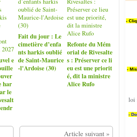
- Cli
Fait du jour : Le
cimetière d’enfa
Refonte du Mém
nts harkis oublié
orial de Rivesalte
uvel e
de Saint-Maurice
s : Préserver ce li
ouille
-l'Ardoise (30)
eu est une priorit
- Mi
ouver
é, dit la ministre
e har
Alice Rufo
ar le
esalt
loi
rendr
- Do