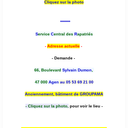
Cliquez sur la photo
*******
S
ervice
C
entral des
R
apatriés
-
Adresse actuelle
-
- Demande -
66, Boulevard
Sylvain Dumon
,
47 000
Agen
au 05 53 69 21 00
Anciennement, bâtiment de GROUPAMA
- Cliquez sur la photo,
pour voir le lieu -