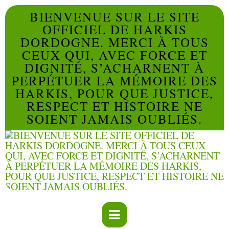
BIENVENUE SUR LE SITE
OFFICIEL DE HARKIS
DORDOGNE. MERCI À TOUS
CEUX QUI, AVEC FORCE ET
DIGNITÉ, S’ACHARNENT À
PERPÉTUER LA MÉMOIRE DES
HARKIS, POUR QUE JUSTICE,
RESPECT ET HISTOIRE NE
SOIENT JAMAIS OUBLIÉS.