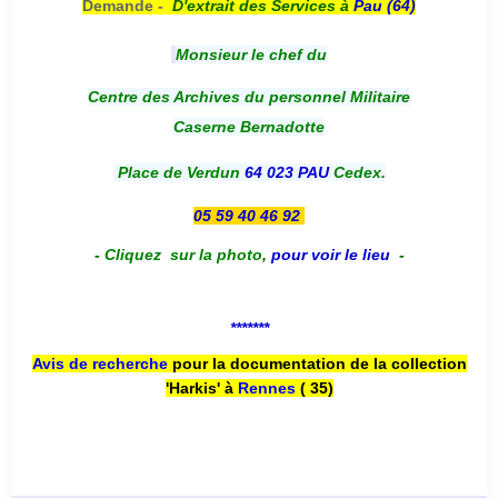
Demande -
D'e
xtrait des Services à
Pau (64)
Monsieur le chef du
Centre des Archives du personnel Militaire
Caserne Bernadotte
Place de Verdun
64 023 PAU
Cedex.
05 59 40 46 92
-
Cliquez sur la photo
,
pour voir le lieu
-
*******
Avis de recherche
pour la documentation de la collection
'Harkis' à
Rennes
( 35)