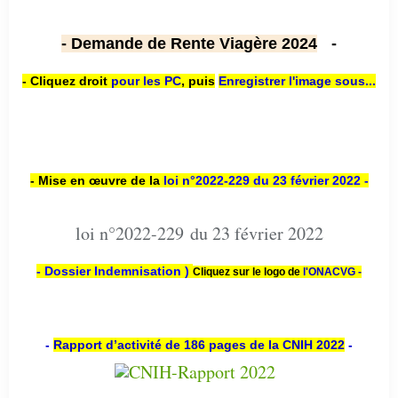
- Demande de Rente Viagère 2024
-
- Cliquez droit
pour les PC
,
puis
Enregistrer l'image sous...
- Mise en œuvre de la
loi n
°2022-229
du 23 février 2022 -
loi n°2022-229 du 23 février 2022
- Dossier Indemnisation )
Cliquez sur le logo de
l'ONACVG -
-
Rapport d’activité de 186 pages de la CNIH 2022
-