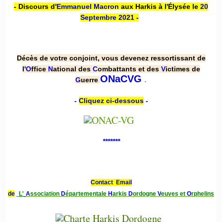
- Discours d'
Emmanuel Macron
aux Harkis à l'Élysée le
20
Septembre 2021
-
Décès de votre conjoint, vous devenez ressortissant de
l'
O
ffice
N
ational des
C
ombattants et des
V
ictimes de
.
ONaCVG
G
uerre
-
Cliquez ci-dessous
-
*******
Contact Email
de
L'
A
ssociation
D
épartementale
H
arkis
D
ordogne
V
euves et
O
rphelins