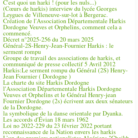
C'est quoi un harki ! (pour les nuls...)
(Cœurs de harkis) interview du lycée Georges
Leygues de Villeneuve-sur-lot à Bergerac.
Création de l'Association Départementale Harkis
Dordogne Veuves et Orphelins, comment cela a
commencé.
Décret n°2025-256 du 20 mars 2025
Général-2S-Henry-Jean-Fournier Harkis : le
serment rompu
Groupe de travail des associations de harkis, et
communiqué de presse collectif 5 Avril 2012
Harkis:Le serment rompu du Général (2S) Henry-
Jean Fournier ( Dordogne )
La charte du site Harkis Dordogne
l'Association Départementale Harkis Dordogne
Veuves et Orphelins et le Général Henry-jean
Fournier Dordogne (2s) écrivent aux deux sénateurs
de la Dordogne.
la symbolique de la danse orientale par Dyanka.
Les accords d'Évian 18 mars 1962
Loi no 2022-229 du 23 février 2022 portant
reconnaissance de la Nation envers les harkis
L’un des premiers nationalistes Algériens "Cheikh