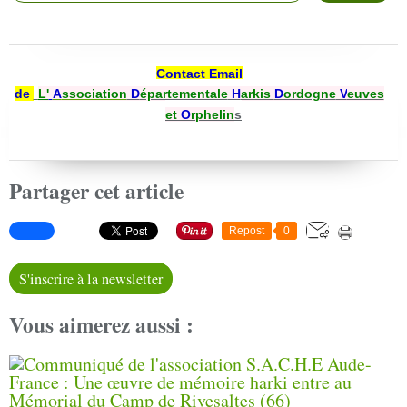
Contact Email
de
L'
A
ssociation
D
épartementale
H
arkis
D
ordogne
V
euves
et
O
rphelin
s
Partager cet article
Repost
0
S'inscrire à la newsletter
Vous aimerez aussi :