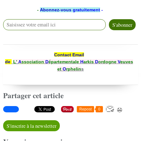
-
Abonnez-vous
gratuitement
-
Contact Email
de
L'
A
ssociation
D
épartementale
H
arkis
D
ordogne
V
euves
et
O
rphelin
s
Partager cet article
Repost
0
S'inscrire à la newsletter