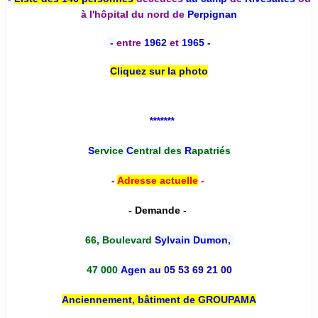
à l'hôpital du nord de
Perpignan
-
entre
1962
et
1965 -
Cliquez sur la photo
*******
S
ervice
C
entral des
R
apatriés
-
Adresse actuelle
-
- Demande -
66, Boulevard
Sylvain Dumon
,
47 000
Agen
au 05 53 69 21 00
Anciennement, bâtiment de GROUPAMA