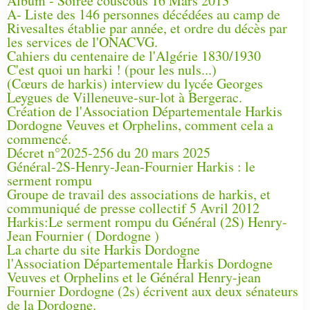
Album - Soirée couscous 16 Mars 2013
A- Liste des 146 personnes décédées au camp de
Rivesaltes établie par année, et ordre du décès par
les services de l'ONACVG.
Cahiers du centenaire de l'Algérie 1830/1930
C'est quoi un harki ! (pour les nuls...)
(Cœurs de harkis) interview du lycée Georges
Leygues de Villeneuve-sur-lot à Bergerac.
Création de l'Association Départementale Harkis
Dordogne Veuves et Orphelins, comment cela a
commencé.
Décret n°2025-256 du 20 mars 2025
Général-2S-Henry-Jean-Fournier Harkis : le
serment rompu
Groupe de travail des associations de harkis, et
communiqué de presse collectif 5 Avril 2012
Harkis:Le serment rompu du Général (2S) Henry-
Jean Fournier ( Dordogne )
La charte du site Harkis Dordogne
l'Association Départementale Harkis Dordogne
Veuves et Orphelins et le Général Henry-jean
Fournier Dordogne (2s) écrivent aux deux sénateurs
de la Dordogne.