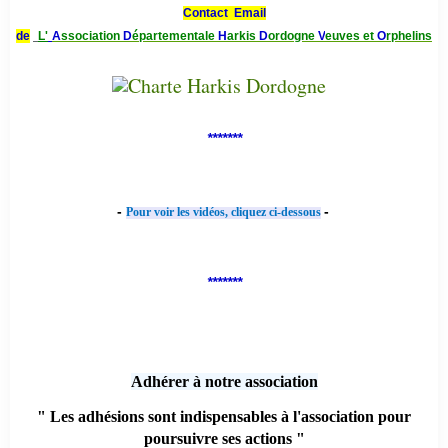
Contact Email
de
L'
A
ssociation
D
épartementale
H
arkis
D
ordogne
V
euves et
O
rphelins
*******
-
-
Pour voir les vidéos, cliquez ci-dessous
*******
Adhérer à notre association
" Les adhésions sont indispensables à l'association pour
poursuivre ses actions "