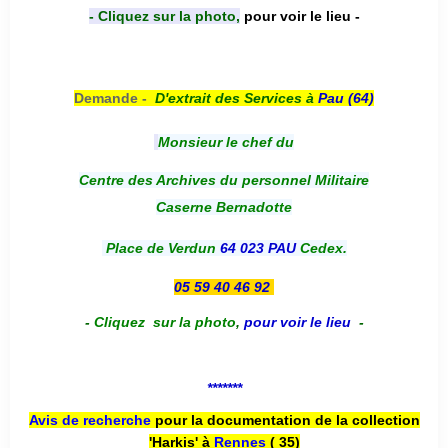
- Cliquez sur la photo,
pour voir le lieu -
Demande -
D'e
xtrait des Services à
Pau (64)
Monsieur le chef du
Centre des Archives du personnel Militaire
Caserne Bernadotte
Place de Verdun
64 023 PAU
Cedex.
05 59 40 46 92
-
Cliquez sur la photo
,
pour voir le lieu
-
*******
Avis de recherche
pour la documentation de la collection
'Harkis' à
Rennes
( 35)