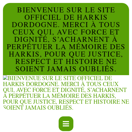
BIENVENUE SUR LE SITE
OFFICIEL DE HARKIS
DORDOGNE. MERCI À TOUS
CEUX QUI, AVEC FORCE ET
DIGNITÉ, S’ACHARNENT À
PERPÉTUER LA MÉMOIRE DES
HARKIS, POUR QUE JUSTICE,
RESPECT ET HISTOIRE NE
SOIENT JAMAIS OUBLIÉS.