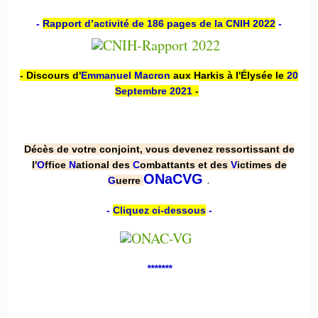
-
Rapport d’activité de 186 pages de la CNIH 2022
-
- Discours d'
Emmanuel Macron
aux Harkis à l'Élysée le
20
Septembre 2021
-
Décès de votre conjoint, vous devenez ressortissant de
l'
O
ffice
N
ational des
C
ombattants et des
V
ictimes de
.
ONaCVG
G
uerre
-
Cliquez ci-dessous
-
*******