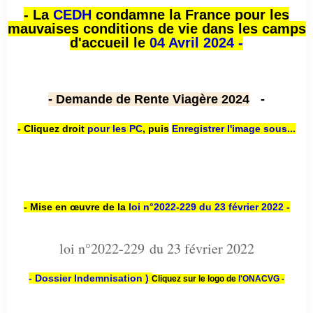
- La
CEDH
condamne la France pour les
mauvaises conditions de vie dans les camps
d'accueil le
04 Avril 2024 -
- Demande de Rente Viagère 2024
-
- Cliquez droit
pour les PC
,
puis
Enregistrer l'image sous...
- Mise en œuvre de la
loi n
°2022-229
du 23 février 2022 -
loi n°2022-229 du 23 février 2022
- Dossier Indemnisation )
Cliquez sur le logo de
l'ONACVG -