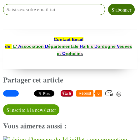
Contact Email
de
L'
A
ssociation
D
épartementale
H
arkis
D
ordogne
V
euves
et
O
rphelin
s
Partager cet article
Repost
0
S'inscrire à la newsletter
Vous aimerez aussi :