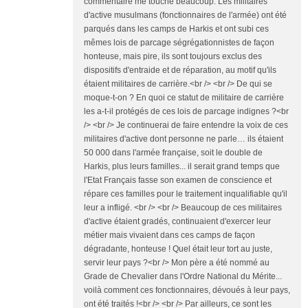
commentaire me touche beaucoup. Les militaires
d'active musulmans (fonctionnaires de l'armée) ont été
parqués dans les camps de Harkis et ont subi ces
mêmes lois de parcage ségrégationnistes de façon
honteuse, mais pire, ils sont toujours exclus des
dispositifs d'entraide et de réparation, au motif qu'ils
étaient militaires de carrière.<br /> <br /> De qui se
moque-t-on ? En quoi ce statut de militaire de carrière
les a-t-il protégés de ces lois de parcage indignes ?<br
/> <br /> Je continuerai de faire entendre la voix de ces
militaires d'active dont personne ne parle… ils étaient
50 000 dans l'armée française, soit le double de
Harkis, plus leurs familles... il serait grand temps que
l'Etat Français fasse son examen de conscience et
répare ces familles pour le traitement inqualifiable qu'il
leur a infligé. <br /> <br /> Beaucoup de ces militaires
d'active étaient gradés, continuaient d'exercer leur
métier mais vivaient dans ces camps de façon
dégradante, honteuse ! Quel était leur tort au juste,
servir leur pays ?<br /> Mon père a été nommé au
Grade de Chevalier dans l'Ordre National du Mérite...
voilà comment ces fonctionnaires, dévoués à leur pays,
ont été traités !<br /> <br /> Par ailleurs, ce sont les