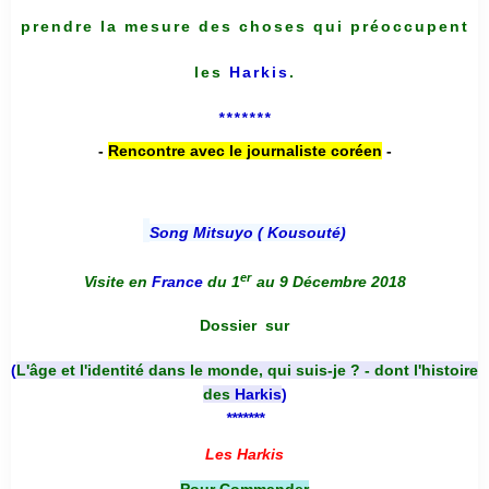
prendre la mesure des choses qui préoccupent
les
Harkis
.
*******
-
Rencontre avec le journaliste coréen
-
Song Mitsuyo ( Kousouté
)
er
Visite en
France
du 1
au 9 Décembre 2018
Dossier
sur
(
L'âge et l'identité dans le monde, qui suis-je ? - dont l'histoire
des
Harkis
)
*******
Les Harkis