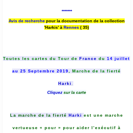
*******
Avis de recherche
pour la documentation de la collection
'Harkis' à
Rennes
( 35)
Toutes les cartes du
Tour de
France
du
14 juillet
au 25 Septembre 2019
, Marche de la fierté
Harki
.
Cliquez
sur la carte
La marche de la fierté
Harki
est une marche
vertueuse « pour » pour aider l’exécutif à