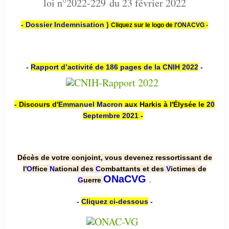
loi n°2022-229 du 23 février 2022
- Dossier Indemnisation )
Cliquez sur le logo de
l'ONACVG -
-
Rapport d’activité de 186 pages de la CNIH 2022
-
- Discours d'
Emmanuel Macron
aux Harkis à l'Élysée le
20
Septembre 2021
-
Décès de votre conjoint, vous devenez ressortissant de
l'
O
ffice
N
ational des
C
ombattants et des
V
ictimes de
.
ONaCVG
G
uerre
-
Cliquez ci-dessous
-