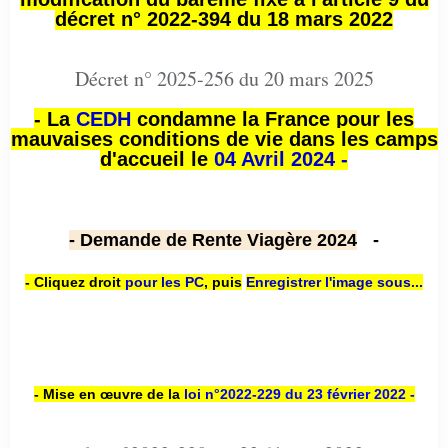
décret n° 2022-394 du 18 mars 2022
Décret n° 2025-256 du 20 mars 2025
- La
CEDH
condamne la France pour les
mauvaises conditions de vie dans les camps
d'accueil le
04 Avril 2024 -
- Demande de Rente Viagère 2024
-
- Cliquez droit
pour les PC
,
puis
Enregistrer l'image sous...
- Mise en œuvre de la
loi n
°2022-229
du 23 février 2022 -