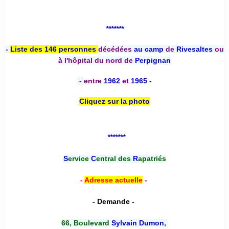
*******
-
Liste des 146 personnes
décédées
au camp
de
Rivesaltes
ou
à l'hôpital du nord de
Perpignan
-
entre
1962
et
1965 -
Cliquez sur la photo
*******
S
ervice
C
entral des
R
apatriés
-
Adresse actuelle
-
- Demande -
66, Boulevard
Sylvain Dumon
,