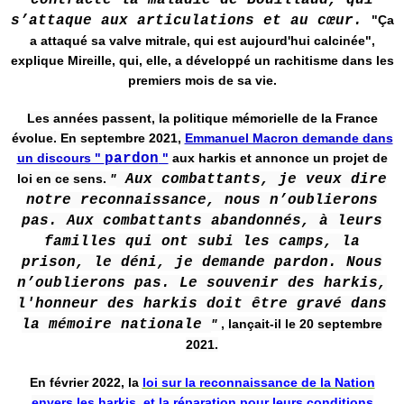
contracte la maladie de Bouillaud, qui
s’attaque aux articulations et au cœur.
"Ça
a attaqué sa valve mitrale, qui est aujourd'hui calcinée",
explique Mireille, qui, elle, a développé un rachitisme dans les
premiers mois de sa vie.
Les années passent, la politique mémorielle de la France
évolue. En septembre 2021,
Emmanuel Macron demande dans
un discours "
pardon
"
aux harkis et annonce un projet de
loi en ce sens.
"
Aux combattants, je veux dire
notre reconnaissance, nous n’oublierons
pas. Aux combattants abandonnés, à leurs
familles qui ont subi les camps, la
prison, le déni, je demande pardon. Nous
n’oublierons pas. Le souvenir des harkis,
l'honneur des harkis doit être gravé dans
la mémoire nationale
"
, lançait-il le 20 septembre
2021.
En février 2022, la
loi sur la reconnaissance de la Nation
envers les harkis, et la réparation pour leurs conditions