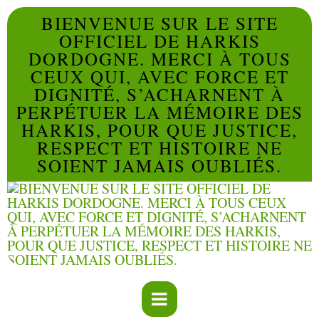
BIENVENUE SUR LE SITE
OFFICIEL DE HARKIS
DORDOGNE. MERCI À TOUS
CEUX QUI, AVEC FORCE ET
DIGNITÉ, S’ACHARNENT À
PERPÉTUER LA MÉMOIRE DES
HARKIS, POUR QUE JUSTICE,
RESPECT ET HISTOIRE NE
SOIENT JAMAIS OUBLIÉS.