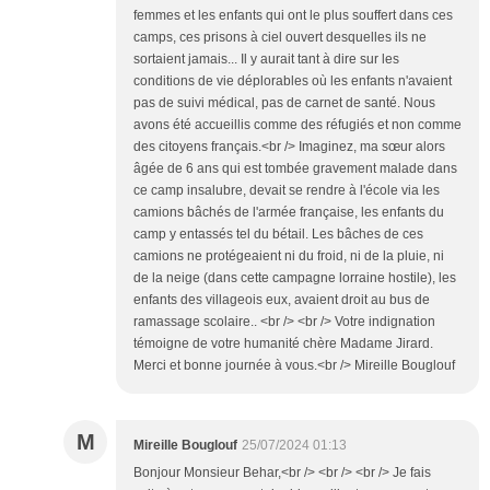
femmes et les enfants qui ont le plus souffert dans ces
camps, ces prisons à ciel ouvert desquelles ils ne
sortaient jamais... Il y aurait tant à dire sur les
conditions de vie déplorables où les enfants n'avaient
pas de suivi médical, pas de carnet de santé. Nous
avons été accueillis comme des réfugiés et non comme
des citoyens français.<br /> Imaginez, ma sœur alors
âgée de 6 ans qui est tombée gravement malade dans
ce camp insalubre, devait se rendre à l'école via les
camions bâchés de l'armée française, les enfants du
camp y entassés tel du bétail. Les bâches de ces
camions ne protégeaient ni du froid, ni de la pluie, ni
de la neige (dans cette campagne lorraine hostile), les
enfants des villageois eux, avaient droit au bus de
ramassage scolaire.. <br /> <br /> Votre indignation
témoigne de votre humanité chère Madame Jirard.
Merci et bonne journée à vous.<br /> Mireille Bouglouf
M
Mireille Bouglouf
25/07/2024 01:13
Bonjour Monsieur Behar,<br /> <br /> <br /> Je fais