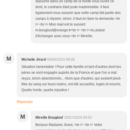
séjourné dans un camp de la honte vous ouvre ce
droit, le contraire était juste inadmissible. Il faut
également vous assurer que votre camp fait partie des
camps à réparer, sinon, il faut en faire la demande.<br
/> <br /> Mon mail est le suivant:
m.bouglouf@orange.fr<br /> <br /> Au plaisir
d'échanger avec vous.<br /> Mireille.
M
Michelle Jirard
06/06/2024 09:08
Situation lamentable ! Pour cette famille et tant d'autres dont les
pères se sont engagés auprès de la France et que l'on a mal
reçus, sinon abandonnés... Alors que d'autres, qui avaient peut-
être du sang sur leurs mains, ont été accueillis, logés et nourris.
Quelle honte, quelle injustice !
Répondre
M
Mireille Bouglouf
25/07/2024 09:52
Bonjour Madame Jirard, <br /> <br /> Votre