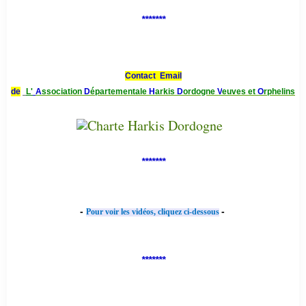
*******
Contact Email
de
L'
A
ssociation
D
épartementale
H
arkis
D
ordogne
V
euves et
O
rphelins
*******
-
-
Pour voir les vidéos, cliquez ci-dessous
*******