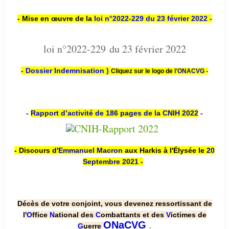
- Mise en œuvre de la
loi n
°2022-229
du 23 février 2022 -
loi n°2022-229 du 23 février 2022
- Dossier Indemnisation )
Cliquez sur le logo de
l'ONACVG -
-
Rapport d’activité de 186 pages de la CNIH 2022
-
- Discours d'
Emmanuel Macron
aux Harkis à l'Élysée le
20
Septembre 2021
-
Décès de votre conjoint, vous devenez ressortissant de
l'
O
ffice
N
ational des
C
ombattants et des
V
ictimes de
.
ONaCVG
G
uerre