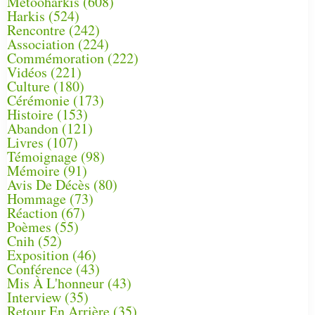
Metooharkis
(608)
Harkis
(524)
Rencontre
(242)
Association
(224)
Commémoration
(222)
Vidéos
(221)
Culture
(180)
Cérémonie
(173)
Histoire
(153)
Abandon
(121)
Livres
(107)
Témoignage
(98)
Mémoire
(91)
Avis De Décès
(80)
Hommage
(73)
Réaction
(67)
Poèmes
(55)
Cnih
(52)
Exposition
(46)
Conférence
(43)
Mis À L'honneur
(43)
Interview
(35)
Retour En Arrière
(35)