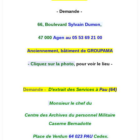
- Demande -
66, Boulevard
Sylvain Dumon
,
47 000
Agen
au 05 53 69 21 00
Anciennement, bâtiment de GROUPAMA
- Cliquez sur la photo,
pour voir le lieu -
Demande -
D'e
xtrait des Services à
Pau (64)
Monsieur le chef du
Centre des Archives du personnel Militaire
Caserne Bernadotte
Place de Verdun
64 023 PAU
Cedex.