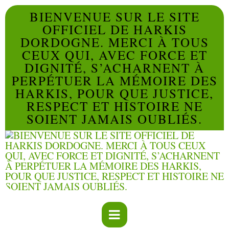
BIENVENUE SUR LE SITE
OFFICIEL DE HARKIS
DORDOGNE. MERCI À TOUS
CEUX QUI, AVEC FORCE ET
DIGNITÉ, S’ACHARNENT À
PERPÉTUER LA MÉMOIRE DES
HARKIS, POUR QUE JUSTICE,
RESPECT ET HISTOIRE NE
SOIENT JAMAIS OUBLIÉS.