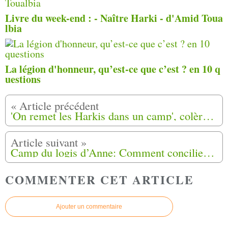
Livre du week-end : - Naître Harki - d'Amid Toua
lbia
La légion d'honneur, qu’est-ce que c’est ? en 10 q
uestions
'On remet les Harkis dans un camp', colère au carré musulman du cimetière de Mas-Thibert à Arles (13)
Camp du logis d’Anne: Comment concilier démarche mémorielle et environnementale ?
COMMENTER CET ARTICLE
Ajouter un commentaire