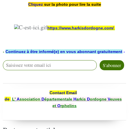
Cliquez
sur la photo pour lire la suite
https://www.harkisdordogne.com/
-
Continuez à être informé(e) en vous abonnant gratuitement
-
Contact Email
de
L'
A
ssociation
D
épartementale
H
arkis
D
ordogne
V
euves
et
O
rphelin
s