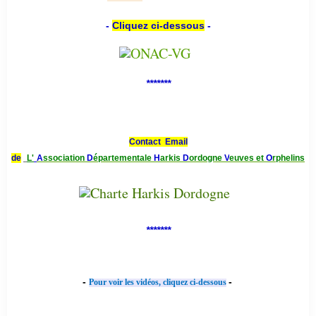
-
Cliquez ci-dessous
-
*******
Contact Email
de
L'
A
ssociation
D
épartementale
H
arkis
D
ordogne
V
euves et
O
rphelins
*******
-
-
Pour voir les vidéos, cliquez ci-dessous