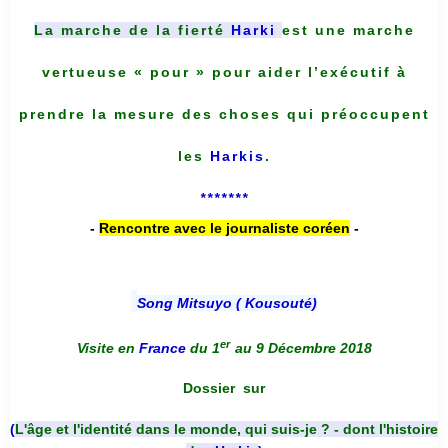
La marche de la fierté
Harki
est une marche
vertueuse « pour » pour aider l’exécutif à
prendre la mesure des choses qui préoccupent
les
Harkis
.
*******
-
Rencontre avec le journaliste coréen
-
Song Mitsuyo ( Kousouté
)
er
Visite en
France
du 1
au 9 Décembre 2018
Dossier
sur
(
L'âge et l'identité dans le monde, qui suis-je ? - dont l'histoire