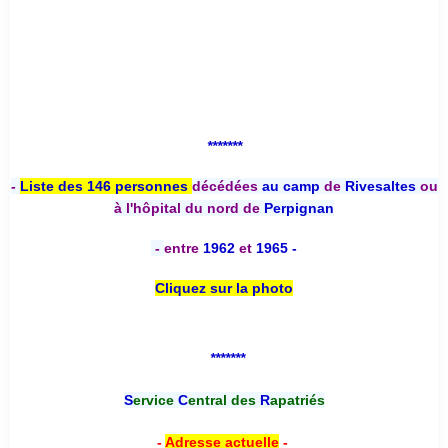
*******
-
Liste des 146 personnes
décédées
au camp
de
Rivesaltes
ou
à l'hôpital du nord de
Perpignan
-
entre
1962
et
1965 -
Cliquez sur la photo
*******
S
ervice
C
entral des
R
apatriés
-
Adresse actuelle
-