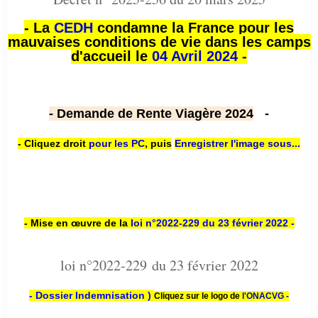
- La
CEDH
condamne la France pour les
mauvaises conditions de vie dans les camps
d'accueil le
04 Avril 2024 -
- Demande de Rente Viagère 2024
-
- Cliquez droit
pour les PC
,
puis
Enregistrer l'image sous...
- Mise en œuvre de la
loi n
°2022-229
du 23 février 2022 -
loi n°2022-229 du 23 février 2022
- Dossier Indemnisation )
Cliquez sur le logo de
l'ONACVG -