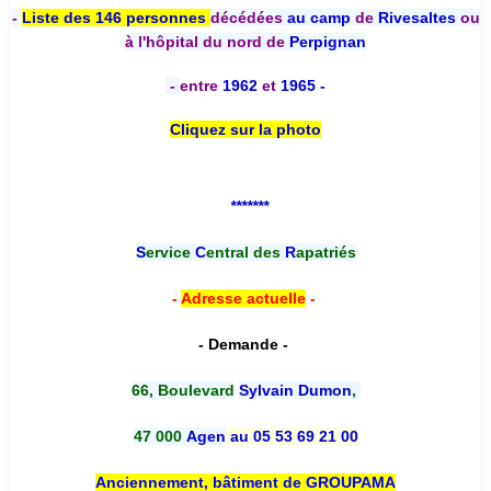
-
Liste des 146 personnes
décédées
au camp
de
Rivesaltes
ou
à l'hôpital du nord de
Perpignan
-
entre
1962
et
1965 -
Cliquez sur la photo
*******
S
ervice
C
entral des
R
apatriés
-
Adresse actuelle
-
- Demande -
66, Boulevard
Sylvain Dumon
,
47 000
Agen
au 05 53 69 21 00
Anciennement, bâtiment de GROUPAMA