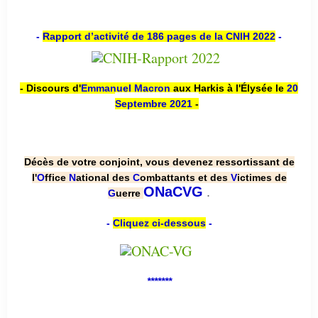
-
Rapport d’activité de 186 pages de la CNIH 2022
-
- Discours d'
Emmanuel Macron
aux Harkis à l'Élysée le
20
Septembre 2021
-
Décès de votre conjoint, vous devenez ressortissant de
l'
O
ffice
N
ational des
C
ombattants et des
V
ictimes de
.
ONaCVG
G
uerre
-
Cliquez ci-dessous
-
*******