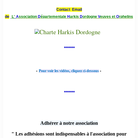
Contact Email
de
L'
A
ssociation
D
épartementale
H
arkis
D
ordogne
V
euves et
O
rphelins
*******
-
-
Pour voir les vidéos, cliquez ci-dessous
*******
Adhérer à notre association
" Les adhésions sont indispensables à l'association pour