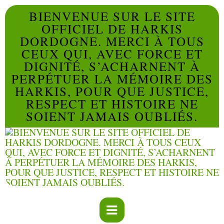
BIENVENUE SUR LE SITE
OFFICIEL DE HARKIS
DORDOGNE. MERCI À TOUS
CEUX QUI, AVEC FORCE ET
DIGNITÉ, S’ACHARNENT À
PERPÉTUER LA MÉMOIRE DES
HARKIS, POUR QUE JUSTICE,
RESPECT ET HISTOIRE NE
SOIENT JAMAIS OUBLIÉS.