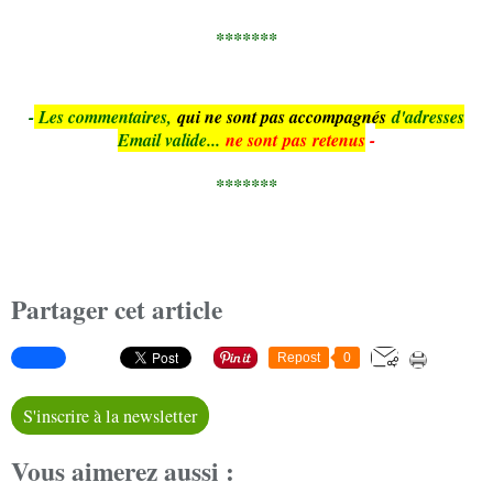
*******
-
Le
s commentaires,
qui ne sont pas accompagnés
d'adresses
Email valide...
ne sont pas retenus
-
*******
Partager cet article
Repost
0
S'inscrire à la newsletter
Vous aimerez aussi :