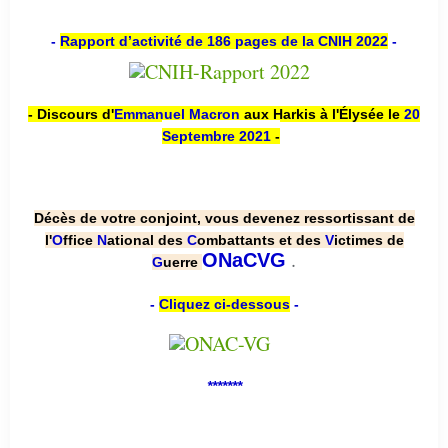
-
Rapport d’activité de 186 pages de la CNIH 2022
-
- Discours d'
Emmanuel Macron
aux Harkis à l'Élysée le
20
Septembre 2021
-
Décès de votre conjoint, vous devenez ressortissant de
l'
O
ffice
N
ational des
C
ombattants et des
V
ictimes de
.
ONaCVG
G
uerre
-
Cliquez ci-dessous
-
*******