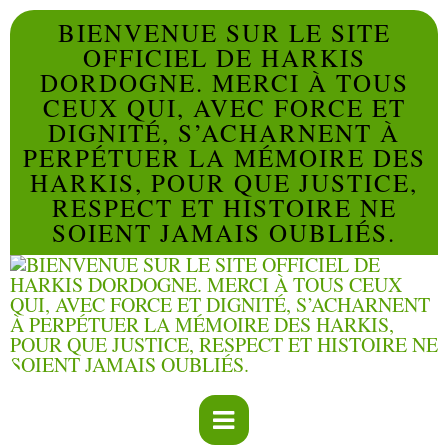
BIENVENUE SUR LE SITE
OFFICIEL DE HARKIS
DORDOGNE. MERCI À TOUS
CEUX QUI, AVEC FORCE ET
DIGNITÉ, S’ACHARNENT À
PERPÉTUER LA MÉMOIRE DES
HARKIS, POUR QUE JUSTICE,
RESPECT ET HISTOIRE NE
SOIENT JAMAIS OUBLIÉS.