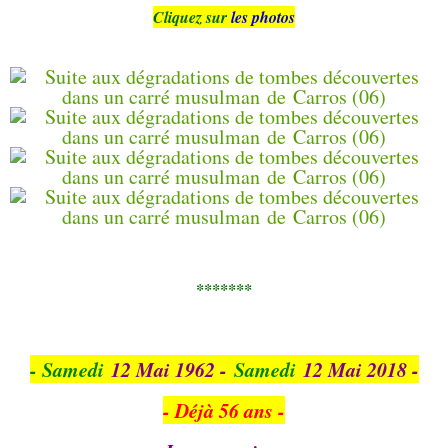
Cliquez sur
les photos
*******
- Samedi
12 Mai 1962 -
Samedi
12 Mai 2018 -
- Déjà 56 ans -