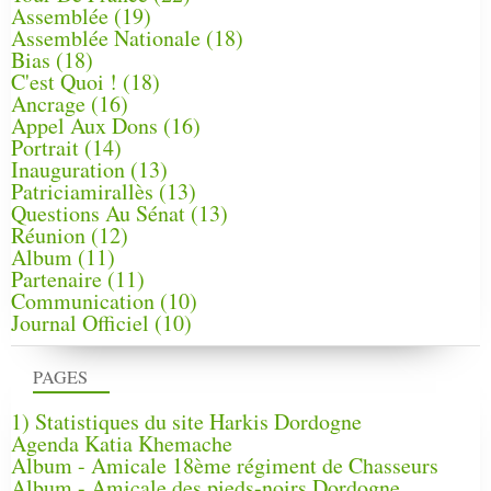
Assemblée
(19)
Assemblée Nationale
(18)
Bias
(18)
C'est Quoi !
(18)
Ancrage
(16)
Appel Aux Dons
(16)
Portrait
(14)
Inauguration
(13)
Patriciamirallès
(13)
Questions Au Sénat
(13)
Réunion
(12)
Album
(11)
Partenaire
(11)
Communication
(10)
Journal Officiel
(10)
PAGES
1) Statistiques du site Harkis Dordogne
Agenda Katia Khemache
Album - Amicale 18ème régiment de Chasseurs
Album - Amicale des pieds-noirs Dordogne