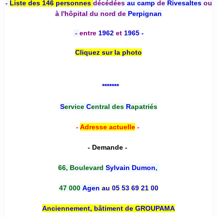
-
Liste des 146 personnes
décédées
au camp
de
Rivesaltes
ou
à l'hôpital du nord de
Perpignan
-
entre
1962
et
1965 -
Cliquez sur la photo
*******
S
ervice
C
entral des
R
apatriés
-
Adresse actuelle
-
- Demande -
66, Boulevard
Sylvain Dumon
,
47 000
Agen
au 05 53 69 21 00
Anciennement, bâtiment de GROUPAMA