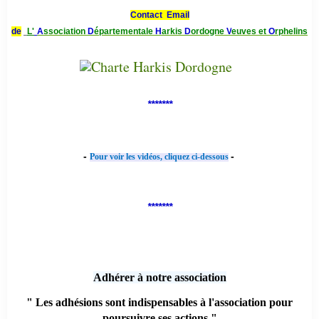
Contact Email
de
L'
A
ssociation
D
épartementale
H
arkis
D
ordogne
V
euves et
O
rphelins
*******
-
-
Pour voir les vidéos, cliquez ci-dessous
*******
Adhérer à notre association
" Les adhésions sont indispensables à l'association pour
poursuivre ses actions "