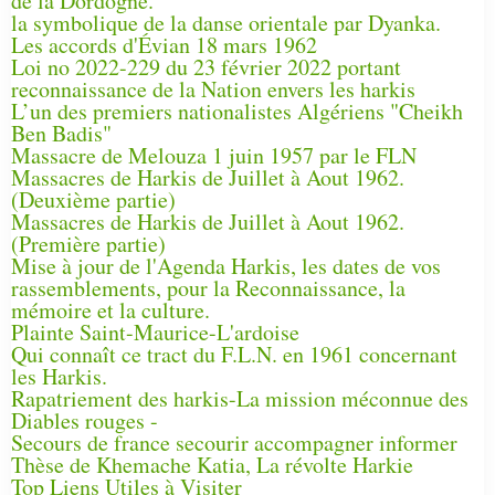
de la Dordogne.
la symbolique de la danse orientale par Dyanka.
Les accords d'Évian 18 mars 1962
Loi no 2022-229 du 23 février 2022 portant
reconnaissance de la Nation envers les harkis
L’un des premiers nationalistes Algériens "Cheikh
Ben Badis"
Massacre de Melouza 1 juin 1957 par le FLN
Massacres de Harkis de Juillet à Aout 1962.
(Deuxième partie)
Massacres de Harkis de Juillet à Aout 1962.
(Première partie)
Mise à jour de l'Agenda Harkis, les dates de vos
rassemblements, pour la Reconnaissance, la
mémoire et la culture.
Plainte Saint-Maurice-L'ardoise
Qui connaît ce tract du F.L.N. en 1961 concernant
les Harkis.
Rapatriement des harkis-La mission méconnue des
Diables rouges -
Secours de france secourir accompagner informer
Thèse de Khemache Katia, La révolte Harkie
Top Liens Utiles à Visiter