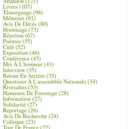
Abandon
(121)
Livres
(107)
Témoignage
(98)
Mémoire
(91)
Avis De Décès
(80)
Hommage
(73)
Réaction
(67)
Poèmes
(55)
Cnih
(52)
Exposition
(46)
Conférence
(43)
Mis À L'honneur
(43)
Interview
(35)
Retour En Arrière
(35)
Questions À L'assemblée Nationale
(34)
Rivesaltes
(33)
Hameaux De Forestage
(28)
Information
(27)
Solidarité
(27)
Reportage
(26)
Avis De Recherche
(24)
Colloque
(23)
Tour De France
(22)