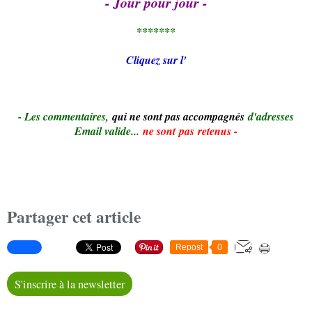
- Jour pour jour -
*******
Cliquez sur l'
- Le
s commentaires,
qui ne sont pas accompagnés
d'adresses
Email valide...
ne sont pas retenus -
Partager cet article
Repost
0
S'inscrire à la newsletter