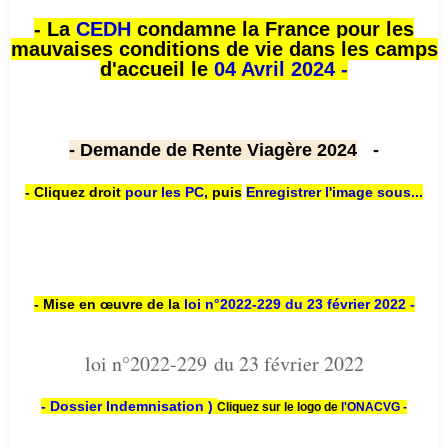
- La
CEDH
condamne la France pour les
mauvaises conditions de vie dans les camps
d'accueil le
04 Avril 2024 -
- Demande de Rente Viagère 2024
-
- Cliquez droit
pour les PC
,
puis
Enregistrer l'image sous...
- Mise en œuvre de la
loi n
°2022-229
du 23 février 2022 -
loi n°2022-229 du 23 février 2022
- Dossier Indemnisation )
Cliquez sur le logo de
l'ONACVG -