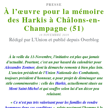
PRESSE
À l’œuvre pour la mémoire
des Harkis à Châlons-en-
Champagne (51)
18 NOVEMBRE 2019
Rédigé par L'Union et publié depuis Overblog
À la veille du 11-Novembre, l’initiative est plus que jamais
d’actualité. Pourtant, c’est un pur hasard du calendrier pour
Alexandre Zentner
, dont la démarche remonte à bien plus loin.
L’ancien président de l’
U
nion
N
ationale des
C
ombattants,
toujours président d’honneur, a pour projet de déménager une
stèle commémorative : celle des
Harkis
, actuellement située au
Mont Saint-Michel
et qui souffre selon lui d’un décor peu
reluisant.
«
Ce n’est pas très valorisant pour les familles de rendre
hommage dans ces conditions
», relate posément l’homme à la