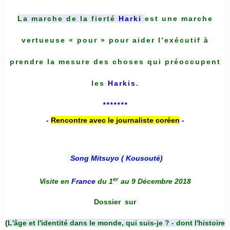
La marche de la fierté
Harki
est une marche
vertueuse « pour » pour aider l’exécutif à
prendre la mesure des choses qui préoccupent
les
Harkis
.
*******
-
Rencontre avec le journaliste coréen
-
Song Mitsuyo ( Kousouté
)
er
Visite en
France
du 1
au 9 Décembre 2018
Dossier
sur
(
L'âge et l'identité dans le monde, qui suis-je ? - dont l'histoire