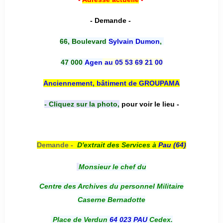
- Demande -
66, Boulevard
Sylvain Dumon
,
47 000
Agen
au 05 53 69 21 00
Anciennement, bâtiment de GROUPAMA
- Cliquez sur la photo,
pour voir le lieu -
Demande -
D'e
xtrait des Services à
Pau (64)
Monsieur le chef du
Centre des Archives du personnel Militaire
Caserne Bernadotte
Place de Verdun
64 023 PAU
Cedex.