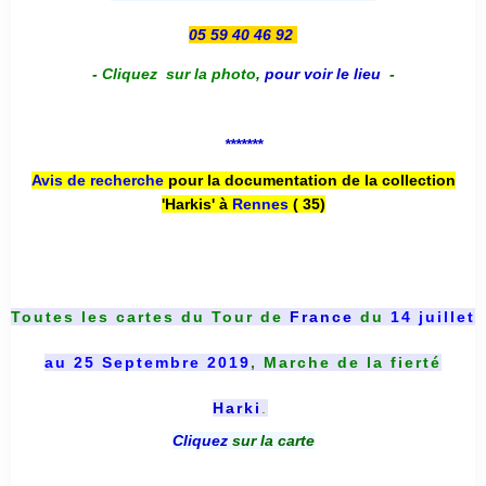
05 59 40 46 92
-
Cliquez sur la photo
,
pour voir le lieu
-
*******
Avis de recherche
pour la documentation de la collection
'Harkis' à
Rennes
( 35)
Toutes les cartes du
Tour de
France
du
14 juillet
au 25 Septembre 2019
, Marche de la fierté
Harki
.
Cliquez
sur la carte