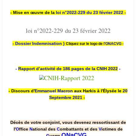
- Mise en œuvre de la
loi n
°2022-229
du 23 février 2022 -
loi n°2022-229 du 23 février 2022
- Dossier Indemnisation )
Cliquez sur le logo de
l'ONACVG -
-
Rapport d’activité de 186 pages de la CNIH 2022
-
- Discours d'
Emmanuel Macron
aux Harkis à l'Élysée le
20
Septembre 2021
-
Décès de votre conjoint, vous devenez ressortissant de
l'
O
ffice
N
ational des
C
ombattants et des
V
ictimes de
.
ONaCVG
G
uerre