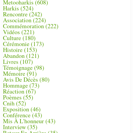
Metooharkis
(608)
Harkis
(524)
Rencontre
(242)
Association
(224)
Commémoration
(222)
Vidéos
(221)
Culture
(180)
Cérémonie
(173)
Histoire
(153)
Abandon
(121)
Livres
(107)
Témoignage
(98)
Mémoire
(91)
Avis De Décès
(80)
Hommage
(73)
Réaction
(67)
Poèmes
(55)
Cnih
(52)
Exposition
(46)
Conférence
(43)
Mis À L'honneur
(43)
Interview
(35)
Retour En Arrière
(35)