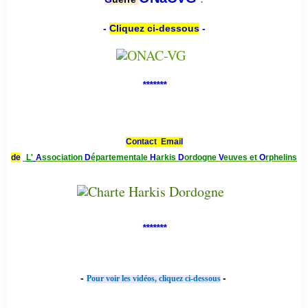
-
Cliquez ci-dessous
-
*******
Contact Email
de
L'
A
ssociation
D
épartementale
H
arkis
D
ordogne
V
euves et
O
rphelins
*******
-
-
Pour voir les vidéos, cliquez ci-dessous