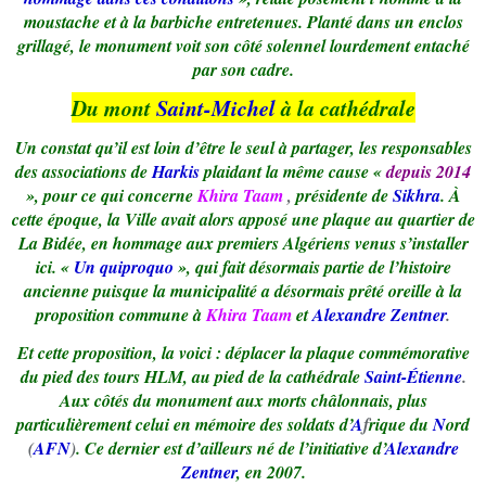
moustache et à la barbiche entretenues. Planté dans un enclos
grillagé, le monument voit son côté solennel lourdement entaché
par son cadre.
Du mont
Saint-Michel
à la cathédrale
Un constat qu’il est loin d’être le seul à partager, les responsables
des associations de
Harkis
plaidant la même cause «
depuis 2014
», pour ce qui concerne
Khira Taam
,
présidente de
Sikhra
. À
cette époque, la Ville avait alors apposé une plaque au quartier de
La Bidée, en hommage aux premiers Algériens venus s’installer
ici. «
Un quiproquo
», qui fait désormais partie de l’histoire
ancienne puisque la municipalité a désormais prêté oreille à la
proposition commune à
Khira Taam
et
Alexandre Zentner
.
Et cette proposition, la voici : déplacer la plaque commémorative
du pied des tours HLM, au pied de la cathédrale
Saint-Étienne
.
Aux côtés du monument aux morts châlonnais, plus
particulièrement celui en mémoire des soldats d’
A
f
rique du
N
ord
(
AFN
)
. Ce dernier est d’ailleurs né de l’initiative d’
Alexandre
Zentner
, en 2007.