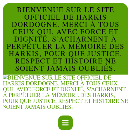
BIENVENUE SUR LE SITE
OFFICIEL DE HARKIS
DORDOGNE. MERCI À TOUS
CEUX QUI, AVEC FORCE ET
DIGNITÉ, S’ACHARNENT À
PERPÉTUER LA MÉMOIRE DES
HARKIS, POUR QUE JUSTICE,
RESPECT ET HISTOIRE NE
SOIENT JAMAIS OUBLIÉS.