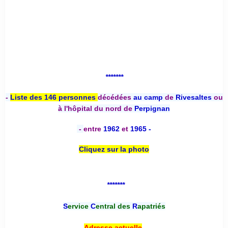
*******
-
Liste des 146 personnes
décédées
au camp
de
Rivesaltes
ou
à l'hôpital du nord de
Perpignan
-
entre
1962
et
1965 -
Cliquez sur la photo
*******
S
ervice
C
entral des
R
apatriés
-
Adresse actuelle
-