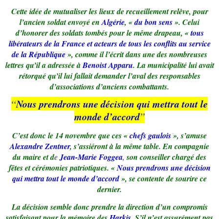
Cette idée de mutualiser les lieux de recueillement relève, pour
l’ancien soldat envoyé en
Algérie
, «
du bon sens
». Celui
d’honorer des soldats tombés pour le même drapeau, «
tous
libérateurs de la France et acteurs de tous les conflits au service
de la République
», comme il l’écrit dans une des nombreuses
lettres qu’il a adressée à
Benoist Apparu
. La municipalité lui avait
rétorqué qu’il lui fallait demander l’aval des responsables
d’associations d’anciens combattants.
“
Nous prendrons une décision qui mettra tout le
monde d’accord
”
C’est donc le 14 novembre que ces «
chefs gaulois
», s’amuse
Alexandre Zentner
, s’assiéront à la même table. En compagnie
du maire et d
e
Jean-Marie Foggea
,
son conseiller chargé des
fêtes et cérémonies patriotiques. «
Nous prendrons une décision
qui mettra tout le monde d’accord
», se contente de sourire ce
dernier.
La décision semble donc prendre la direction d’un compromis
satisfaisant pour la mémoire des
Harkis
. S’il n’est assurément pas