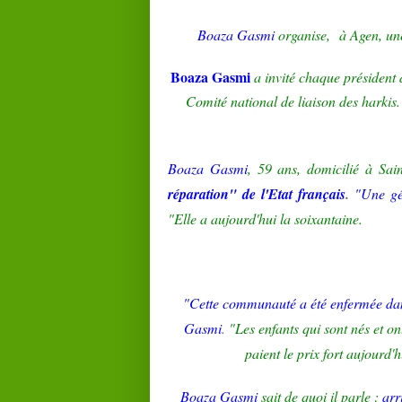
Boaza
Gasmi
organise, à
Agen
, un
Boaza
Gasmi
a invité chaque président 
Comité national de liaison des harkis.
Boaza
Gasmi
, 59 ans, domicilié à Sai
réparation" de
l'Etat
français
.
"Une gén
"Elle a aujourd'hui la soixantaine.
"Cette communauté a été enfermée dan
Gasmi
.
"Les enfants qui sont nés et o
paient le prix fort aujourd'
Boaza
Gasmi
sait
de quoi il parle :
arr