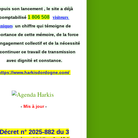
puis son lancement , le site a déjà
1 806 508
comptabilisé
visiteurs
un chiffre qui témoigne de
uniques
portance de cette mémoire, de la force
engagement collectif et de la nécessité
continuer ce travail de transmission
avec dignité et constance.
https://www.harkisdordogne.com/
-
Mis à jour
-
Décret n° 2025-882 du 3