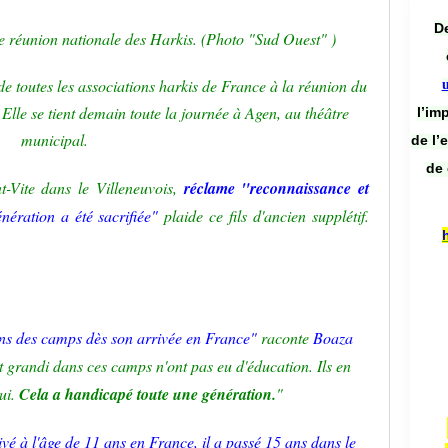
De
e réunion nationale des Harkis. (Photo "Sud Ouest" )
de toutes les associations harkis de France
à la réunion du
 Elle se tient demain toute la journée à
Agen
, au théâtre
l’im
municipal.
de l’
de 
nt-Vite dans le
Villeneuvois
,
réclame "reconnaissance et
ération a été sacrifiée"
plaide ce fils d'ancien supplétif.
s des camps dès son arrivée en France"
raconte
Boaza
nt grandi dans ces camps n'ont pas eu d'éducation. Ils en
hui.
Cela a handicapé toute une génération.
"
ivé à l'âge de 11 ans en France, il a passé 15 ans dans le