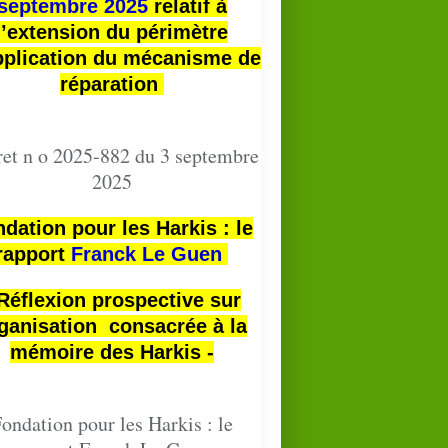
septembre 2025
relatif à
l’extension du périmètre
pplication du mécanisme de
réparation
et n o 2025-882 du 3 septembre
2025
dation pour les Harkis : le
rapport
Franck Le Guen
 Réflexion prospective sur
ganisation consacrée à la
mémoire des Harkis -
ondation pour les Harkis : le