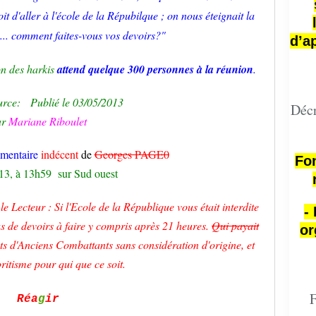
it d'aller à l'école de la
Répubilque
; on nous éteignait la
... comment faites-vous vos devoirs?"
d’a
on des harkis
attend quelque 300 personnes à la réunion
.
ource: Publié le 03/05/2013
Décr
ar
Mariane
Riboulet
entaire
indécent
de
Georges PAGE0
Fon
13, à 13h59 sur Sud ouest
le Lecteur : Si
l'Ecole
de la République vous était interdite
-
s de devoirs à faire y compris après 21 heures.
Qui payait
or
nts
d'Anciens
Combattants sans considération d'origine, et
ritisme pour qui que ce soit.
F
Réa
g
ir