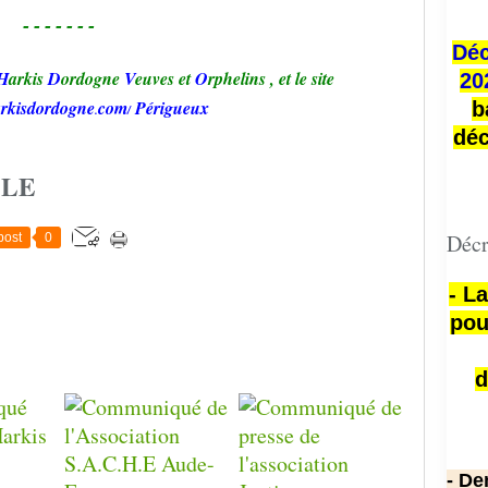
-------
Déc
H
arkis
D
ordogne
V
euves et
O
rphelins
,
et le site
20
rkisd
ordogne
com
Périgueux
b
.
/
déc
CLE
Décr
post
0
- L
pou
d
- De