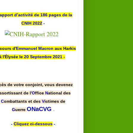
apport d’activité de 186 pages de la
CNIH 2022
-
scours d'
Emmanuel Macron
aux Harkis
à l'Élysée le
20 Septembre 2021
-
cès de votre conjoint, vous devenez
ssortissant de l'
O
ffice
N
ational des
C
ombattants et des
V
ictimes de
.
ONaCVG
G
uerre
-
Cliquez ci-dessous
-