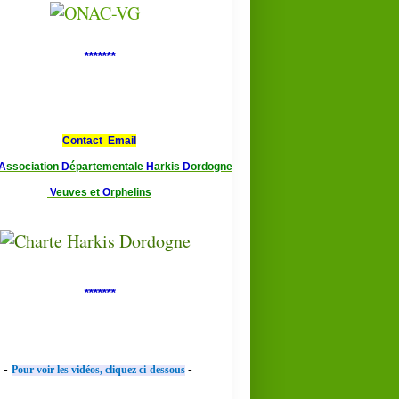
*******
Contact Email
A
ssociation
D
épartementale
H
arkis
D
ordogne
V
euves et
O
rphelins
*******
-
-
Pour voir les vidéos, cliquez ci-dessous