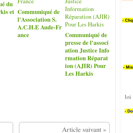
é du
kis et
Communiqué de
l'Association S.
- Cli
A.C.H.E Aude-Fr
ance
Communiqué de
presse de l'associ
ation Justice Info
rmation Réparat
ion (AJIR) Pour
- Mi
Les Harkis
loi
- Do