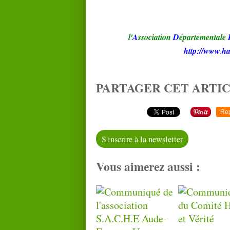
l'
A
ssociation
D
épartementale
http://www
ha
.
PARTAGER CET ARTI
Re
S'inscrire à la newsletter
Vous aimerez aussi :