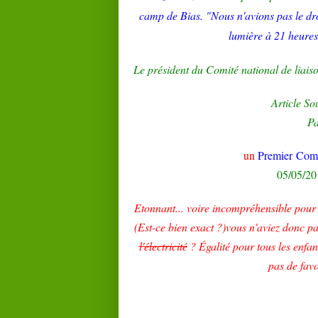
camp de
Bias
. "Nous n'avions pas le dro
lumière à 21 heures
Le président du Comité national de liais
Article S
P
un
Premier
Comm
05/05/20
Etonnant
... voire incompréhensible pour 
(Est-ce bien exact ?)vous n'aviez donc pa
l'électricité
? Égalité pour tous les enfa
pas de favo