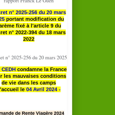
rapport Franck Le Guen
ret n° 2025-256 du 20 mars
25
portant modification du
arème fixé à l'article 9 du
ret n° 2022-394 du 18 mars
2022
et n° 2025-256 du 20 mars 2025
a
CEDH
condamne la France
r les mauvaises conditions
de vie dans les camps
'accueil le
04 Avril 2024 -
mande de Rente Viagère 2024