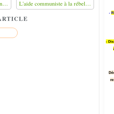
Question de M. Georges Fenech (Ump)
L'aide communiste à la rébellion algérienne 15/25
-
R
ARTICLE
- Di
Dé
re