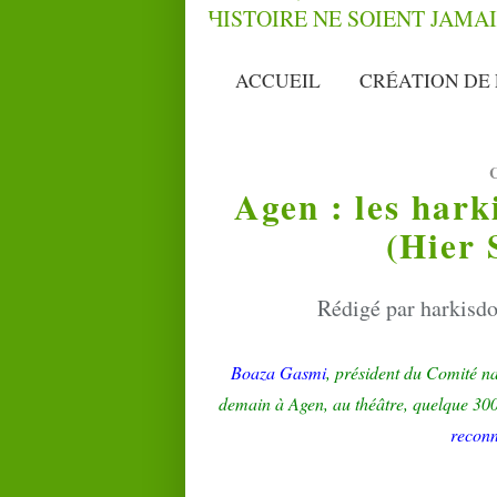
ACCUEIL
CRÉATION DE 
Agen : les hark
(Hier 
Rédigé par harkisdo
Boaza
Gasmi
, président du Comité nat
demain à
Agen
, au théâtre, quelque 300
reconn