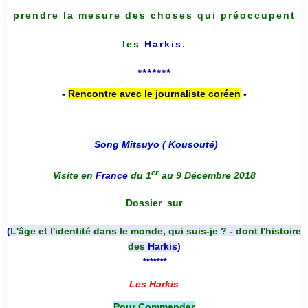
prendre la mesure des choses qui préoccupent
les
Harkis
.
*******
-
Rencontre avec le journaliste coréen
-
Song Mitsuyo ( Kousouté
)
er
Visite en
France
du 1
au 9 Décembre 2018
Dossier
sur
(
L'âge et l'identité dans le monde, qui suis-je ? - dont l'histoire
des
Harkis
)
*******
Les Harkis
Pour Commander