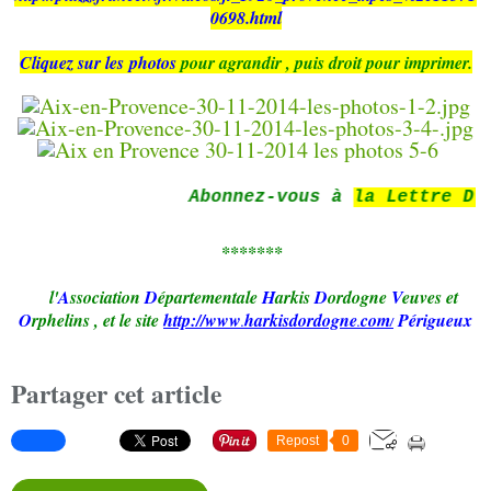
0698.html
Cliquez sur les photos
pour agrandir
, puis droit pour imprimer.
Abonnez-vous à
la Lettre D'inf
*******
l'
A
ssociation
D
épartementale
H
arkis
D
ordogne
V
euves et
O
rphelins
,
et le site
http://www
harkisd
ordogne
com
Périgueux
.
.
/
Partager cet article
Repost
0