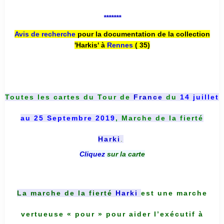
*******
Avis de recherche
pour la documentation de la collection
'Harkis' à
Rennes
( 35)
Toutes les cartes du
Tour de
France
du
14 juillet
au 25 Septembre 2019
, Marche de la fierté
Harki
.
Cliquez
sur la carte
La marche de la fierté
Harki
est une marche
vertueuse « pour » pour aider l’exécutif à