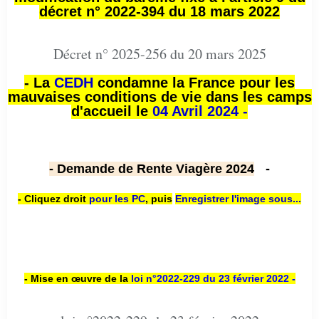
décret n° 2022-394 du 18 mars 2022
Décret n° 2025-256 du 20 mars 2025
- La
CEDH
condamne la France pour les
mauvaises conditions de vie dans les camps
d'accueil le
04 Avril 2024 -
- Demande de Rente Viagère 2024
-
- Cliquez droit
pour les PC
,
puis
Enregistrer l'image sous...
- Mise en œuvre de la
loi n
°2022-229
du 23 février 2022 -