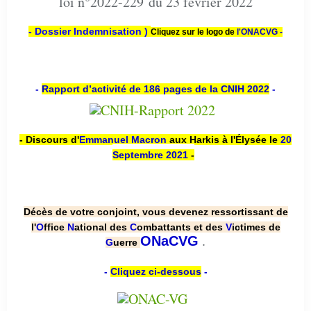
loi n°2022-229 du 23 février 2022
- Dossier Indemnisation )
Cliquez sur le logo de
l'ONACVG -
-
Rapport d’activité de 186 pages de la CNIH 2022
-
- Discours d'
Emmanuel Macron
aux Harkis à l'Élysée le
20
Septembre 2021
-
Décès de votre conjoint, vous devenez ressortissant de
l'
O
ffice
N
ational des
C
ombattants et des
V
ictimes de
.
ONaCVG
G
uerre
-
Cliquez ci-dessous
-