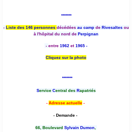
*******
-
Liste des 146 personnes
décédées
au camp
de
Rivesaltes
ou
à l'hôpital du nord de
Perpignan
-
entre
1962
et
1965 -
Cliquez sur la photo
*******
S
ervice
C
entral des
R
apatriés
-
Adresse actuelle
-
- Demande -
66, Boulevard
Sylvain Dumon
,