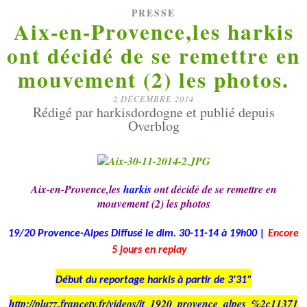
PRESSE
Aix-en-Provence,les harkis
ont décidé de se remettre en
mouvement (2) les photos.
2 DÉCEMBRE 2014
Rédigé par harkisdordogne et publié depuis
Overblog
Aix-en-Provence,les
harkis
ont décidé de se remettre en
mouvement (2) les photos
19/20 Provence-Alpes Diffusé le dim. 30-11-14 à 19h00 |
Encore
5 jours en replay
Début du reportage harkis à partir de 3'31"
h
ttp
:
//
pluzz.francetv.fr/videos/jt_1920_provence_alpes_%2c11371