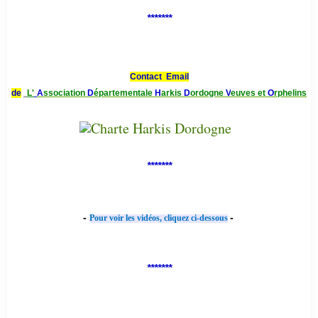
*******
Contact Email
de
L'
A
ssociation
D
épartementale
H
arkis
D
ordogne
V
euves et
O
rphelins
*******
-
-
Pour voir les vidéos, cliquez ci-dessous
*******