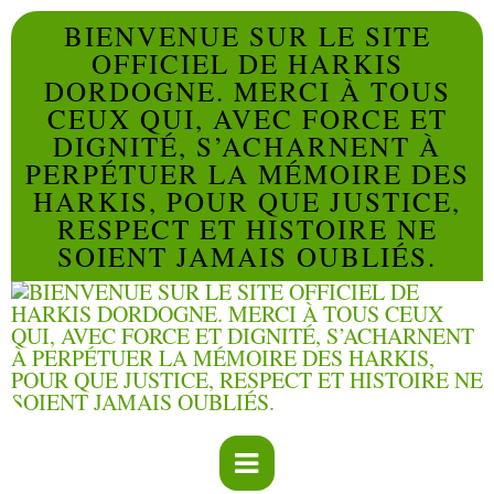
BIENVENUE SUR LE SITE
OFFICIEL DE HARKIS
DORDOGNE. MERCI À TOUS
CEUX QUI, AVEC FORCE ET
DIGNITÉ, S’ACHARNENT À
PERPÉTUER LA MÉMOIRE DES
HARKIS, POUR QUE JUSTICE,
RESPECT ET HISTOIRE NE
SOIENT JAMAIS OUBLIÉS.