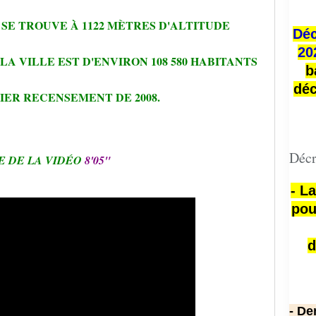
 SE TROUVE À 1122 MÈTRES D'ALTITUDE
Déc
20
A VILLE EST D'ENVIRON 108 580 HABITANTS
b
déc
IER RECENSEMENT DE 2008.
Décr
E DE LA VIDÉO
8'05"
- L
pou
d
- De