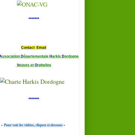
*******
Contact Email
A
ssociation
D
épartementale
H
arkis
D
ordogne
V
euves et
O
rphelins
*******
-
-
Pour voir les vidéos, cliquez ci-dessous