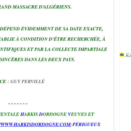
RAND MASSACRE D’ALGÉRIENS.
T DÉPEND ÉVIDEMMENT DE SA DATE EXACTE,
TABLIE À CONDITION D’ÊTRE RECHERCHÉE, À
ENTIFIQUES ET PAR LA COLLECTE IMPARTIALE
de
L'
SINCÈRES DANS LES DEUX PAYS.
CE
: GUY PERVILLÉ
-------
MENTALE
H
ARKIS
D
ORDOGNE
V
EUVES ET
//WWW
HARKISDORDOGNE
COM
PÉRIGUEUX
.
.
/