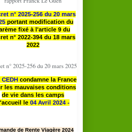
rapport Franck Le Guen
ret n° 2025-256 du 20 mars
25
portant modification du
arème fixé à l'article 9 du
ret n° 2022-394 du 18 mars
2022
et n° 2025-256 du 20 mars 2025
a
CEDH
condamne la France
r les mauvaises conditions
de vie dans les camps
'accueil le
04 Avril 2024 -
mande de Rente Viagère 2024