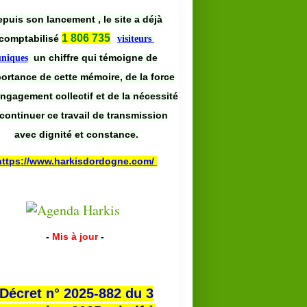
puis son lancement , le site a déjà
1 806 735
comptabilisé
visiteurs
un chiffre qui témoigne de
uniques
portance de cette mémoire, de la force
engagement collectif et de la nécessité
continuer ce travail de transmission
avec dignité et constance.
https://www.harkisdordogne.com/
-
Mis à jour
-
Décret n° 2025-882 du 3