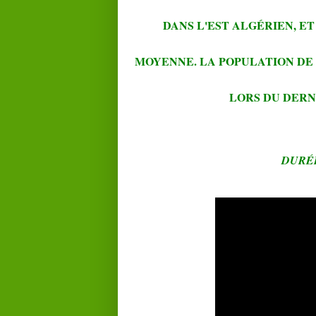
DANS L'EST ALGÉRIEN, ET
MOYENNE. LA POPULATION DE L
LORS DU DERN
DURÉ