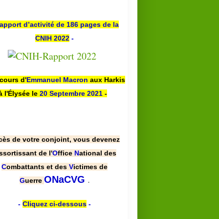
apport d’activité de 186 pages de la
CNIH 2022
-
scours d'
Emmanuel Macron
aux Harkis
à l'Élysée le
20 Septembre 2021
-
cès de votre conjoint, vous devenez
ssortissant de l'
O
ffice
N
ational des
C
ombattants et des
V
ictimes de
.
ONaCVG
G
uerre
-
Cliquez ci-dessous
-