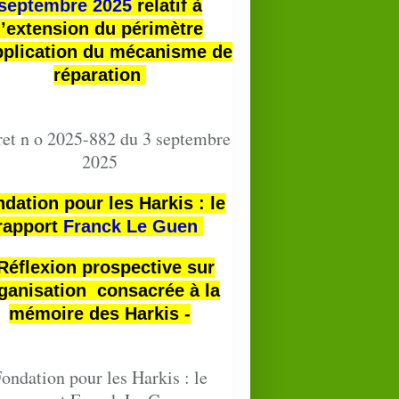
septembre 2025
relatif à
l’extension du périmètre
pplication du mécanisme de
réparation
et n o 2025-882 du 3 septembre
2025
dation pour les Harkis : le
rapport
Franck Le Guen
 Réflexion prospective sur
ganisation consacrée à la
mémoire des Harkis -
ondation pour les Harkis : le