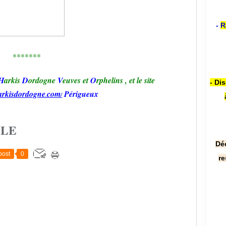
-
R
*******
H
arkis
D
ordogne
V
euves et
O
rphelins
,
et le site
- Di
arkisd
ordogne
com
Périgueux
.
/
CLE
Dé
post
0
re