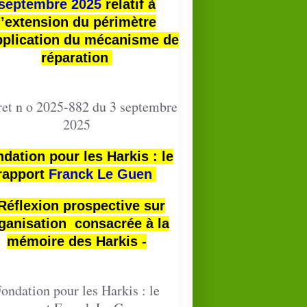
septembre 2025
relatif à
l’extension du périmètre
pplication du mécanisme de
réparation
et n o 2025-882 du 3 septembre
2025
dation pour les Harkis : le
rapport
Franck Le Guen
 Réflexion prospective sur
ganisation consacrée à la
mémoire des Harkis -
ondation pour les Harkis : le