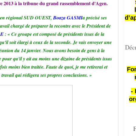
e 2013 à la tribune du grand rassemblement d'Agen.
dien régional SUD OUEST,
Boaza GASMI
a précisé ses
d’a
avail chargé de préparer la recontre avec le Président de
DE
: « Ce groupe est composé de présidents issus de la
u'il soit élargi à ceux de la seconde. Je vais envoyer une
Décr
éunion du 14 janvier. Nous avons besoin de gens à la
e pour qu'il y ait au moins une dizaine de présidents issus
ois moins bien traitée. Faute de quoi, je me retirerai et
Fon
ravail qui rédigera ses propres conclusions. »
-
or
F