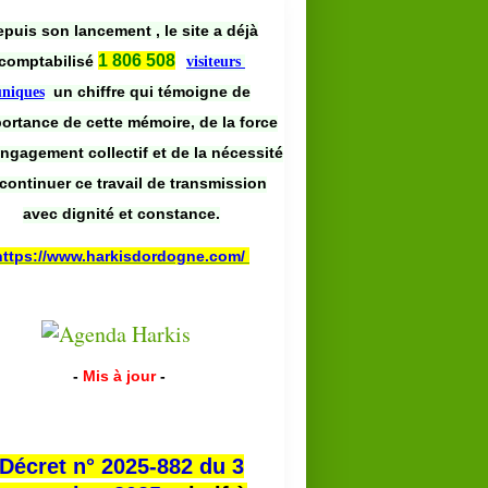
puis son lancement , le site a déjà
1 806 508
comptabilisé
visiteurs
un chiffre qui témoigne de
uniques
portance de cette mémoire, de la force
engagement collectif et de la nécessité
continuer ce travail de transmission
avec dignité et constance.
https://www.harkisdordogne.com/
-
Mis à jour
-
Décret n° 2025-882 du 3