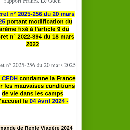
rapport Franck Le Guen
ret n° 2025-256 du 20 mars
25
portant modification du
arème fixé à l'article 9 du
ret n° 2022-394 du 18 mars
2022
et n° 2025-256 du 20 mars 2025
a
CEDH
condamne la France
r les mauvaises conditions
de vie dans les camps
'accueil le
04 Avril 2024 -
mande de Rente Viagère 2024