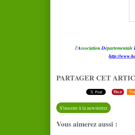
l'
A
ssociation
D
épartementale
http://www
h
.
PARTAGER CET ARTI
Re
S'inscrire à la newsletter
Vous aimerez aussi :