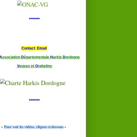
*******
Contact Email
A
ssociation
D
épartementale
H
arkis
D
ordogne
V
euves et
O
rphelins
*******
-
-
Pour voir les vidéos, cliquez ci-dessous