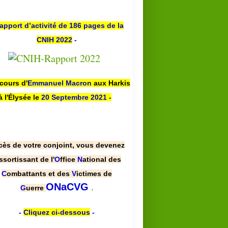
apport d’activité de 186 pages de la
CNIH 2022
-
scours d'
Emmanuel Macron
aux Harkis
à l'Élysée le
20 Septembre 2021
-
cès de votre conjoint, vous devenez
ssortissant de l'
O
ffice
N
ational des
C
ombattants et des
V
ictimes de
.
ONaCVG
G
uerre
-
Cliquez ci-dessous
-