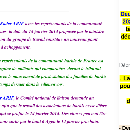
Déc
20
Kader ARIF
avec les représentants de la communauté
b
ues, la date du 14 janvier 2014 proposée par le ministre
déc
on du groupe de travail constitue un nouveau point
d'achoppement.
es représentants de la communauté harkie de France est
Décr
zaine de militants qui comparaîtra devant le tribunal
 avec le mouvement de prostestation des familles de harkis
- L
emps dernier dans le villeneuvois.
pou
r ARIF
, le Comité national de liaison demande au
d
afin que le travail des associations de harkis cesse d'être
i qui se profile le 14 janvier 2014. Des choses peuvent être
 pour sortir par le haut à Agen le 14 janvier prochain.
- De