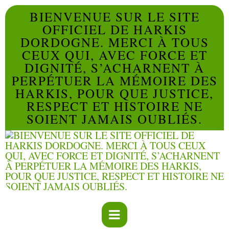
BIENVENUE SUR LE SITE
OFFICIEL DE HARKIS
DORDOGNE. MERCI À TOUS
CEUX QUI, AVEC FORCE ET
DIGNITÉ, S’ACHARNENT À
PERPÉTUER LA MÉMOIRE DES
HARKIS, POUR QUE JUSTICE,
RESPECT ET HISTOIRE NE
SOIENT JAMAIS OUBLIÉS.