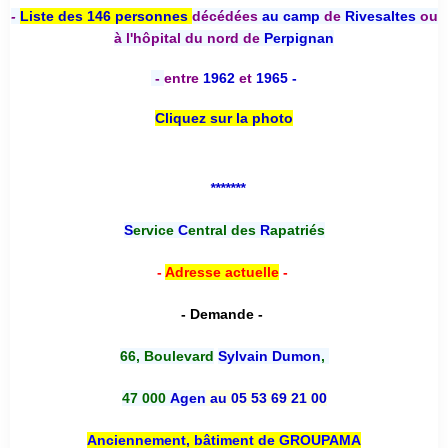
-
Liste des 146 personnes
décédées
au camp
de
Rivesaltes
ou
à l'hôpital du nord de
Perpignan
-
entre
1962
et
1965 -
Cliquez sur la photo
*******
S
ervice
C
entral des
R
apatriés
-
Adresse actuelle
-
- Demande -
66, Boulevard
Sylvain Dumon
,
47 000
Agen
au 05 53 69 21 00
Anciennement, bâtiment de GROUPAMA