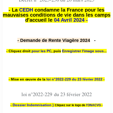
- La
CEDH
condamne la France pour les
mauvaises conditions de vie dans les camps
d'accueil le
04 Avril 2024 -
- Demande de Rente Viagère 2024
-
- Cliquez droit
pour les PC
,
puis
Enregistrer l'image sous...
- Mise en œuvre de la
loi n
°2022-229
du 23 février 2022 -
loi n°2022-229 du 23 février 2022
- Dossier Indemnisation )
Cliquez sur le logo de
l'ONACVG -