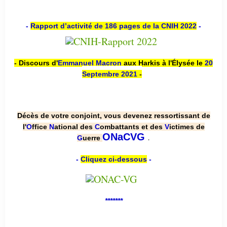
-
Rapport d’activité de 186 pages de la CNIH 2022
-
- Discours d'
Emmanuel Macron
aux Harkis à l'Élysée le
20
Septembre 2021
-
Décès de votre conjoint, vous devenez ressortissant de
l'
O
ffice
N
ational des
C
ombattants et des
V
ictimes de
.
ONaCVG
G
uerre
-
Cliquez ci-dessous
-
*******