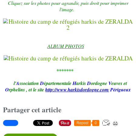
Cliquez sur les photos pour agrandir, puis droit pour imprimer
l'image.
A
LBUM
P
HOTO
S
*******
l'
A
ssociation
D
épartementale
H
arkis
D
ordogne
V
euves et
O
rphelins
,
et le site
http://www
harkisd
ordogne
com
Périgueux
.
.
/
Partager cet article
Repost
0