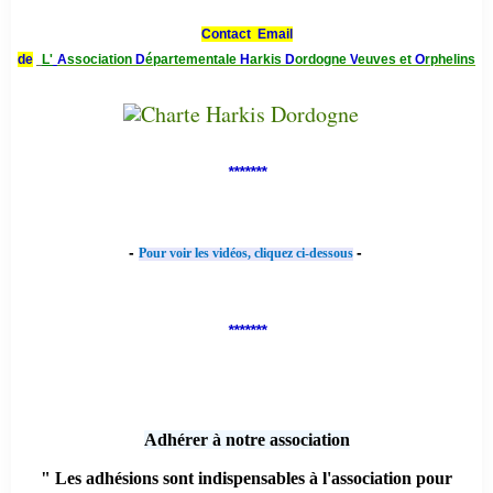
Contact Email
de
L'
A
ssociation
D
épartementale
H
arkis
D
ordogne
V
euves et
O
rphelins
*******
-
-
Pour voir les vidéos, cliquez ci-dessous
*******
Adhérer à notre association
" Les adhésions sont indispensables à l'association pour