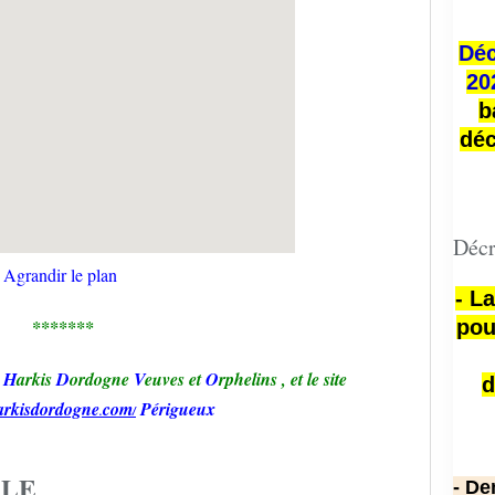
Déc
20
b
déc
Décr
Agrandir le plan
- L
*******
pou
H
arkis
D
ordogne
V
euves et
O
rphelins
,
et le site
d
arkisd
ordogne
com
Périgueux
.
/
CLE
- De