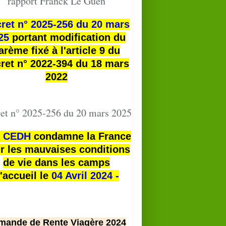
rapport Franck Le Guen
ret n° 2025-256 du 20 mars
25
portant modification du
arème fixé à l'article 9 du
ret n° 2022-394 du 18 mars
2022
et n° 2025-256 du 20 mars 2025
a
CEDH
condamne la France
r les mauvaises conditions
de vie dans les camps
'accueil le
04 Avril 2024 -
mande de Rente Viagère 2024