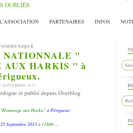
L'ASSOCIATION
PARTENAIRES
INFOS
NOT
COMMUNIQUÉ
N
 NATIONNALE "
AUX HARKIS " à
érigueux.
R
3 SEPTEMBRE 2013
rdogne et publié depuis Overblog
"Hommage aux Harkis"
à Périgueux
I
25 Septembre 2013
à 11h00
...