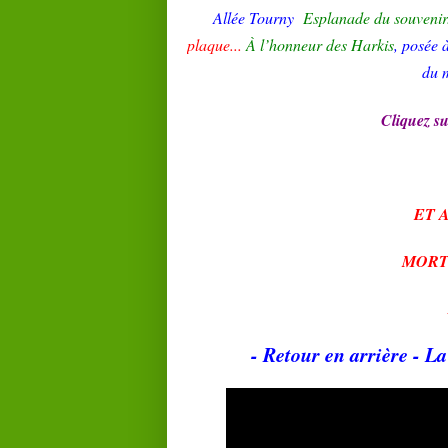
Allée Tourny
Esplanade du souvenir
plaque...
À
l’honneur des Harkis
, posée 
du m
Cliquez su
ET 
MORT
- Retour en arrière - 