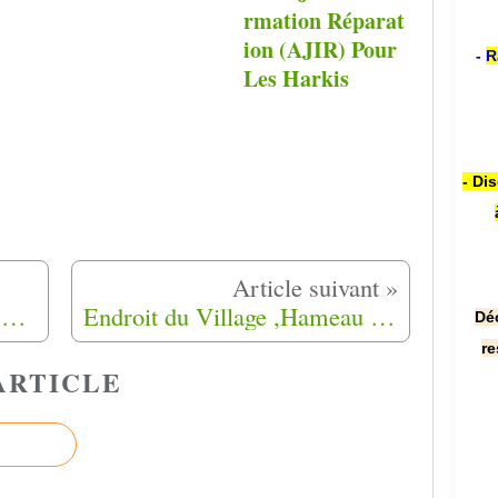
rmation Réparat
ion (AJIR) Pour
-
R
Les Harkis
- Di
En grève de la faim à Agen pour la reconnaissance des Harkis.
Endroit du Village ,Hameau de forestage de Lanmary de Antonne (24)
Dé
re
ARTICLE