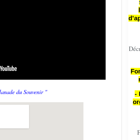
d’a
Décr
Fon
lanade du Souvenir "
-
or
F