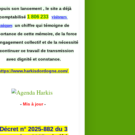
puis son lancement , le site a déjà
1 806 233
comptabilisé
visiteurs
un chiffre qui témoigne de
uniques
portance de cette mémoire, de la force
engagement collectif et de la nécessité
continuer ce travail de transmission
avec dignité et constance.
https://www.harkisdordogne.com/
-
Mis à jour
-
Décret n° 2025-882 du 3