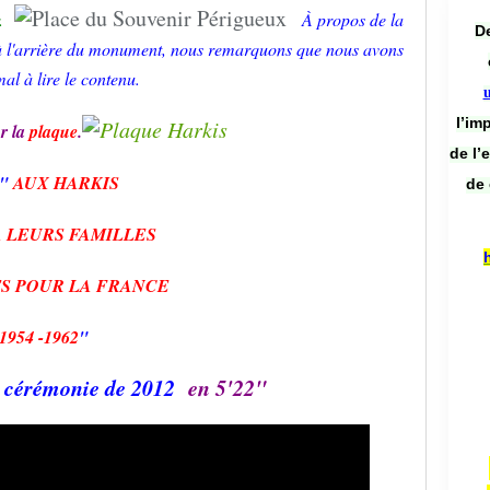
.
À propos de la
De
à l'arrière du monument, nous remarquons que nous avons
al à lire le contenu.
l’im
r la
plaque
.
de l’
"
AUX HARKIS
de 
A LEURS FAMILLES
S POUR LA FRANCE
1954 -1962
"
La cérémonie de 2012
en 5'22"