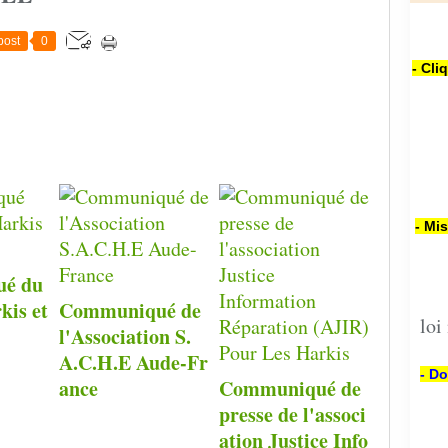
post
0
- Cli
- Mi
é du
kis et
Communiqué de
loi
l'Association S.
A.C.H.E Aude-Fr
- Do
ance
Communiqué de
presse de l'associ
ation Justice Info