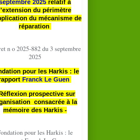
septembre 2025
relatif à
l’extension du périmètre
pplication du mécanisme de
réparation
et n o 2025-882 du 3 septembre
2025
dation pour les Harkis : le
rapport
Franck Le Guen
 Réflexion prospective sur
ganisation consacrée à la
mémoire des Harkis -
ondation pour les Harkis : le