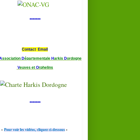
*******
Contact Email
A
ssociation
D
épartementale
H
arkis
D
ordogne
V
euves et
O
rphelins
*******
-
-
Pour voir les vidéos, cliquez ci-dessous