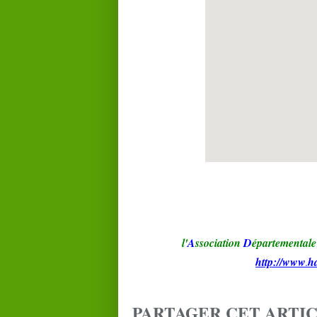
l'
A
ssociation
D
épartementale
http://www
h
.
PARTAGER CET ARTI