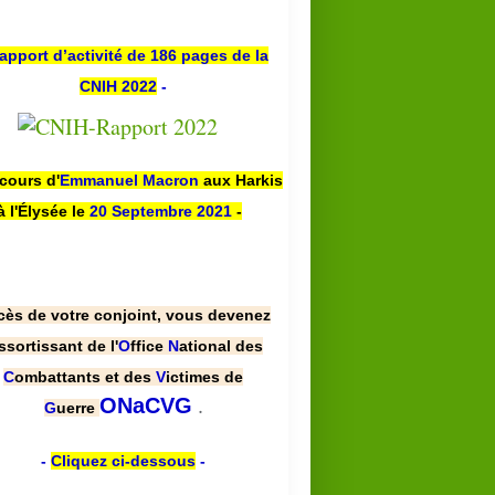
apport d’activité de 186 pages de la
CNIH 2022
-
scours d'
Emmanuel Macron
aux Harkis
à l'Élysée le
20 Septembre 2021
-
cès de votre conjoint, vous devenez
ssortissant de l'
O
ffice
N
ational des
C
ombattants et des
V
ictimes de
.
ONaCVG
G
uerre
-
Cliquez ci-dessous
-